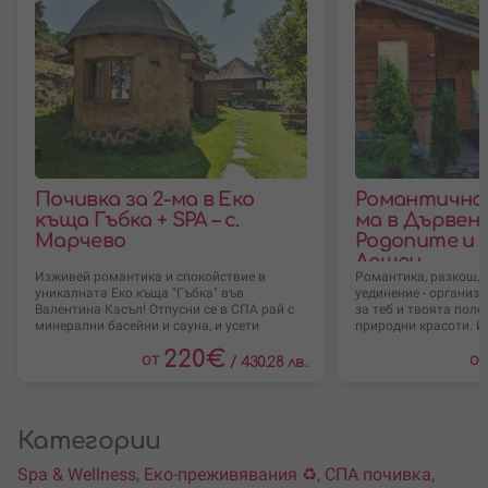
Почивка за 2-ма в Еко
Романтична 
къща Гъбка + SPA – с.
ма в Дървена
Марчево
Родопите и П
Лещен
Изживей романтика и спокойствие в
Романтика, разкош, 
уникалната Еко къща "Гъбка" във
уединение - организ
Валентина Касъл! Отпусни се в СПА рай с
за теб и твоята поло
минерални басейни и сауна, и усети
природни красоти. И
220
€
от
от
/
430.28 лв.
Категории
Spa & Wellness
,
Еко-преживявания ♻️
,
СПА почивка
,