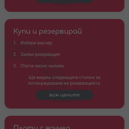
Купи и резервирай
1.
Избери ваучер
2.
Заяви резервация
3.
Плати лесно онлайн
Ще видиш следващите стъпки за
потвърждаване на резервацията.
виж цените
Плати с ваучер