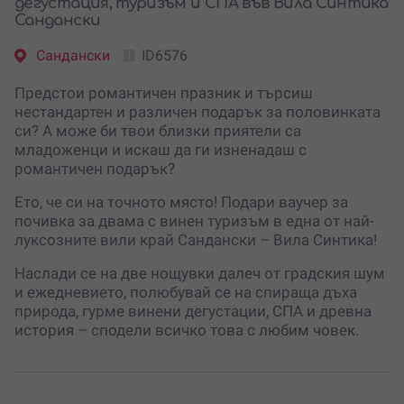
дегустация, туризъм и СПА във Вила Синтика
Сандански
Сандански
ID6576
Предстои романтичен празник и търсиш
нестандартен и различен подарък за половинката
си? А може би твои близки приятели са
младоженци и искаш да ги изненадаш с
романтичен подарък?
Ето, че си на точното място! Подари ваучер за
почивка за двама с винен туризъм в една от най-
луксозните вили край Сандански – Вила Синтика!
Наслади се на две нощувки далеч от градския шум
и ежедневието, полюбувай се на спираща дъха
природа, гурме винени дегустации, СПА и древна
история – сподели всичко това с любим човек.