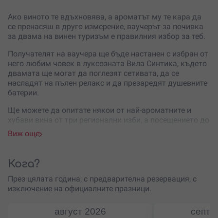
Ако виното те вдъхновява, а ароматът му те кара да
се пренасяш в друго измерение, ваучерът за почивка
за двама на винен туризъм е правилния избор за теб.
Получателят на ваучера ще бъде настанен с избран от
него любим човек в луксозната Вила Синтика, където
двамата ще могат да поглезят сетивата, да се
насладят на пълен релакс и да презаредят душевните
батерии.
Ще можете да опитате някои от най-ароматните и
хубави вина от три регионални изби, а посещението до
античния град Хераклея Синтика ще остави следи в
Виж още
съзнанието ви за цял живот. Домът на тракийското
племе Синти е истински забележително с богатата си
древна история, премиум вина и цветна природа.
Кога?
Ваучерът дава достъп не само до две незабравими
През цялата година, с предварителна резервация, с
нощувки, винени дегустации и посещение до древния
изключение на официалните празници.
град. Насладете се заедно на закуска за двама,
достъп до фитнес, парна баня, сауна и джакузи.
август
2026
септе