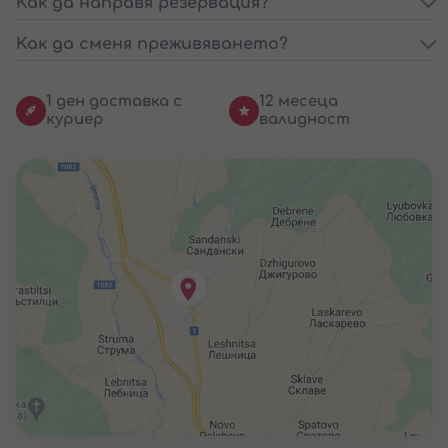
Как да направя резервация?
Как да сменя преживяването?
1 ден доставка с
12 месеца
куриер
валидност