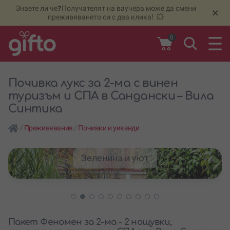
Знаете ли че❓Получателят на ваучера може да смени
🆕
Н
×
преживяването си с два клика! 💥
0
Почивка лукс за 2-ма с винен
туризъм и СПА в Сандански – Вила
Синтика
/
Преживявания
/
Почивки и уикенди
Зеленина и уют
Пакет Феномен за 2-ма - 2 нощувки,