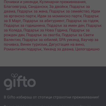
Почивки и уикенди
,
Кулинарни преживявания
,
Благоевград
,
Сандански
,
За двойки
,
Подарък за
двама
,
Подарък за жена
,
Подарък за семейство
,
Идеи
за ергенско парти
,
Идеи за моминско парти
,
Подарък
за 8 Март
,
Подарък за абитуриент
,
Подарък за годеж
,
Подарък за годишнина
,
Подарък за имен ден
,
Подарък
за Коледа
,
Подарък за Нова Година
,
Подарък за
рожден ден
,
Подарък за сватба
,
Подарък за Свети
Валентин
,
Подарък за юбилей
,
SPA уикенд
,
Ваучер за
почивка
,
Винен туризъм
,
Дегустация на вино
,
Романтичен подарък
,
Уикенд за двама
,
Целогодишно
В Gifto избираш от стотици страхотни преживявания!