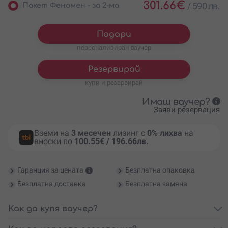
301.66
€
/
590 лв.
Пакет Феномен - за 2-ма
Подари
персонализиран ваучер
Резервирай
купи и резервирай
Имаш ваучер?
Заяви резервация
Вземи на
3 месечен
лизинг с
0% лихва
на
вноски по
100.55€ / 196.66лв.
Гаранция за цената
Безплатна опаковка
Безплатна доставка
Безплатна замяна
Как да купя ваучер?