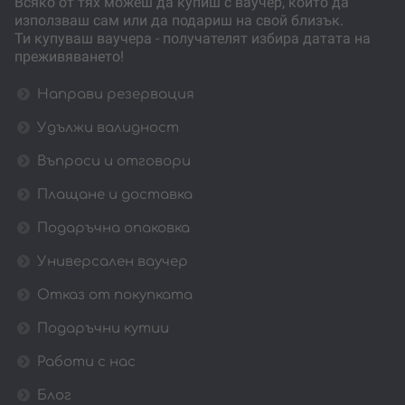
Всяко от тях можеш да купиш с ваучер, който да
използваш сам или да подариш на свой близък.
Ти купуваш ваучера - получателят избира датата на
преживяването!
Направи резервация
Удължи валидност
Въпроси и отговори
Плащане и доставка
Подаръчна опаковка
Универсален ваучер
Отказ от покупката
Подаръчни кутии
Работи с нас
Блог