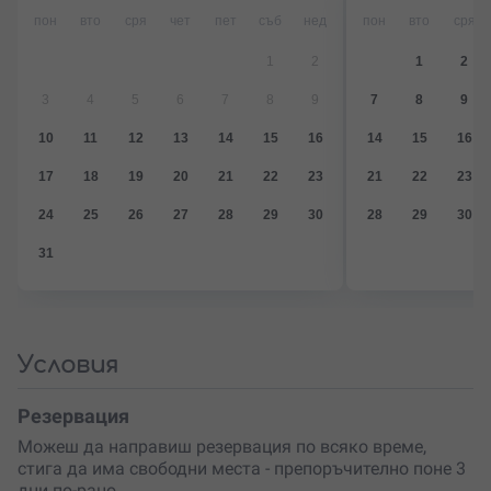
пон
вто
сря
чет
пет
съб
нед
пон
вто
сря
1
2
1
2
3
4
5
6
7
8
9
7
8
9
10
11
12
13
14
15
16
14
15
16
17
18
19
20
21
22
23
21
22
23
24
25
26
27
28
29
30
28
29
30
31
Условия
Резервация
Можеш да направиш резервация по всяко време,
стига да има свободни места - препоръчително поне 3
дни по-рано.