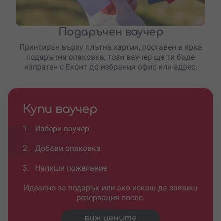
Подаръчен ваучер
Принтиран върху плътна хартия, поставен в ярка
подаръчна опаковка, този ваучер ще ти бъде
изпратен с Еконт до избрания офис или адрес.
Купи ваучер
1.
Избери ваучер
2.
Добави опаковка
3.
Напиши пожелание
Идеално за подарък или ако искаш да заявиш
резервация после.
виж цените