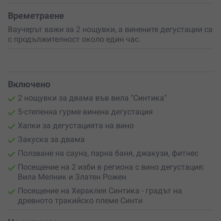
Времетраене
Ваучерът важи за 2 нощувки, а винените дегустации са
с продължителност около един час.
Включено
2 нощувки за двама във вила "Синтика"
5-степенна гурме винена дегустация
Хапки за дегустацията на вино
Закуска за двама
Ползване на сауна, парна баня, джакузи, фитнес
Посещение на 2 изби в региона с вино дегустация:
Вила Мелник и Златен Рожен
Посещение на Хераклея Синтика - градът на
древното тракийско племе Синти