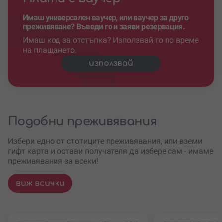
Имаш универсален ваучер, или ваучер за друго
преживяване? Въведи го и заяви резервация.
Имаш код за отстъпка? Използвай го по време
на плащането.
използвай
Подобни преживявания
Избери едно от стотиците преживявания, или вземи
гифт карта и остави получателя да избере сам - имаме
преживявания за всеки!
виж всички