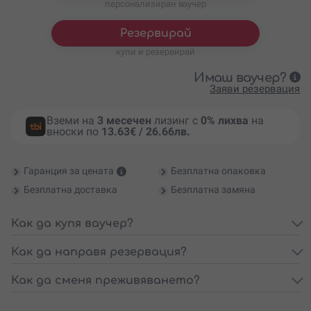
персонализиран ваучер
Резервирай
купи и резервирай
Имаш ваучер?
Заяви резервация
Вземи на
3 месечен
лизинг с
0% лихва
на
вноски по
13.63€ / 26.66лв.
Гаранция за цената
Безплатна опаковка
Безплатна доставка
Безплатна замяна
Как да купя ваучер?
Как да направя резервация?
Как да сменя преживяването?