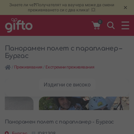
Знаете ли че❓Получателят на ваучера може да смени
🆕
Н
×
преживяването си с два клика! 💥
0
Панорамен полет с парапланер –
Бургас
/
Преживявания
/
Екстремни преживявания
Издигни се високо
Панорамен полет с парапланер - Бургас
Бургас
ID81308