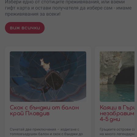
Избери едно от стотиците преживявания, или вземи
гифт карта и остави получателя да избере сам - имаме
преживявания за всеки!
виж всички
Скок с бънджи от балон
Каяци в Гърц
край Пловдив
незабравим 
4-5 дни
Съчетай две приключения – издигане с
Гръцките острови са 
топловъздушен балон и скок с бънджи до
на много легендарни