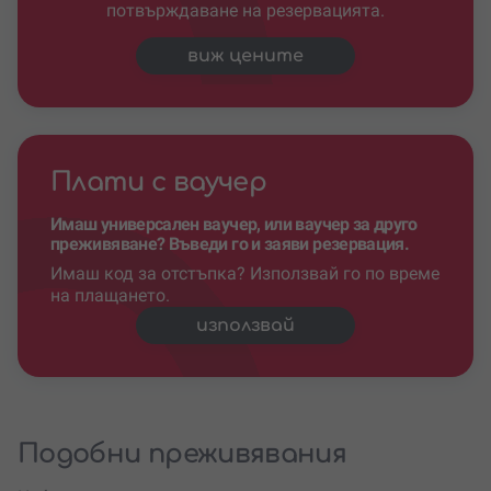
потвърждаване на резервацията.
виж цените
Плати с ваучер
Имаш универсален ваучер, или ваучер за друго
преживяване? Въведи го и заяви резервация.
Имаш код за отстъпка? Използвай го по време
на плащането.
използвай
Подобни преживявания