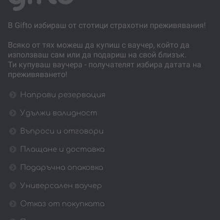
В Gifto избираш от стотици страхотни преживявания!
Всяко от тях можеш да купиш с ваучер, който да
използваш сам или да подариш на свой близък.
Ти купуваш ваучера - получателят избира датата на
преживяването!
Направи резервация
Удължи валидност
Въпроси и отговори
Плащане и доставка
Подаръчна опаковка
Универсален ваучер
Отказ от покупката