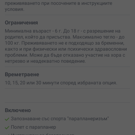
преживяването при посочените в инструкциите
условия.
Финалът е меко приземяване на специално избрано
място, където ще стъпиш отново на земята – с
широко усмихнато сърце и поглед, пълен с нови
Ограничения
хоризонти. По желание можеш да добавиш и
видео
Минимална възраст - 6 г. До 18 г - с разрешение на
заснемане
на преживяването – за да го преживяваш
родител, който да присъства. Максимално тегло - до
отново и отново.
100 кг. Преживяването не е подходящо за бременни,
както и при физически или психически здравословни
Готов ли си да полетиш?
проблеми. Може да бъде отказано участие на хора с
Избери
ваучер за полет с парапланер над Бургас
и си
нетрезво и неадекватно поведение.
подари един от най-свободните, вълнуващи и
вдъхновяващи моменти в живота си. Или
подари това
Времетраене
преживяване
на някого, когото обичаш – защото
10, 15, 20 или 30 минути според избраната опция.
емоциите са най-красивият подарък.
Включено
Запознаване със спорта "парапланеризъм"
Полет с парапланер