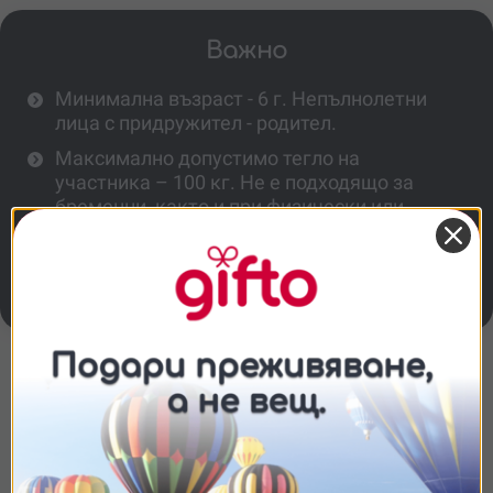
Важно
Минимална възраст - 6 г. Непълнолетни
лица с придружител - родител.
Максимално допустимо тегло на
участника – 100 кг. Не е подходящо за
бременни, както и при физически или
психически здравословни проблеми.
Полетът се извършва в компанията на
лицензиран инструктор.
Повече информация
Съгласие
Подробности
Относно
Безопасно ли е летенето с
парапланер?
Ние използваме бисквитки. Използваме
бисквитки и подобни технологии, за да осигурим