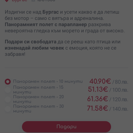
Издигни се над
Бургас
и усети какво е да летиш
без мотор – само с вятъра и адреналина.
Панорамният полет с парапланер
разкрива
невероятна гледка към морето и града от високо.
Подари си свободата
да се рееш като птица или
изненадай любим човек
с емоция, която не се
забравя!
40.90
€
/
80 лв.
Панорамен полет - 10 минути
Панорамен полет - 15
51.13
€
/
100 лв.
минути
Панорамен полет - 20
61.36
€
/
120 лв.
минути
Панорамен полет - 30
71.58
€
/
140 лв.
минути
Подари