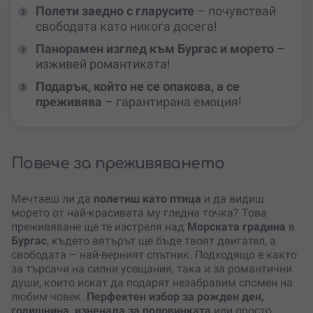
Полети заедно с гларусите
– почувствай
свободата като никога досега!
Панорамен изглед към Бургас и морето
–
изживей романтиката!
Подарък, който не се опакова, а се
преживява
– гарантирана емоция!
Повече за преживяването
Мечтаеш ли да
полетиш като птица
и да видиш
морето от най-красивата му гледна точка? Това
преживяване ще те изстреля над
Морската градина
в
Бургас
, където вятърът ще бъде твоят двигател, а
свободата – най-верният спътник. Подходящо е както
за търсачи на силни усещания, така и за романтични
души, които искат да подарят незабравим спомен на
любим човек.
Перфектен избор за рожден ден,
годишнина, изненада за половинката
или просто