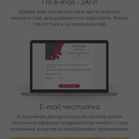
По e-mail
- 24/7!
Избери електронен ваучер и ще го получиш
веднага след завършването на поръчката. Вземи
1лв отстъпка за всеки е-ваучер.
E-mail честитка
В посочения ден ще изпратим на получателя
празнично оформен поздравителен имейл, с твое
пожелание и ваучер за незабравимо преживяване.