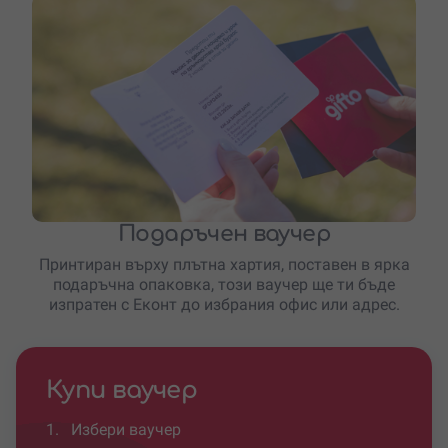
Подаръчен ваучер
Принтиран върху плътна хартия, поставен в ярка
подаръчна опаковка, този ваучер ще ти бъде
изпратен с Еконт до избрания офис или адрес.
Купи ваучер
1.
Избери ваучер