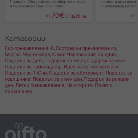
Пловдив. Сбогувай се с комфорта на коша
личности през веков
и се хвърли в стремглав полет
приключенец като о
70
€
от
от
/
136.90 лв.
Категории
Еко-преживявания ♻️
,
Екстремни преживявания
,
Бургас
,
Черно море
,
Южно Черноморие
,
За един
,
Подарък за дете
,
Подарък за жена
,
Подарък за мъж
,
Подарък за тийнейджър
,
Идеи за ергенско парти
,
Подарък за 1 Юни
,
Подарък за абитуриент
,
Подарък за
годишнина
,
Подарък за имен ден
,
Подарък за рожден
ден
,
Летни преживявания
,
На открито
,
Полет с
парапланер