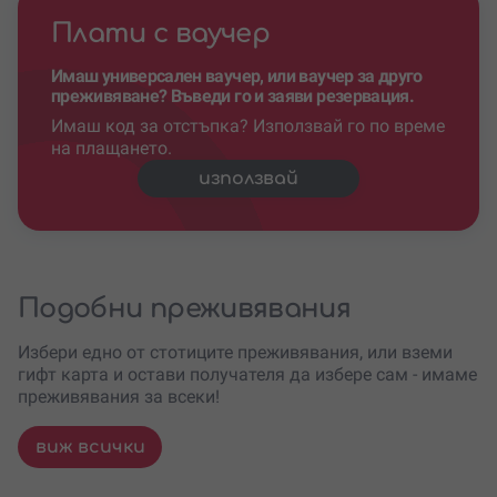
Плати с ваучер
Имаш универсален ваучер, или ваучер за друго
преживяване? Въведи го и заяви резервация.
Имаш код за отстъпка? Използвай го по време
на плащането.
използвай
Подобни преживявания
Избери едно от стотиците преживявания, или вземи
гифт карта и остави получателя да избере сам - имаме
преживявания за всеки!
виж всички