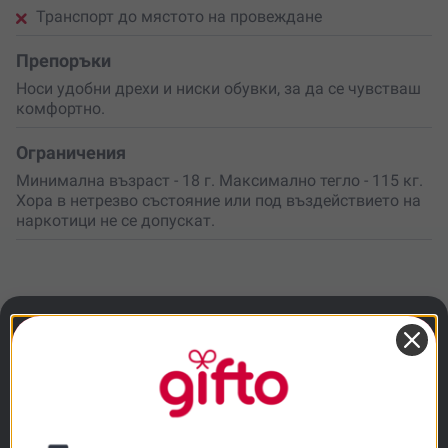
Транспорт до мястото на провеждане
Препоръки
Носи удобни дрехи и ниски обувки, за да се чувстваш
комфортно.
Ограничения
Минимална възраст - 18 г. Максимално тегло - 115 кг.
Хора в нетрезво състояние или под въздействието на
наркотици не се допускат.
Важно
Провежда се рано сутрин, през цялата
година, при подходящи метеорологични
условия.