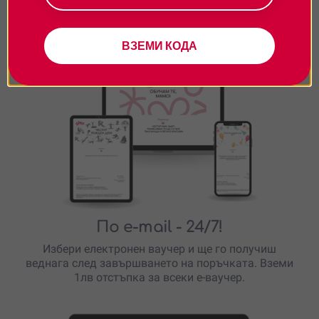
Персонализиране
Подарявай модерно
ВЗЕМИ КОДА
По e-mail
- 24/7!
Избери електронен ваучер и ще го получиш
веднага след завършването на поръчката. Вземи
1лв отстъпка за всеки е-ваучер.