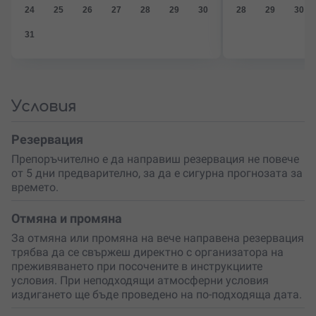
трансформация.
24
25
26
27
28
29
30
28
29
30
Подари си емоция
, която няма как да се опише с
31
думи. Или изненадай приятел, който обича
предизвикателствата и ще запомни този подарък за
цял живот.
Условия
Резервация
Препоръчително е да направиш резервация не повече
от 5 дни предварително, за да е сигурна прогнозата за
времето.
Отмяна и промяна
За отмяна или промяна на вече направена резервация
трябва да се свържеш директно с организатора на
преживяването при посочените в инструкциите
условия. При неподходящи атмосферни условия
издигането ще бъде проведено на по-подходяща дата.