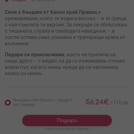
Скок с бънджи от балон край Правец
е
преживяване, което те издига високо – и те среща
с най-смелата ти версия. За секунди се сблъскваш
с тишината, страха и свободата наведнъж – а
после остава само усмивка и треперещи крака от
вълнение.
Подари си приключение
, което не прилича на
нищо друго – с видео, за да го изживяваш отново
всеки път, когато имаш нужда да си напомниш
колко си силен.
Бънджи от балон + видео -
56.24
€
/
110 лв.
за 1 човек
Подари
персонализиран ваучер