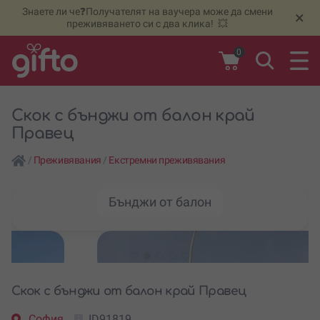
Знаете ли че❓Получателят на ваучера може да смени
🆕
Н
×
преживяването си с два клика! 💥
0
Скок с бънджи от балон край
Правец
/
Преживявания
/
Екстремни преживявания
Бънджи от балон
Скок с бънджи от балон край Правец
София
ID91819