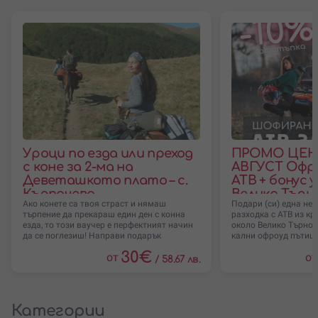
Уроци по езда или преход
ПРОМО ЦЕНИ
с коне за 2-ма на
АВГУСТ Офро
Деветашкото плато – с.
АТВ + бонус у
Кърпачево
Велико Tърн
Ако конете са твоя страст и нямаш
Подари (си) една не
търпение да прекараш един ден с конна
разходка с АТВ из к
езда, то този ваучер е перфектният начин
около Велико Търнов
да се поглезиш! Направи подарък
кални офроуд пътищ
30
€
от
от
/
58.67 лв.
Категории