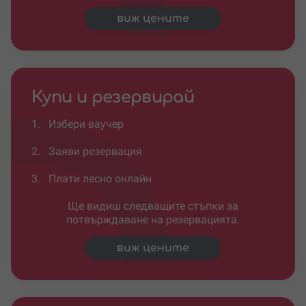
виж цените
Купи и резервирай
1.
Избери ваучер
2.
Заяви резервация
3.
Плати лесно онлайн
Ще видиш следващите стъпки за
потвърждаване на резервацията.
виж цените