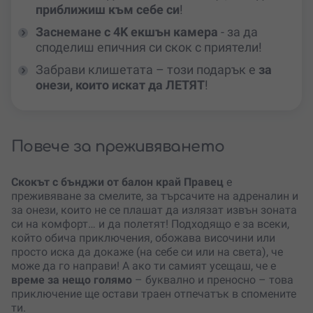
приближиш към себе си
!
Заснемане с 4K екшън камера
- за да
споделиш епичния си скок с приятели!
Забрави клишетата – този подарък е
за
онези, които искат да ЛЕТЯТ
!
Повече за преживяването
Скокът с бънджи от балон край Правец
е
преживяване за смелите, за търсачите на адреналин и
за онези, които не се плашат да излязат извън зоната
си на комфорт… и да полетят! Подходящо е за всеки,
който обича приключения, обожава височини или
просто иска да докаже (на себе си или на света), че
може да го направи! А ако ти самият усещаш, че е
време за нещо голямо
– буквално и преносно – това
приключение ще остави траен отпечатък в спомените
ти.