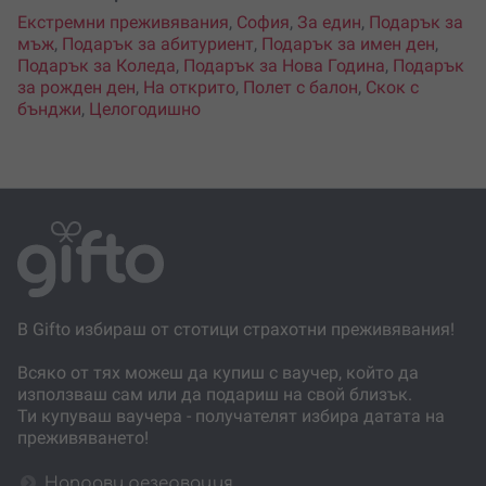
Екстремни преживявания
,
София
,
За един
,
Подарък за
мъж
,
Подарък за абитуриент
,
Подарък за имен ден
,
Подарък за Коледа
,
Подарък за Нова Година
,
Подарък
за рожден ден
,
На открито
,
Полет с балон
,
Скок с
бънджи
,
Целогодишно
В Gifto избираш от стотици страхотни преживявания!
Всяко от тях можеш да купиш с ваучер, който да
използваш сам или да подариш на свой близък.
Ти купуваш ваучера - получателят избира датата на
преживяването!
Направи резервация