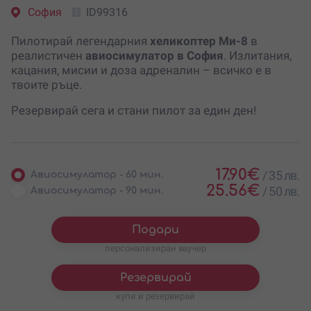
София
ID99316
Пилотирай легендарния
хеликоптер Ми-8
в
реалистичен
авиосимулатор в София
. Излитания,
кацания, мисии и доза адреналин – всичко е в
твоите ръце.
Резервирай сега и стани пилот за един ден!
17.90
€
/
35 лв.
Авиосимулатор - 60 мин.
25.56
€
/
50 лв.
Авиосимулатор - 90 мин.
Подари
персонализиран ваучер
Резервирай
купи и резервирай