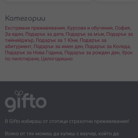
Категории
Екстремни преживявания
,
Курсове и обучения
,
София
,
За един
,
Подарък за дете
,
Подарък за мъж
,
Подарък за
тийнейджър
,
Подарък за 1 Юни
,
Подарък за
абитуриент
,
Подарък за имен ден
,
Подарък за Коледа
,
Подарък за Нова Година
,
Подарък за рожден ден
,
Урок
по пилотиране
,
Целогодишно
В Gifto избираш от стотици страхотни преживявания!
Всяко от тях можеш да купиш с ваучер, който да