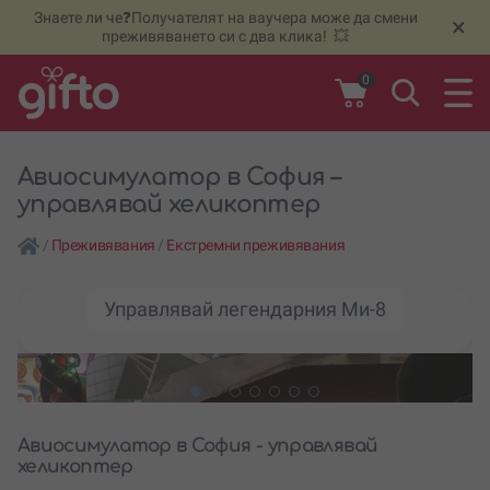
Знаете ли че❓Получателят на ваучера може да смени
🆕
Н
×
преживяването си с два клика! 💥
0
Авиосимулатор в София –
управлявай хеликоптер
/
Преживявания
/
Екстремни преживявания
Управлявай легендарния Ми-8
Авиосимулатор в София - управлявай
хеликоптер