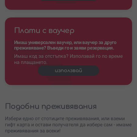
Плати с ваучер
Имаш универсален ваучер, или ваучер за друго
преживяване? Въведи го и заяви резервация.
Имаш код за отстъпка? Използвай го по време
на плащането.
използвай
Подобни преживявания
Избери едно от стотиците преживявания, или вземи
гифт карта и остави получателя да избере сам - имаме
преживявания за всеки!