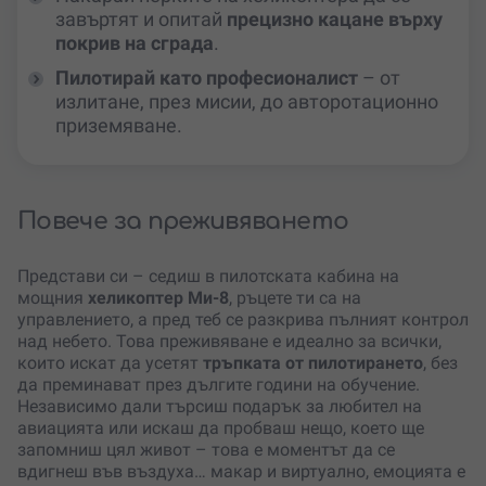
завъртят и опитай
прецизно кацане върху
покрив на сграда
.
Пилотирай като професионалист
– от
излитане, през мисии, до авторотационно
приземяване.
Повече за преживяването
Представи си – седиш в пилотската кабина на
мощния
хеликоптер
Ми-8
, ръцете ти са на
управлението, а пред теб се разкрива пълният контрол
над небето. Това преживяване е идеално за всички,
които искат да усетят
тръпката от пилотирането
, без
да преминават през дългите години на обучение.
Независимо дали търсиш подарък за любител на
авиацията или искаш да пробваш нещо, което ще
запомниш цял живот – това е моментът да се
вдигнеш във въздуха… макар и виртуално, емоцията е