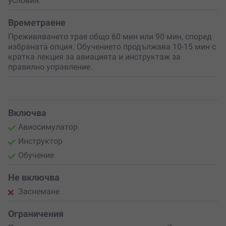
условия.
Влез в ролята на пилот
, усети възможностите на
машината и се отдай на приключението. Резервирай
Времетраене
своя полет още днес и превърни небето в своя сцена!
Преживяването трае общо 60 мин или 90 мин, според
избраната опция. Обучението продължава 10-15 мин с
кратка лекция за авиацията и инструктаж за
правилно управление.
Включва
Авиосимулатор
Инструктор
Обучение
Не включва
Заснемане
Ограничения