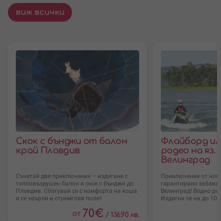
виж всички
Скок с бънджи от балон
Флайборд ил
край Пловдив
родео на яз.
Велинград
Съчетай две приключения – издигане с
Приключение от ново
топловъздушен балон и скок с бънджи до
гарантирано забавлен
Пловдив. Сбогувай се с комфорта на коша
Велинград! Водно ро
и се хвърли в стремглав полет
Издигни се на до 10 
70
€
от
о
/
136.90 лв.