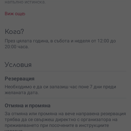
напълно истинска.
Преживяването започва с кратък, но ценен
Виж още
инструктаж. Инструкторът ще те запознае с
контролните системи и приборите
, ще ти покаже
как
се управлява хеликоптер
и ще ти обясни основните
Кога?
маневри. След това идва ред на първото ти излитане
През цялата година, в събота и неделя от 12:00 до
и кацане – реалистично, детайлно и със същите
20:00 часа.
предизвикателства, които изпитват истинските
пилоти.
Когато вече се чувстваш уверено, ще поемеш към
по-
Условия
сложните задачи
– полет в градска среда, кацане
върху хелиплощадка на висока сграда, а
за най-
Резервация
смелите
– кацане с изключени двигатели чрез
Необходимо е да си запазиш час поне 7 дни преди
авторотация. Мисията може да включва и атака по
желаната дата.
наземни цели, за да се доближиш максимално до
военните сценарии.
Отмяна и промяна
Симулациите се извършват на
машина
За отмяна или промяна на вече направена резервация
Авиосимулатор „Фотоника“
и пресъздават усещането
трябва да се свържеш директно с организатора на
от управлението на Ми-8 – легендарен хеликоптер с
преживяването при посочените в инструкциите
история, мощ и престиж.