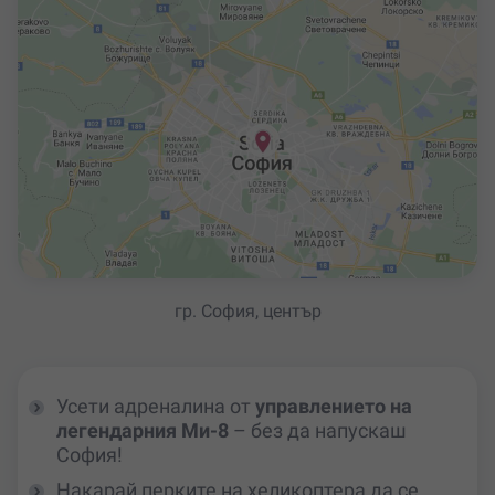
гр. София, център
Усети адреналина от
управлението на
легендарния Ми-8
– без да напускаш
София!
Накарай перките на хеликоптера да се