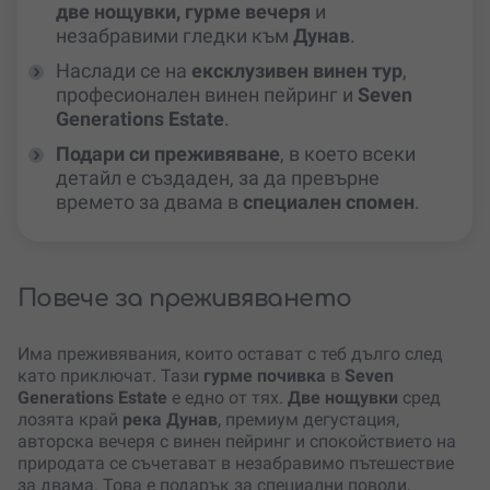
две нощувки, гурме вечеря
и
незабравими гледки към
Дунав
.
Наслади се на
ексклузивен винен тур
,
професионален винен пейринг и
Seven
Generations Estate
.
Подари си преживяване
, в което всеки
детайл е създаден, за да превърне
времето за двама в
специален спомен
.
Повече за преживяването
Има преживявания, които остават с теб дълго след
като приключат. Тази
гурме почивка
в
Seven
Generations Estate
е едно от тях.
Две нощувки
сред
лозята край
река Дунав
, премиум дегустация,
авторска вечеря с винен пейринг и спокойствието на
природата се съчетават в незабравимо пътешествие
за двама. Това е подарък за специални поводи,