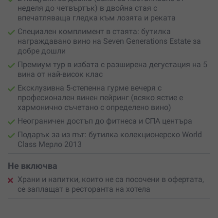
неделя до четвъртък) в двойна стая с
впечатляваща гледка към лозята и реката
Специален комплимент в стаята: бутилка
награждавано вино на Seven Generations Estate за
добре дошли
Премиум тур в избата с разширена дегустация на 5
вина от най-висок клас
Ексклузивна 5-степенна гурме вечеря с
професионален винен пейринг (всяко ястие е
хармонично съчетано с определено вино)
Неограничен достъп до фитнеса и СПА центъра
Подарък за из път: бутилка колекционерско World
Class Мерло 2013
Не включва
Храни и напитки, които не са посочени в офертата,
се заплащат в ресторанта на хотела