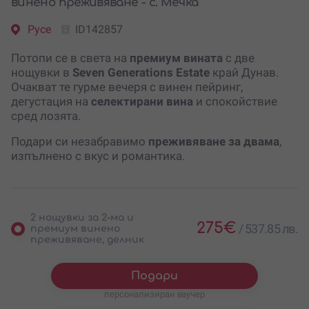
винено преживяване - с. Мечка
Русе
ID142857
Потопи се в света на
премиум вината
с две
нощувки в
Seven Generations Estate
край Дунав.
Очакват те гурме вечеря с винен пейринг,
дегустация на
селектирани вина
и спокойствие
сред лозята.
Подари си незабравимо
преживяване за двама
,
изпълнено с вкус и романтика.
2 нощувки за 2-ма и
275
€
/
537.85 лв.
премиум винено
преживяване, делник
Подари
персонализиран ваучер