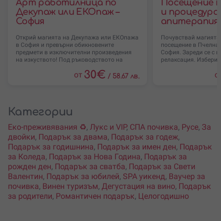
Арт работилница по
Посещение в
Декупаж или ЕКОпаж –
и процедура 
София
апитерапия 
Открий магията на Декупажа или ЕКОпажа
Почувствай магията 
в София и превърни обикновените
посещение в Пчелна 
предмети в изключителни произведения
София. Зареди се с 
на изкуството! Под ръководството на
релаксация. Избери 
30
€
от
о
/
58.67 лв.
Категории
Еко-преживявания ♻️
,
Лукс и VIP
,
СПА почивка
,
Русе
,
За
двойки
,
Подарък за двама
,
Подарък за годеж
,
Подарък за годишнина
,
Подарък за имен ден
,
Подарък
за Коледа
,
Подарък за Нова Година
,
Подарък за
рожден ден
,
Подарък за сватба
,
Подарък за Свети
Валентин
,
Подарък за юбилей
,
SPA уикенд
,
Ваучер за
почивка
,
Винен туризъм
,
Дегустация на вино
,
Подарък
за родители
,
Романтичен подарък
,
Целогодишно