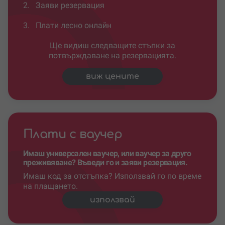
2.
Заяви резервация
3.
Плати лесно онлайн
Ще видиш следващите стъпки за
потвърждаване на резервацията.
виж цените
Плати с ваучер
Имаш универсален ваучер, или ваучер за друго
преживяване? Въведи го и заяви резервация.
Имаш код за отстъпка? Използвай го по време
на плащането.
използвай