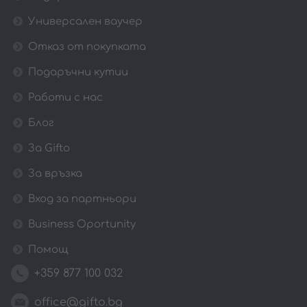
Универсален ваучер
Отказ от покупката
Подаръчни кутии
Работи с нас
Блог
За Gifto
За връзка
Вход за партньори
Business Oportunity
Помощ
+359 877 100 032
office@gifto.bg