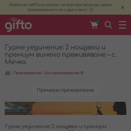
Знаете ли че❓Получателят на ваучера може да смени
🆕
Н
×
преживяването си с два клика! 💥
0
Гурме уединение: 2 нощувки и
премиум винено преживяване – с.
Мечка
/
Преживявания
/
Еко-преживявания ♻️
Премиум преживяване
Гурме уединение: 2 нощувки и премиум