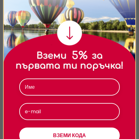
Кога може да се използва ваучерът?
Ние използваме бисквитки. Използваме
бисквитки и подобни технологии, за да осигурим
Какви удобства мога да използвам по
работата на уебсайта, да подобрим
време на престоя?
изживяването ви, да анализираме използването
на сайта и да ви показваме персонализирано
За какви поводи е подходящо
съдържание и реклами. Можете да приемете
преживяването?
всички бисквитки, да откажете всички или да
изберете предпочитания.За повече информация
относно начина, по който обработваме вашите
данни, моля, посетете нашата страница за
Подарявай модерно
поверителност.
Приемам
Персонализиране
ВЗЕМИ КОДА