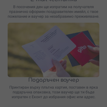
В посочения ден ще изпратим на получателя
празнично оформен поздравителен имейл, с твое
пожелание и ваучер за незабравимо преживяване.
Подаръчен ваучер
Принтиран върху плътна хартия, поставен в ярка
подаръчна опаковка, този ваучер ще ти бъде
изпратен с Еконт до избрания офис или адрес.