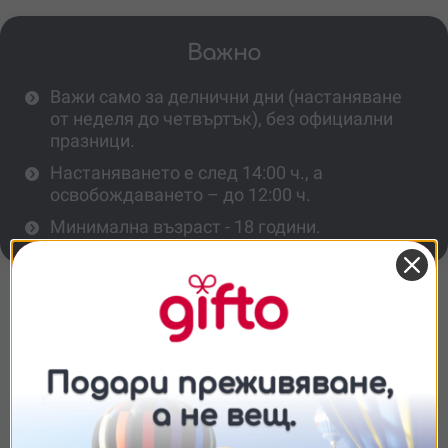
Важно
Важи само за делнични дни (настаняване
от неделя до четвъртък), без официални
празници.
Настаняването е след 14:00 ч., а
освобождаването – до 12:00 ч.
Минимална възраст - 18 години.
Повече информация
Какво включва премиум виненият тур?
Какво представлява виненият
Съгласие
Подробности
Относно
пейринг?