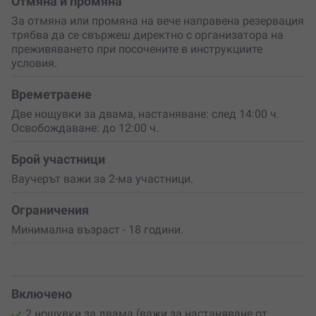
Отмяна и промяна
вечеря
, съчетана с професионален винен пейринг.
За отмяна или промяна на вече направена резервация
Всяко ястие е внимателно комбинирано с подходящо
трябва да се свържеш директно с организатора на
вино, така че вкусовете и ароматите да се допълват
преживяването при посочените в инструкциите
по най-добрия начин. Преди отпътуването ще получите
условия.
още един специален жест – бутилка колекционерско
World Class Merlot 2013
, която ще ви напомня за
Времетраене
преживяването дълго след завръщането у дома.
Две нощувки за двама, настаняване: след 14:00 ч.
Подари си време, изпълнено с изискан вкус,
Освобождаване: до 12:00 ч.
спокойствие и романтика.
Изненадай любим човек
с
преживяване, което съчетава лукс, винена култура и
Брой участници
незабравими емоции. Защото най-ценните моменти са
онези, които се споделят.
Ваучерът важи за 2-ма участници.
Ограничения
Минимална възраст - 18 години.
Включено
2 нощувки за двама (важи за настаняване от