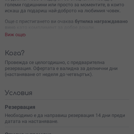
големи годишнини или просто за моментите, в които
искаш да подариш най-доброто на любимия човек.
Още с пристигането ви очаква
бутилка награждавано
вино
като комплимент за добре дошли.
Настаняването е в елегантна стая с панорамна гледка
Виж още
към лозята и величествения Дунав, където всяка
сутрин започва спокойно, а всяка вечер завършва с
усещане за уют. По време на престоя ще разполагате с
Кога?
неограничен достъп до
релакс зоната и фитнеса
на
Провежда се целогодишно, с предварителна
имението, за да се насладите пълноценно на
резервация. Офертата е валидна за делнични дни
заслужената почивка.
(настаняване от неделя до четвъртък).
Акцентът на преживяването е
премиум виненият тур в
избата
. Ще научите повече за философията на Seven
Generations Estate, ще разгледате процеса на
Условия
създаване на вината и ще дегустирате пет от най-
високия клас селекции на избата. Всеки сорт разкрива
Резервация
различен характер, а професионалното представяне
Необходимо е да направиш резервация 14 дни преди
превръща дегустацията в истинско пътешествие из
датата на настаняване.
света на виното.
Кулминацията е
авторската петстепенна гурме