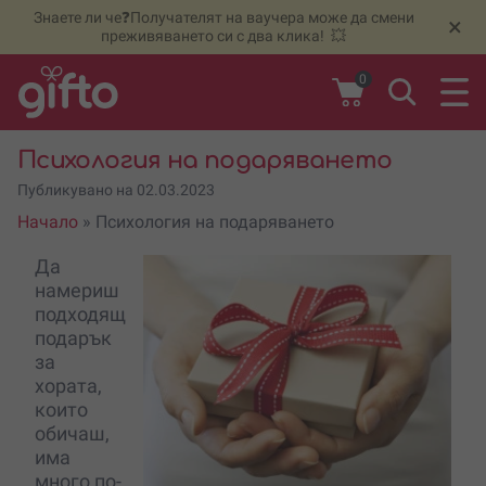
Знаете ли че❓Получателят на ваучера може да смени
🆕
Н
×
преживяването си с два клика! 💥
0
Психология на подаряването
Публикувано на 02.03.2023
Начало
»
Психология на подаряването
Да
намериш
подходящ
подарък
за
хората,
които
обичаш,
има
много по-