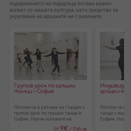
подаряването на подаръци остава важен
аспект от нашата култура, като средство за
укрепване на връзките ни с околните.
Групов урок по гръцки
Индивидуал
танци – София
гръцки тан
Потопи се в ритъма на Гърция с
Потопи се в м
групов урок по гръцки танци в
танци с индив
София. Научи основите на
София. Научи
хасапико или зейбекико,
на хасапико и
9
€
от
/
17.60 лв.
танцувай с други любители на
помощта на 