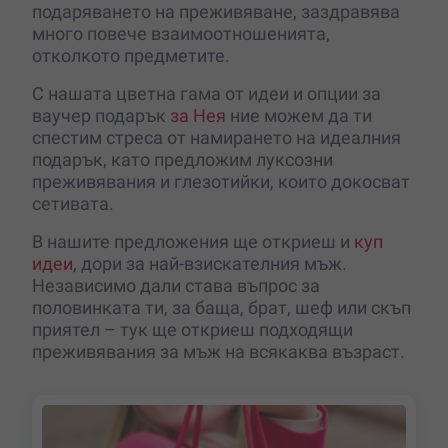
подаряването на преживяване, заздравява
много повече взаимоотношенията,
отколкото предметите.
С нашата цветна гама от идеи и опции за
ваучер подарък
за Нея
ние можем да ти
спестим стреса от намирането на идеалния
подарък, като предложим луксозни
преживявания и глезотийки, които докосват
сетивата.
В нашите предложения ще откриеш и
куп
идеи
, дори за най-взискателния мъж.
Независимо дали става въпрос за
половинката ти, за баща, брат, шеф или скъп
приятел – тук ще откриеш подходящи
преживявания за мъж на всякаква възраст.