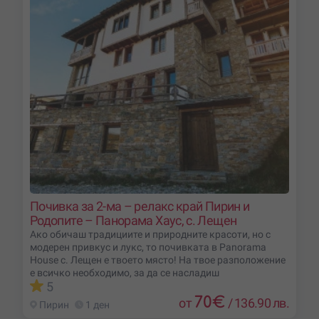
Почивка за 2-ма – релакс край Пирин и
Родопите – Панорама Хаус, с. Лещен
Ако обичаш традициите и природните красоти, но с
модерен привкус и лукс, то почивката в Panorama
House с. Лещен е твоето място! На твое разположение
е всичко необходимо, за да се насладиш
5
70
€
от
/
136.90 лв.
Пирин
1 ден