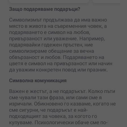
професионал
Защо подаряваме подаръци?
Символизмът продължава да има важно
място в живота на съвременния човек, а
подаряването е символ на любов,
привързаност или уважение. Например,
подарявайки годежен пръстен, ние
символизираме обещание за вечна
обвързаност и любов. Подаряването на
цветя е символ на привързаност или начин
да уважим конкретен повод или празник.
Символна комуникация
Важeн е жестът, а не подаръкът. Колко пъти
сме чували тази фраза, или сами сме я
изричали. Обикновено го казваме, когато не
сме сигурни, че подаръкът е най-
подходящият за човека, за когото го
купуваме. Психологически обаче сме по-