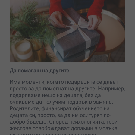
Да помагаш на другите
Има моменти, когато подаръците се дават
просто за да помогнат на другите. Например,
подаряваме нещо на децата, без да
очакваме да получим подарък в замяна.
Родителите, финансират обучението на
децата си, просто, за да им осигурят по-
добро бъдеще. Според психологията, тези
жестове освобождават допамин в мозъка
ни, което ни кара да се чувстваме