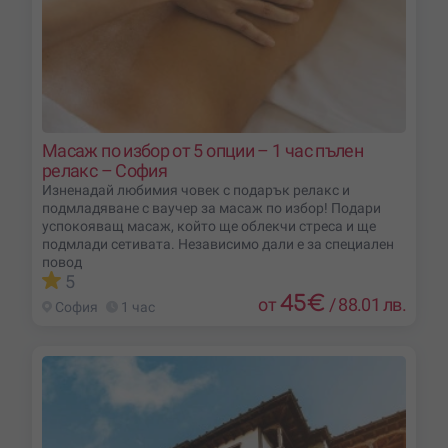
Масаж по избор от 5 опции – 1 час пълен
релакс – София
Изненадай любимия човек с подарък релакс и
подмладяване с ваучер за масаж по избор! Подари
успокояващ масаж, който ще облекчи стреса и ще
подмлади сетивата. Независимо дали е за специален
повод
5
45
€
от
/
88.01 лв.
София
1 час