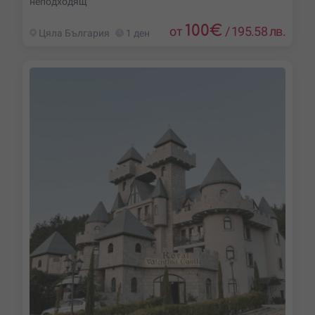
неподходящ
100
€
от
/
195.58 лв.
Цяла България
1 ден