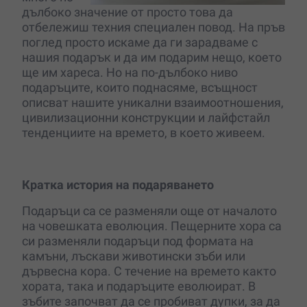
дълбоко
значение
от
просто това да
отбележиш техния специален повод. На пръв
поглед просто искаме да ги зарадваме с
нашия подарък и да им подарим нещо, което
ще им хареса. Но на по-дълбоко ниво
подаръците, които поднасяме, всъщност
описват нашите уникални взаимоотношения,
цивилизационни конструкции и лайфстайл
тенденциите на времето, в което живеем.
Кратка история на подаряването
Подаръци са се разменяли още от началото
на човешката еволюция. Пещерните хора са
си разменяли подаръци под формата на
камъни, лъскави животински зъби или
дървесна кора. С течение на времето както
хората, така и подаръците еволюират. В
зъбите започват да се пробиват дупки, за да