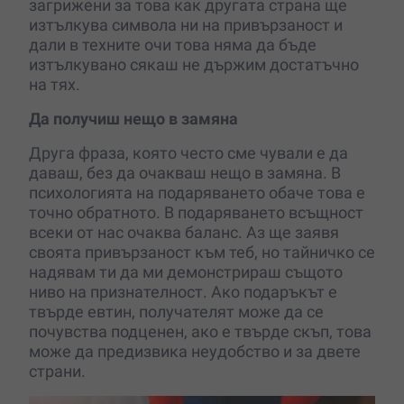
загрижени за това как другата страна ще
изтълкува символа ни на привързаност и
дали в техните очи това няма да бъде
изтълкувано сякаш не държим достатъчно
на тях.
Да получиш нещо в замяна
Друга фраза, която често сме чували е да
даваш, без да очакваш нещо в замяна. В
психологията на подаряването обаче това е
точно обратното. В подаряването всъщност
всеки от нас очаква баланс. Аз ще заявя
своята привързаност към теб, но тайничко се
надявам ти да ми демонстрираш същото
ниво на признателност. Ако подаръкът е
твърде евтин, получателят може да се
почувства подценен, ако е твърде скъп, това
може да предизвика неудобство и за двете
страни.