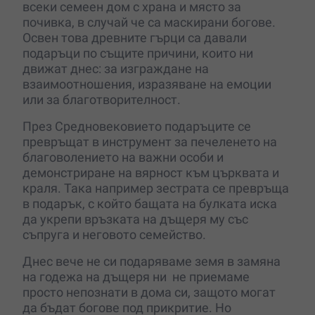
всеки семеен дом с храна и място за
почивка, в случай че са маскирани богове.
Освен това древните гърци са давали
подаръци по същите причини, които ни
движат днес: за изграждане на
взаимоотношения, изразяване на емоции
или за благотворителност.
През Средновековието подаръците се
превръщат в инструмент за печеленето на
благоволението на важни особи и
демонстриране на вярност към църквата и
краля. Така например зестрата се превръща
в подарък, с който бащата на булката иска
да укрепи връзката на дъщеря му със
съпруга и неговото семейство.
Днес вече не си подаряваме земя в замяна
на годежа на дъщеря ни не приемаме
просто непознати в дома си, защото могат
да бъдат богове под прикритие. Но