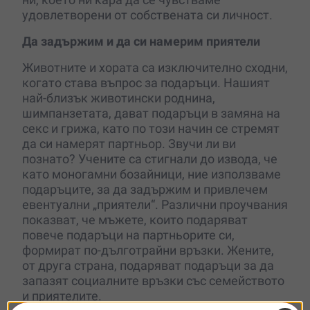
удовлетворени от собствената си личност.
Да задържим и да си намерим приятели
Животните и хората са изключително сходни,
когато става въпрос за подаръци. Нашият
най-близък животински роднина,
шимпанзетата, дават подаръци в замяна на
секс и грижа, като по този начин се стремят
да си намерят партньор. Звучи ли ви
познато? Учените са стигнали до извода, че
като моногамни бозайници, ние използваме
подаръците, за да задържим и привлечем
евентуални „приятели“. Различни проучвания
показват, че мъжете, които подаряват
повече подаръци на партньорите си,
формират по-дълготрайни връзки. Жените,
от друга страна, подаряват подаръци за да
запазят социалните връзки със семейството
и приятелите.