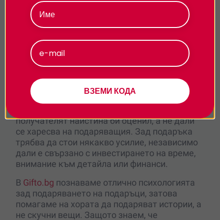
поверителност.
Според психолозите има три правила за
намиране на идеалния подарък:
Уместност
Приемам
Емпатия
Усилие
Персонализиране
Перфектният подарък трябва да е подходящ
за повода и получателя. Той трябва да
ВЗЕМИ КОДА
показва съпричастност, при която подаръкът
е обмислен от гледна точка на това дали
получателят наистина би оценил, а не дали
се харесва на подаряващия. Зад подаръка
трябва да стои някакво усилие, независимо
дали е свързано с инвестирането на време,
внимание към детайла или финанси.
В
Gifto.bg
познаваме отлично психологията
зад подаряването на подаръци, затова
помагаме на хората да подаряват истории, а
не скучни вещи. Защото знаем, че