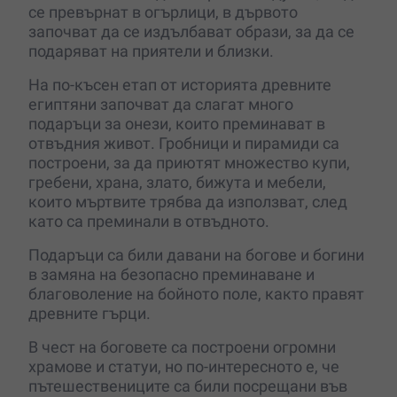
се превърнат в огърлици, в дървото
започват да се издълбават образи, за да се
подаряват на приятели и близки.
На по-късен етап от историята древните
египтяни започват да слагат много
подаръци за онези, които преминават в
отвъдния живот. Гробници и пирамиди са
построени, за да приютят множество купи,
гребени, храна, злато, бижута и мебели,
които мъртвите трябва да използват, след
като са преминали в отвъдното.
Подаръци са били давани на богове и богини
в замяна на безопасно преминаване и
благоволение на бойното поле, както правят
древните гърци.
В чест на боговете са построени огромни
храмове и статуи, но по-интересното е, че
пътешествениците са били посрещани във