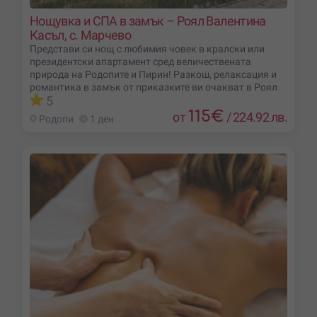
Нощувка и СПА в замък – Роял Валентина
Касъл, с. Марчево
Представи си нощ с любимия човек в кралски или
президентски апартамент сред величествената
природа на Родопите и Пирин! Разкош, релаксация и
романтика в замък от приказките ви очакват в Роял
5
115
€
от
/
224.92 лв.
Родопи
1 ден