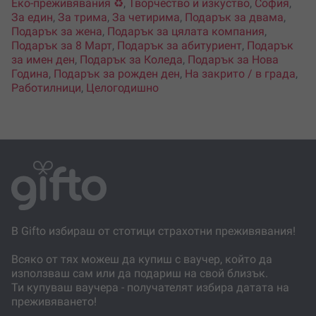
Еко-преживявания ♻️
,
Творчество и изкуство
,
София
,
За един
,
За трима
,
За четирима
,
Подарък за двама
,
Подарък за жена
,
Подарък за цялата компания
,
Подарък за 8 Март
,
Подарък за абитуриент
,
Подарък
за имен ден
,
Подарък за Коледа
,
Подарък за Нова
Година
,
Подарък за рожден ден
,
На закрито / в града
,
Работилници
,
Целогодишно
В Gifto избираш от стотици страхотни преживявания!
Всяко от тях можеш да купиш с ваучер, който да
използваш сам или да подариш на свой близък.
Ти купуваш ваучера - получателят избира датата на
преживяването!