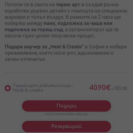
Потопи се в света на
термо арт
и създай ръчно
изработен дървен детайл с помощта на специални
маркери и топъл въздух. В рамките на 2 часа ще
избереш между
пано, подложка за чаша или
подложка за горещ съд
, а организаторът ще те
насочи през целия творчески процес.
Подари ваучер за „Heat & Create“
в София и избери
преживяване, което носи уют, вдъхновение и
личен отпечатък.
Tермо арт работилница -
40.90
€
/
80 лв.
Heat & create
Подари
персонализиран ваучер
Резервирай