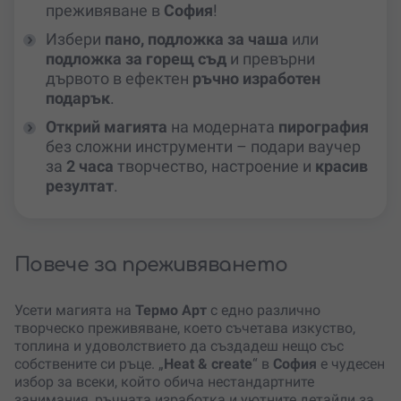
преживяване в
София
!
Избери
пано, подложка за чаша
или
подложка за горещ съд
и превърни
дървото в ефектен
ръчно изработен
подарък
.
Открий магията
на модерната
пирография
без сложни инструменти – подари ваучер
за
2 часа
творчество, настроение и
красив
резултат
.
Повече за преживяването
Усети магията на
Термо Арт
с едно различно
творческо преживяване, което съчетава изкуство,
топлина и удоволствието да създадеш нещо със
собствените си ръце. „
Heat & create
“ в
София
е чудесен
избор за всеки, който обича нестандартните
занимания, ръчната изработка и уютните детайли за