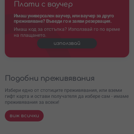
Плати с ваучер
Имаш универсален ваучер, или ваучер за друго
преживяване? Въведи го и заяви резервация.
Имаш код за отстъпка? Използвай го по време
на плащането.
използвай
Подобни преживявания
Избери едно от стотиците преживявания, или вземи
гифт карта и остави получателя да избере сам - имаме
преживявания за всеки!
виж всички