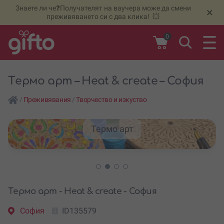
Знаете ли че❓Получателят на ваучера може да смени
🆕
Н
×
преживяването си с два клика! 💥
0
Tермо арт – Heat & create – София
/
Преживявания
/
Творчество и изкуство
Термо арт
Tермо арт - Heat & create - София
София
ID135579