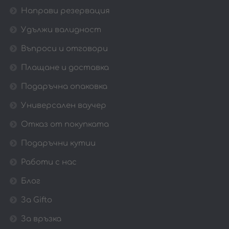
Направи резервация
Удължи валидност
Въпроси и отговори
Плащане и доставка
Подаръчна опаковка
Универсален ваучер
Отказ от покупката
Подаръчни кутии
Работи с нас
Блог
За Gifto
За връзка