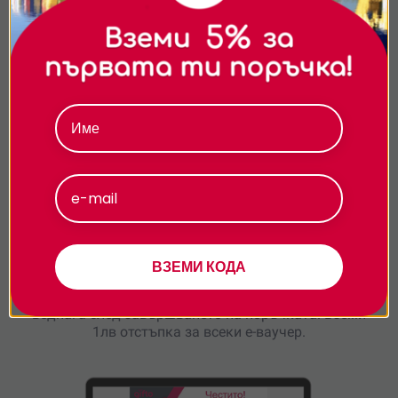
съдържание и реклами. Можете да приемете
всички бисквитки, да откажете всички или да
изберете предпочитания.За повече информация
относно начина, по който обработваме вашите
данни, моля, посетете нашата страница за
поверителност.
Приемам
Персонализиране
ВЗЕМИ КОДА
По e-mail
- 24/7!
Избери електронен ваучер и ще го получиш
веднага след завършването на поръчката. Вземи
1лв отстъпка за всеки е-ваучер.