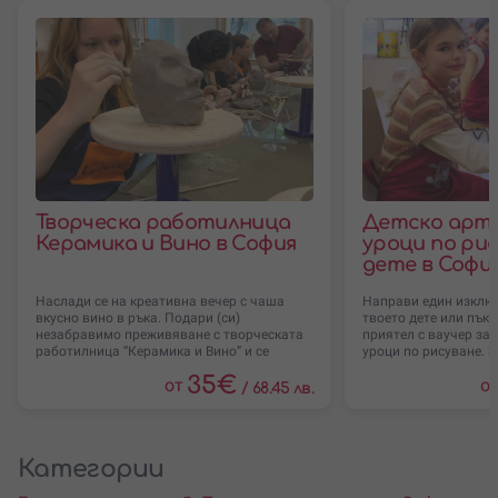
Творческа работилница
Детско арт 
Керамика и Вино в София
уроци по рис
дете в Софи
Наслади се на креативна вечер с чаша
Направи един изклю
вкусно вино в ръка. Подари (си)
твоето дете или пък 
незабравимо преживяване с творческата
приятел с ваучер за 
работилница “Керамика и Вино” и се
уроци по рисуване. 
35
€
от
о
/
68.45 лв.
Категории