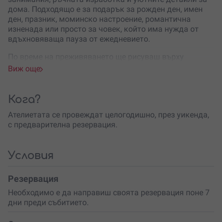
дома. Подходящо е за подарък за рожден ден, имен
ден, празник, моминско настроение, романтична
изненада или просто за човек, който има нужда от
вдъхновяваща пауза от ежедневието.
По време на преживяването ще рисуваш върху
дървена повърхност, но вместо традиционен
Виж още
пирограф ще използваш специални
термо маркери
. Те
позволяват лесно и приятно нанасяне на форми,
линии и орнаменти, дори без предишен опит. Можеш
Кога?
да развихриш собствена идея или да се довериш на
Ателиетата се провеждат целогодишно, през уикенда,
готов шаблон, който ще ти помогне да постигнеш
с предварителна резервация.
красив и завършен резултат.
Най-впечатляващият момент
идва, когато към
рисунката се насочи топъл въздух. Тогава
Условия
изображението постепенно „оживява“ върху дървото и
се превръща в ефектен гравиран мотив. Процесът е
Резервация
едновременно забавен, успокояващ и изненадващо
Необходимо е да направиш своята резервация поне 7
удовлетворяващ – виждаш как всяка линия
дни преди събитието.
придобива характер, дълбочина и артистичен чар.
В рамките на 2 часа ще можеш да изработиш