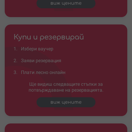
виж цените
Купи и резервирай
1.
Избери ваучер
2.
Заяви резервация
3.
Плати лесно онлайн
Ще видиш следващите стъпки за
потвърждаване на резервацията.
виж цените