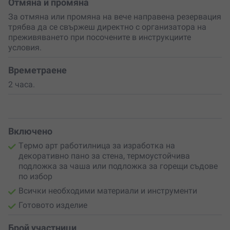
Отмяна и промяна
декоративно пано за стена, термоустойчива подложка
За отмяна или промяна на вече направена резервация
за чаша или практична подложка за горещи съдове.
трябва да се свържеш директно с организатора на
Готовото творение може да бъде допълнително
преживяването при посочените в инструкциите
оцветено и лакирано, за да се превърне в
красив
условия.
акцент за дома
или в
личен подарък
с много повече
смисъл от стандартен предмет.
Времетраене
Избери ваучер за „Heat & Create“ и подари
2 часа.
преживяване, което оставя следа
– не само върху
дървото, а и в спомените. Това е покана за
творчество, вдъхновение и два часа, в които
топлината създава изкуство.
Включено
Tермо арт работилница за изработка на
декоративно пано за стена, термоустойчива
подложка за чаша или подложка за горещи съдове
по избор
Всички необходими материали и инструменти
Готовото изделие
Брой участници