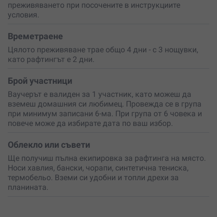
преживяването при посочените в инструкциите
условия.
Вечеря
– уникални печени картофи, домашен хляб
от пещ, салата, крехко агнешко месо, прошуто,
сирене, кашкавал, невероятен каймак, домашни
Времетраене
сладкиши за десерт.
Цялото преживяване трае общо 4 дни - с 3 нощувки,
като рафтингът е 2 дни.
Закуска –
домашна пушена шунка, прошуто, бекон,
горещи мекици/ущипци, домашно сирене, крема
Брой участници
сирене, пържени и варени яйца, чай, прясно мляко,
домашно сладко, мед.
Ваучерът е валиден за 1 участник, като можеш да
вземеш домашния си любимец. Провежда се в група
Обяд
– сандвич с домашно приготвен хляб,
при минимум записани 6-ма. При група от 6 човека и
прошуто, кашкавал и домати.
повече може да избирате дата по ваш избор.
Организаторът има
над 15 години опит с рафтинг
Облекло или съвети
групи
, а инструкторите са не само професионалисти,
но и страстни приключенци. Всичко е включено – от
Ще получиш пълна екипировка за рафтинга на място.
транспорта и екипировката до храната и
Носи хавлия, бански, чорапи, синтетична тениска,
застраховката. Остава само ти да направиш първата
термобельо. Вземи си удобни и топли дрехи за
крачка.
планината.
Подари си четири дни
в рая на адреналина и
спокойствието. Вземи ваучер за теб или за някого,