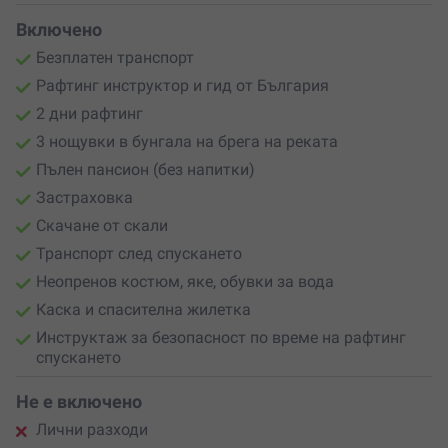
когото искаш да впечатлиш – това не е просто
подарък, това е
Включено
спомен за цял живот
.
Безплатен транспорт
Рафтинг инструктор и гид от България
2 дни рафтинг
3 нощувки в бунгала на брега на реката
Пълен пансион (без напитки)
Застраховка
Скачане от скали
Транспорт след спускането
Неопренов костюм, яке, обувки за вода
Каска и спасителна жилетка
Инструктаж за безопасност по време на рафтинг
спускането
Не е включено
Лични разходи