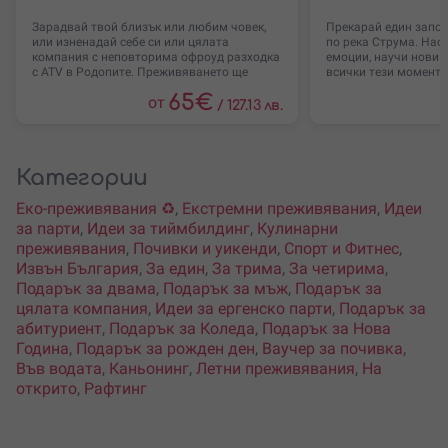
Зарадвай твой близък или любим човек,
Прекарай един запом
или изненадай себе си или цялата
по река Струма. Нас
компания с неповторима офроуд разходка
емоции, научи нови т
с ATV в Родопите. Преживяването ще
всички тези моменти
65
€
от
/
127.13 лв.
Категории
Еко-преживявания ♻️
,
Екстремни преживявания
,
Идеи
за парти
,
Идеи за тиймбилдинг
,
Кулинарни
преживявания
,
Почивки и уикенди
,
Спорт и Фитнес
,
Извън България
,
За един
,
За трима
,
За четирима
,
Подарък за двама
,
Подарък за мъж
,
Подарък за
цялата компания
,
Идеи за ергенско парти
,
Подарък за
абитуриент
,
Подарък за Коледа
,
Подарък за Нова
Година
,
Подарък за рожден ден
,
Ваучер за почивка
,
Във водата
,
Каньонинг
,
Летни преживявания
,
На
открито
,
Рафтинг