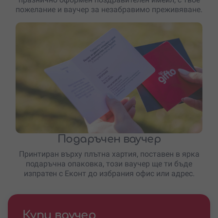
пожелание и ваучер за незабравимо преживяване.
Подаръчен ваучер
Принтиран върху плътна хартия, поставен в ярка
подаръчна опаковка, този ваучер ще ти бъде
изпратен с Еконт до избрания офис или адрес.
Купи ваучер