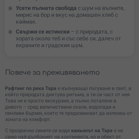
Усети пълната свобода
с шум на вълните,
мирис на бор и вкус на домашен хляб с
каймак.
Свържи се истински
– с природата, с
хората около теб и със себе си, далеч от
екраните и градския шум.
Повече за преживяването
Рафтинг по река Тара
е вълнуващо пътуване в свят, в
който природата диктува ритъма, а ти си част от нея.
Това не е просто екскурзия, а пълно потапяне в
дивото – сред величествени скали, водопади и
пенливи бързеи, които те предизвикват да излезеш от
зоната на комфорт.
С прозрачно сините си води
каньонът на Тара
е не
само най-дълбокият на континента, но и обект от