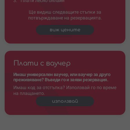
3.
Плати лесно онлайн
Ще видиш следващите стъпки за
потвърждаване на резервацията.
виж цените
Плати с ваучер
Имаш универсален ваучер, или ваучер за друго
преживяване? Въведи го и заяви резервация.
Имаш код за отстъпка? Използвай го по време
на плащането.
използвай