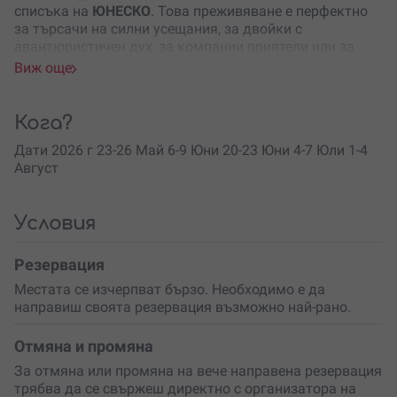
списъка на
ЮНЕСКО
. Това преживяване е перфектно
за търсачи на силни усещания, за двойки с
авантюристичен дух, за компании приятели или за
подарък, който ще остави трайни спомени. Подходящо
Виж още
е както за начинаещи, така и за
любители на
екстремните спортове
.
Кога?
Програмата е с продължителност
4 дни
и включва 2
дни активен рафтинг с опитни български инструктори,
Дати 2026 г 23-26 Май 6-9 Юни 20-23 Юни 4-7 Юли 1-4
които познават изключително добре реката. Заради
Август
прозрачно сините си води Тара е известна още като
„Сълзата на Европа“
. Преминава през територията на
две държави –
Черна гора
и
Босна и Херцеговина
– и
Условия
разкрива едни от най-запомнящите се гледки на
континента. Ще има още скачане от скали, къпане в
Резервация
ледени води, лагерен огън и много смях.
Местата се изчерпват бързо. Необходимо е да
Настаняването е в
автентични дървени бунгала
,
направиш своята резервация възможно най-рано.
разположени директно на брега на реката, в самото
сърце на каньона. До кемпа се стига с лодка, а това го
Отмяна и промяна
прави още по-специален. Храната е домашна, щедра и
За отмяна или промяна на вече направена резервация
вкусна – при предварителна заявка се предлага и
трябва да се свържеш директно с организатора на
вегетарианско меню.