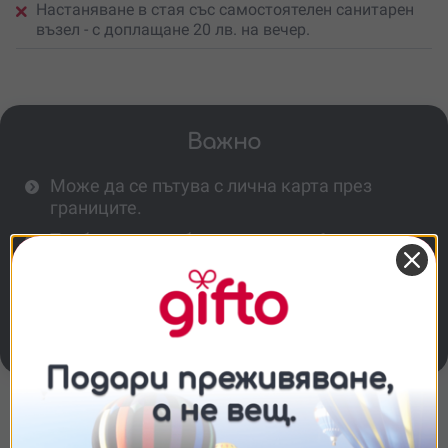
Настаняване в стая със самостоятелен санитарен
възел - с доплащане 20 лв. на вечер.
Важно
Може да се пътува с лична карта през
границите.
Трябва да се съберат минимум 6 човека
за провеждане на тура.
Достъпът до кемпа е ограничен,
преминава се през реката с лодка. На
територията му няма интернет и обхват.
Съгласие
Подробности
Относно
Повече информация