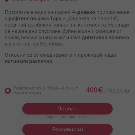
Потопи се в едно уникално
4-дневно
приключение
с
рафтинг по река Тара
– „Сълзата на Европа“,
сред най-дълбокия каньон на континента. Наслади
се на два дни спускане, буйни вълни, скокове от
скали, вкусна храна и истинска
дигитална почивка
в уютен лагер без обхват.
Откъсни се от ежедневието и преживей нещо
истински различно
!
Рафтинг по р. Тара - 4 дни с
400
€
/
782.33 лв.
транспорт
Подари
персонализиран ваучер
Резервирай