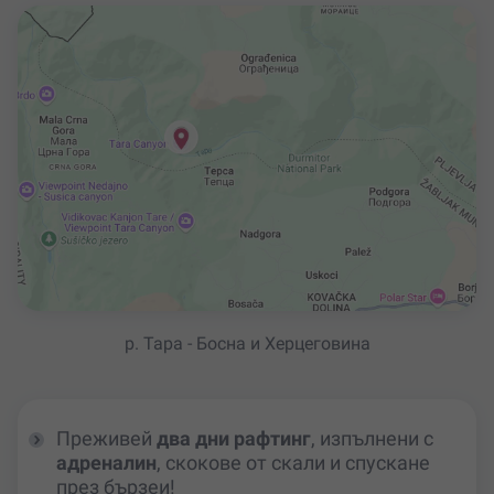
р. Тара - Босна и Херцеговина
Преживей
два дни рафтинг
, изпълнени с
адреналин
, скокове от скали и спускане
през бързеи!