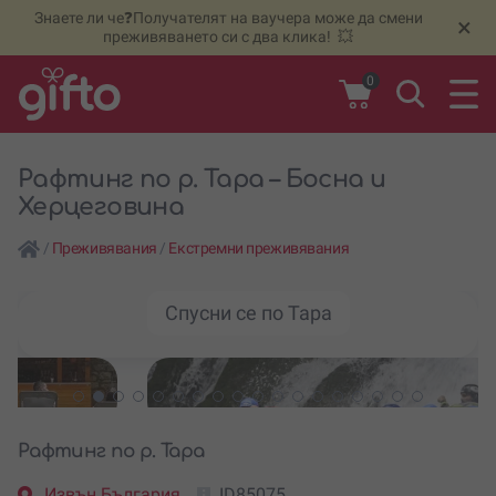
Знаете ли че❓Получателят на ваучера може да смени
🆕
Н
×
преживяването си с два клика! 💥
0
Рафтинг по р. Тара – Босна и
Херцеговина
/
Преживявания
/
Екстремни преживявания
Спусни се по Тара
Рафтинг по р. Тара
Извън България
ID85075