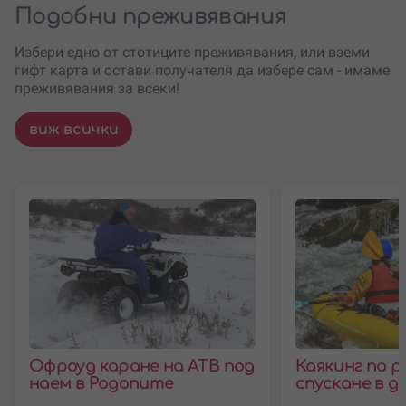
Подобни преживявания
Избери едно от стотиците преживявания, или вземи
гифт карта и остави получателя да избере сам - имаме
преживявания за всеки!
виж всички
Офроуд каране на АТВ под
Каякинг по р
наем в Родопите
спускане в д