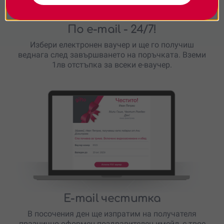
По e-mail
- 24/7!
Избери електронен ваучер и ще го получиш
веднага след завършването на поръчката. Вземи
1лв отстъпка за всеки е-ваучер.
E-mail честитка
В посочения ден ще изпратим на получателя
празнично оформен поздравителен имейл, с твое