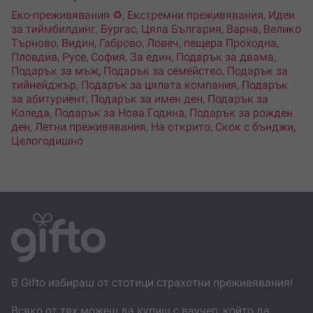
Еко-преживявания ♻️
,
Екстремни преживявания
,
Идеи
за тиймбилдинг
,
Бургас
,
Цяла България
,
Варна
,
Велико
Търново
,
Видин
,
Габрово
,
Ловеч
,
пещера Проходна
,
Пловдив
,
Русе
,
София
,
За един
,
Подарък за двама
,
Подарък за мъж
,
Подарък за семейство
,
Подарък за
тийнейджър
,
Подарък за цялата компания
,
Подарък
за абитуриент
,
Подарък за имен ден
,
Подарък за
Коледа
,
Подарък за Нова Година
,
Подарък за рожден
ден
,
Летни преживявания
,
На открито
,
Скок с бънджи
,
Целогодишно
В Gifto избираш от стотици страхотни преживявания!
Всяко от тях можеш да купиш с ваучер, който да