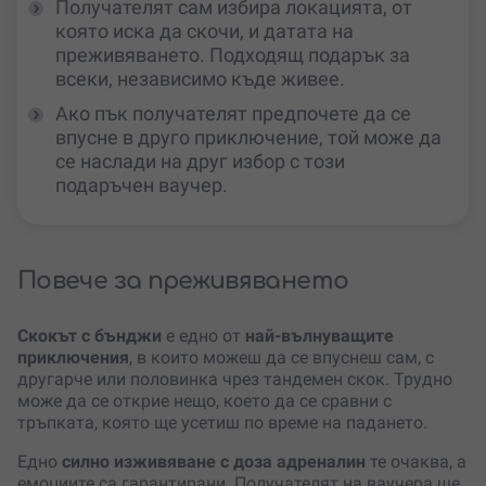
Получателят сам избира локацията, от
която иска да скочи, и датата на
преживяването. Подходящ подарък за
всеки, независимо къде живее.
Ако пък получателят предпочете да се
впусне в друго приключение, той може да
се наслади на друг избор с този
подаръчен ваучер.
Повече за преживяването
Скокът с бънджи
е едно от
най-вълнуващите
приключения
, в които можеш да се впуснеш сам, с
другарче или половинка чрез тандемен скок. Трудно
може да се открие нещо, което да се сравни с
тръпката, която ще усетиш по време на падането.
Едно
силно изживяване с доза адреналин
те очаква, а
емоциите са гарантирани. Получателят на ваучера ще