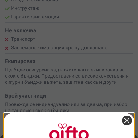
Инструктаж
Гарантирана емоция
Не включва
Транспорт
Заснемане - има опция срещу доплащане
Екипировка
Ще бъде осигурена задължителната екипировка за
скок с бънджи. Предоставени са висококачествени и
сигурни бънджи въжета, защитна каска и други.
Брой участници
Провежда се индивидуално или за двама, при избор
на тандемен скок с бънджи.