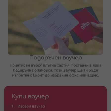
Подаръчен ваучер
Принтиран върху плътна хартия, поставен в ярка
подаръчна опаковка, този ваучер ще ти бъде
изпратен с Еконт до избрания офис или адрес.
Купи ваучер
1.
Избери ваучер