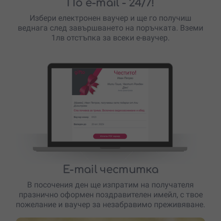
По e-mail
- 24/7!
Избери електронен ваучер и ще го получиш
веднага след завършването на поръчката. Вземи
1лв отстъпка за всеки е-ваучер.
E-mail честитка
В посочения ден ще изпратим на получателя
празнично оформен поздравителен имейл, с твое
пожелание и ваучер за незабравимо преживяване.