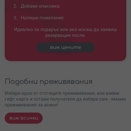
2.
Добави опаковка
3.
Напиши пожелание
Идеално за подарък или ако искаш да заявиш
резервация после.
виж цените
Подобни преживявания
Избери едно от стотиците преживявания, или вземи
гифт карта и остави получателя да избере сам - имаме
преживявания за всеки!
виж всички