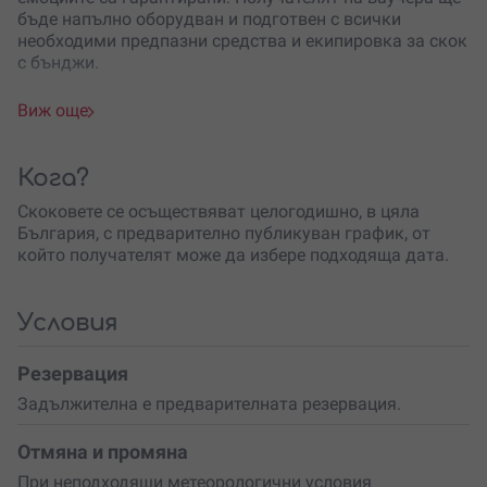
бъде напълно оборудван и подготвен с всички
необходими предпазни средства и екипировка за скок
с бънджи.
Локации в цяла България
:
Виж още
София
– мост Витиня, ЖП мост с. Буново, скок с
бънджи от балон и др.
Кога?
Пловдив
– скок от балон, виадукт Клисура и др.
Скоковете се осъществяват целогодишно, в цяла
България, с предварително публикуван график, от
Варна
– Аспарухов мост
който получателят може да избере подходяща дата.
Бургас
– мост Ковач на р. Велека
Габрово
– мост над р. Янтра
Условия
Русе
– мост над р. Бели Лом до с. Писанец, мост над р.
Резервация
Русенски Лом
Задължителна е предварителната резервация.
Видин
– Дунав мост 2
Отмяна и промяна
Пещера Проходна
– с. Карлуково, и още!
При неподходящи метеорологични условия