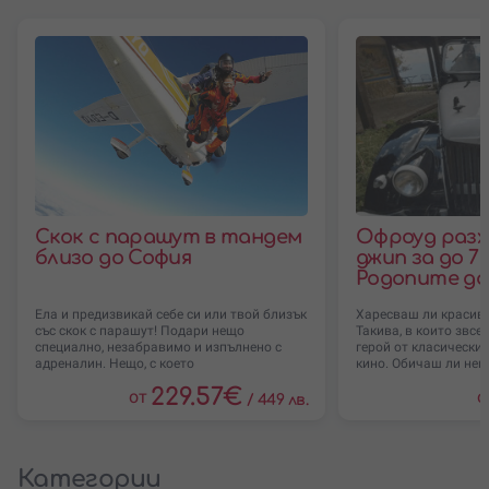
Скок с парашут в тандем
Офроуд разх
близо до София
джип за до 7 
Родопите до
Ела и предизвикай себе си или твой близък
Харесваш ли красиви
със скок с парашут! Подари нещо
Такива, в които звсе
специално, незабравимо и изпълнено с
герой от класически
адреналин. Нещо, с което
кино. Обичаш ли не
229.57
€
от
о
/
449 лв.
Категории