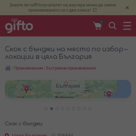
Знаете ли че❓Получателят на ваучера може да смени
🆕
Н
×
преживяването си с два клика! 💥
0
Скок с бънджи на място по избор –
локации в цяла България
/
Преживявания
/
Екстремни преживявания
България
Скок с бънджи
Цяла България
ID6544