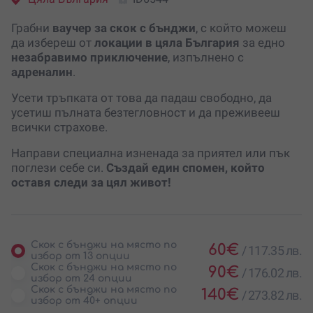
Грабни
ваучер за скок с бънджи
, с който можеш
да избереш от
локации в цяла България
за едно
незабравимо приключение
, изпълнено с
адреналин
.
Усети тръпката от това да падаш свободно, да
усетиш пълната безтегловност и да преживееш
всички страхове.
Направи специална изненада за приятел или пък
поглези себе си.
Създай един спомен, който
оставя следи за цял живот!
Скок с бънджи на място по
60
€
/
117.35 лв.
избор от 13 опции
Скок с бънджи на място по
90
€
/
176.02 лв.
избор от 24 опции
Скок с бънджи на място по
140
€
/
273.82 лв.
избор от 40+ опции