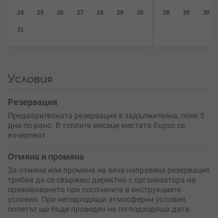
сега своя
VIP
полет с балон над Белоградчик
и подари
24
25
26
27
28
29
30
28
29
30
на себе си и на любим човек спомен, който ще бъде с
вас завинаги.
31
Условия
Резервация
Предварителната резервация е задължителна, поне 5
дни по-рано. В топлите месеци местата бързо се
изчерпват.
Отмяна и промяна
За отмяна или промяна на вече направена резервация
трябва да се свържеш директно с организатора на
преживяването при посочените в инструкциите
условия. При неподходящи атмосферни условия,
полетът ще бъде проведен на по-подходяща дата.