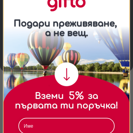
Важно
Провежда се рано сутрин, през цялата
година. Деца с придружител, летят ако не
ги е страх от шума на горелката.
Съгласие
Подробности
Относно
Полетът трае 60 минути и се лети над
Белоградчишките скали.
Ние използваме бисквитки. Използваме
Преживяването се организира за 2-ма с
бисквитки и подобни технологии, за да осигурим
пилот, без други хора в коша.
работата на уебсайта, да подобрим
изживяването ви, да анализираме използването
на сайта и да ви показваме персонализирано
съдържание и реклами. Можете да приемете
Повече информация
всички бисквитки, да откажете всички или да
Студено ли е в балона?
изберете предпочитания.За повече информация
относно начина, по който обработваме вашите
Опасно ли е да се лети с балон?
данни, моля, посетете нашата страница за
поверителност.
Подходящо ли е за хора със страх от