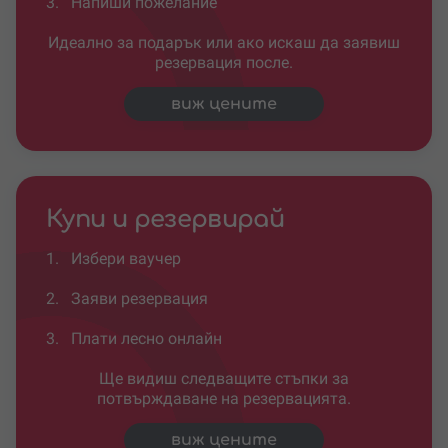
3.
Напиши пожелание
Идеално за подарък или ако искаш да заявиш
резервация после.
виж цените
Купи и резервирай
1.
Избери ваучер
2.
Заяви резервация
3.
Плати лесно онлайн
Ще видиш следващите стъпки за
потвърждаване на резервацията.
виж цените