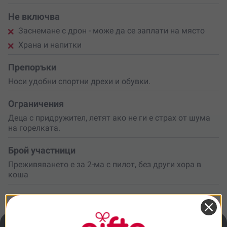
Не включва
Заснемане с дрон - може да се заплати на място
Храна и напитки
Препоръки
Носи удобни спортни дрехи и обувки.
Ограничения
Деца с придружител, летят ако не ги е страх от шума
на горелката.
Брой участници
Преживяването е за 2-ма с пилот, без други хора в
коша