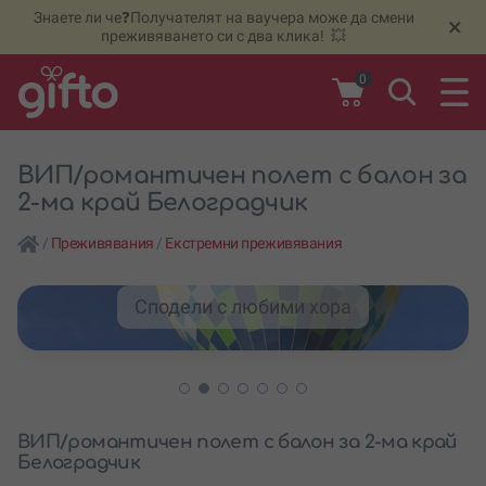
Знаете ли че❓Получателят на ваучера може да смени
🆕
Н
×
преживяването си с два клика! 💥
0
ВИП/романтичен полет с балон за
2-ма край Белоградчик
/
Преживявания
/
Екстремни преживявания
Сподели с любими хора
ВИП/романтичен полет с балон за 2-ма край
Белоградчик