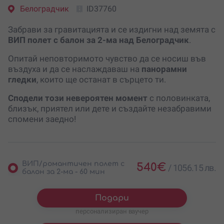
Белоградчик
ID37760
Забрави за гравитацията и се издигни над земята с
ВИП
полет с балон за 2-ма над Белоградчик
.
Опитай неповторимото чувство да се носиш във
въздуха и да се наслаждаваш на
панорамни
гледки
, които ще останат в сърцето ти.
Сподели този невероятен момент
с половинката,
близък, приятел или дете и създайте незабравими
спомени заедно!
ВИП/романтичен полет с
540
€
/
1056.15 лв.
балон за 2-ма - 60 мин
Подари
персонализиран ваучер