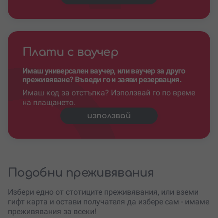
Плати с ваучер
Имаш универсален ваучер, или ваучер за друго
преживяване? Въведи го и заяви резервация.
Имаш код за отстъпка? Използвай го по време
на плащането.
използвай
Подобни преживявания
Избери едно от стотиците преживявания, или вземи
гифт карта и остави получателя да избере сам - имаме
преживявания за всеки!