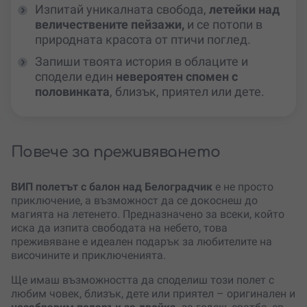
Изпитай уникалната свобода,
летейки над
величествените пейзажи,
и се потопи в
природната красота от птичи поглед.
Запиши твоята история в облаците и
сподели един
невероятен спомен с
половинката
, близък, приятел или дете.
Повече за преживяването
ВИП полетът с балон над
Белоградчик
е не просто
приключение, а възможност да се докоснеш до
магията на летенето. Предназначено за всеки, който
иска да изпита свободата на небето, това
преживяване е идеален подарък за любителите на
височините и приключенията.
Ще имаш възможността да споделиш този полет с
любим човек, близък, дете или приятел – оригинален и