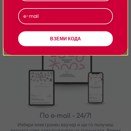
височини?
Приемам
Персонализиране
Подарявай модерно
ВЗЕМИ КОДА
По e-mail
- 24/7!
Избери електронен ваучер и ще го получиш
веднага след завършването на поръчката. Вземи