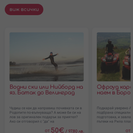
виж всички
Водни ски или Нийборд на
Офроуд кара
яз. Батак до Велинград
наем в Боро
Чудиш се как да направиш почивката си в
Подкарай уверено АТ
Родопите по-вълнуваща? А може би си на
подбрана специално 
лов за оригинален подарък за приятел?
подготовка, и завла
Ако си отговорил с "да" на
пътеки на Рила плани
50
€
от
от
/
97.80 лв.