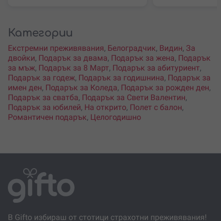
Категории
Екстремни преживявания
,
Белоградчик
,
Видин
,
За
двойки
,
Подарък за двама
,
Подарък за жена
,
Подарък
за мъж
,
Подарък за 8 Март
,
Подарък за абитуриент
,
Подарък за годеж
,
Подарък за годишнина
,
Подарък за
имен ден
,
Подарък за Коледа
,
Подарък за рожден ден
,
Подарък за сватба
,
Подарък за Свети Валентин
,
Подарък за юбилей
,
На открито
,
Полет с балон
,
Романтичен подарък
,
Целогодишно
В Gifto избираш от стотици страхотни преживявания!