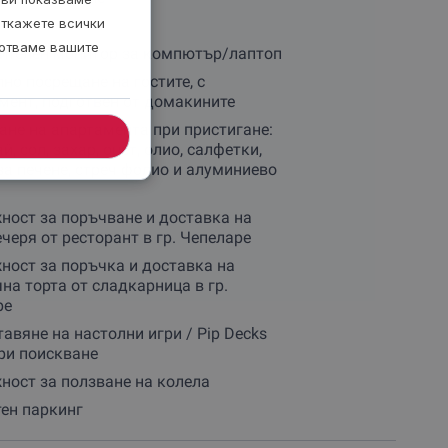
откажете всички
ботваме вашите
ителен монитор за компютър/лаптоп
но посрещане на гостите, с
ент, подготвен от домакините
не на апартамента при пристигане:
й, сол, захар, оцет, олио, салфетки,
за печене, стреч фолио и алуминиево
ост за поръчване и доставка на
черя от ресторант в гр. Чепеларе
ост за поръчка и доставка на
на торта от сладкарница в гр.
ре
авяне на настолни игри / Pip Decks
ри поискване
ост за ползване на колела
ен паркинг