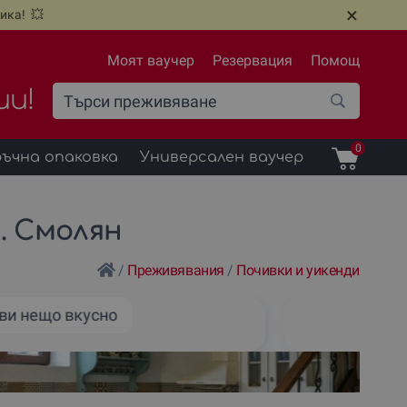
×
ика! 💥
Моят ваучер
Резервация
Помощ
ии!
0
ъчна опаковка
Универсален ваучер
. Смолян
/
Преживявания
/
Почивки и уикенди
ви нещо вкусно