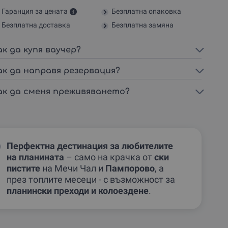
Гаранция за цената
Безплатна опаковка
Безплатна доставка
Безплатна замяна
ак да купя ваучер?
ак да направя резервация?
ак да сменя преживяването?
Перфектна дестинация за любителите
на планината
– само на крачка от
ски
пистите
на Мечи Чал и
Пампорово
, а
през топлите месеци - с възможност за
планински преходи и колоездене
.