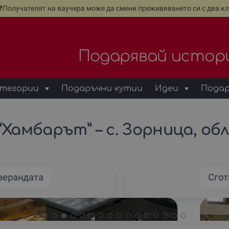
е❓Получателят на ваучера може да смени преживяването си с два кл
Подарявай истор
тегории
Подаръчни кутии
Идеи
Подар
амбарът” – с. Зорница, обл
верандата
Сгот