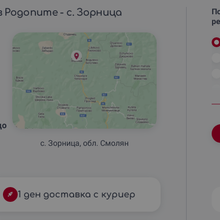
 Родопите - с. Зорница
По
ре
до
с. Зорница, обл. Смолян
1 ден доставка с куриер