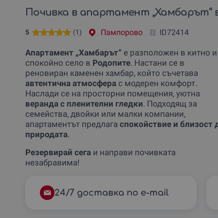
Почивка в апартамент „Хамбарът“ в
Пампорово
ID72414
5
(1)
Апартамент „Хамбарът“
е разположен в китно и
спокойно село в
Родопите
. Настани се в
реновиран каменен хамбар, който съчетава
автентична атмосфера
с модерен комфорт.
Наслади се на просторни помещения, уютна
веранда с пленителни гледки
. Подходящ за
семейства, двойки или малки компании,
апартаментът предлага
спокойствие и близост 
природата
.
Резервирай сега
и направи почивката
незабравима!
24/7 доставка по e-mail