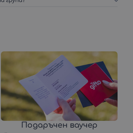
а група?
Подаръчен ваучер