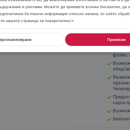
да пречи на
ъдържание и реклами. Можете да приемете всички бисквитки, да 
Wi-Fi
едпочитания.За повече информация относно начина, по който обра
Допълн
ете нашата страница за поверителност.
Специал
и + 2 деца.
комплим
Зарежда
ерсонализиране
Приемам
кафе, ча
хартия 
фолио.
Възможн
обяд/ве
Възможн
празнич
Чепела
Предост
карти п
Възможн
Безплат