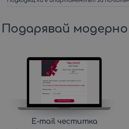
Подходящ ли е апартаментът за по-голям
Подарявай модерно
E-mail честитка