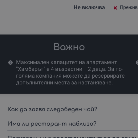
Не включва
Прежив
Важно
Максимален капацитет на апартамент
"Хамбарът" е 4 възрастни + 2 деца. За по-
голяма компания можете да резервирате
допълнителни места за настаняване.
Как да заявя следобеден чай?
Има ли ресторант наблизо?