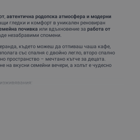
ют
,
автентична родопска атмосфера
и модерни
ащи гледки и комфорт в уникален реновиран
семейна почивка
или вдъхновение за
работа от
даде незабравими спомени.
 веранда, където можеш да отпиваш чаша кафе,
зполага със спалня с двойно легло, второ спално
но пространство – мечтано кътче за децата.
е на вкусни семейни вечери, а холът е чудесно
 изживявания:
ката си с традиционен английски следобеден чай,
на от най-красивите гледки в Родопите. Това
илков, черен, зелен или плодов, с опция за ядково
ие от изискани сандвичи (включително веган),
на Мечи Чал и
на 25 минути от Пампорово
, което го
ове
. През лятото можеш да се насладиш на