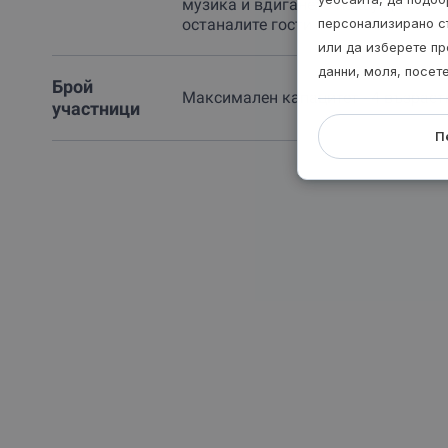
музика и вдигането на шум, който 
останалите гости
персонализирано с
или да изберете пр
данни, моля, посет
Брой
Максимален капацитет - 4 възрастн
участници
П