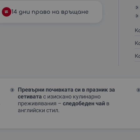
14 дни право на връщане
К
К
К
Превърни почивката си в празник за
сетивата
с изискано кулинарно
в
преживявания –
следобеден чай
в
английски стил.