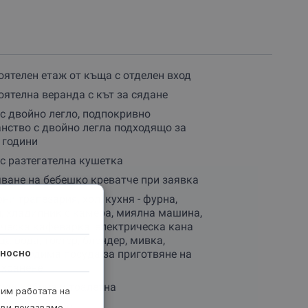
 билки
. А ако просто искаш да избягаш от града,
т като
балсам за душата
.
– създай незабравими моменти с любимите си хора!
ятелен етаж от къща с отделен вход
ятелна веранда с кът за сядане
с двойно легло, подпокривно
нство с двойно легла подходящо за
 години
с разтегателна кушетка
ване на бебешко креватче при заявка
ни трапезария, хол, кухня - фурна,
, хладилник с камера, миялна машина,
ческа кафеварка, електрическа кана
ща вода, тостер, блендер, мивка,
носно
необходима посуда за приготвяне на
 хранене
душ кабина и тоалетна
рим работата на
лно отопление
 ви показваме