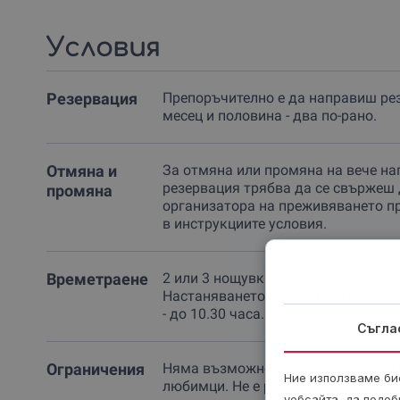
Условия
Резервация
Препоръчително е да направиш ре
месец и половина - два по-рано.
Отмяна и
За отмяна или промяна на вече на
резервация трябва да се свържеш 
промяна
организатора на преживяването п
в инструкциите условия.
Времетраене
2 или 3 нощувки според избраната
Настаняването е след 14.00 часа,
- до 10.30 часа.
Съгла
Ограничения
Няма възможност за настаняване
Ние използваме бис
любимци. Не е разрешено пусканет
уебсайта, да подоб