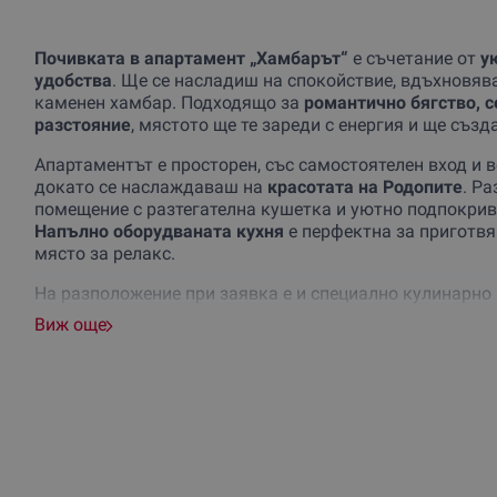
Почивката в апартамент „Хамбарът“
е съчетание от
у
удобства
. Ще се насладиш на спокойствие, вдъхновяв
каменен хамбар. Подходящо за
романтично бягство, 
разстояние
, мястото ще те зареди с енергия и ще съз
Апартаментът е просторен, със самостоятелен вход и
докато се наслаждаваш на
красотата на Родопите
. Ра
помещение с разтегателна кушетка и уютно подпокрив
Напълно оборудваната кухня
е перфектна за приготвян
място за релакс.
На разположение при заявка е и специално кулинарно
Виж още
Следобеден чай –
внеси нотка изтънченост в почив
поднесен в изящен порцеланов сервиз на фона на ед
преживяване включва богата селекция от чайове – б
или краве мляко. Към чая се сервират и разнообраз
мъфини и традиционни скоунс.
Апартамент „Хамбарът“ е
на 10 минути от ски пистите
прави отличен избор за
любителите на зимните спорт