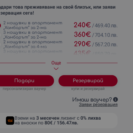
дари това преживяване на свой близък, или заяви
зервация сега!
2 нощувки в апартамент
240
€
/
469.40 лв.
„Хамбарът“ за 2-ма
3 нощувки в апартамент
360
€
/
704.10 лв.
„Хамбарът“ за 2-ма
2 нощувки в апартамент
290
€
/
567.20 лв.
„Хамбарът“ за 4-ма
3 нощувки в апартамент
435
€
/
850.79 лв.
„Хамбарът“ за 4-ма
Oще
Подари
Резервирай
персонализиран ваучер
купи и резервирай
Имаш ваучер?
Заяви резервация
Вземи на
3 месечен
лизинг с
0% лихва
на вноски по
80€ / 156.47лв.