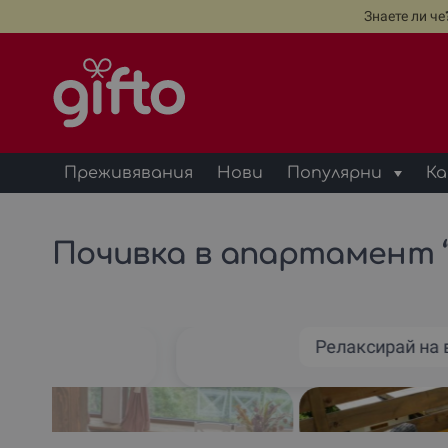
Знаете ли ч
Преживявания
Нови
Популярни
Ка
Почивка в апартамент “Х
т
Релаксирай на 