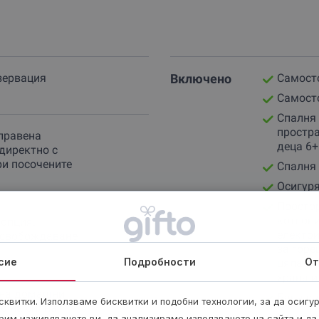
планински
колоездачни маршрути, трекинг и бране на
уютът и спокойствието
на това място ще ти подейства
Резервирай сега и се потопи в магията на Родопите 
зервация
Включено
Самосто
Самосто
Спалня 
простра
правена
деца 6+
директно с
ри посочените
Спалня 
Осигуря
Простор
котлони
 опция.
електри
 освобождаване
за горе
сие
Подробности
От
цялата 
храна и
 на домашни
Баня с 
квитки. Използваме бисквитки и подобни технологии, за да осигу
о на силна
Центра
рим изживяването ви, да анализираме използването на сайта и да