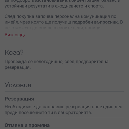
за по-добро възстановяване, концентрация, баланс и
устойчиви резултати в ежедневието и спорта.
След покупка започва персонална комуникация по
имейл, чрез която ще получиш
подробен въпросник
. В
него можеш да опишеш своите цели, навици,
здравословно състояние и предпочитана
Виж още
лаборатория. След попълването му посещаваш една
от над 40 лаборатории на
BODIMED
в страната за
вземане на кръвна проба.
Кога?
Пакетът включва
разширен анализ на 90 биомаркера
,
Провежда се целогодишно, след предварителна
които дават детайлна информация за различни
резервация.
аспекти на организма – енергийни нива,
възстановяване, възпалителни процеси, хормонален
баланс, хранителни дефицити и общо физическо
Условия
състояние. Данните се обработват чрез хиляди крос-
калкулации, за да бъде изготвен подробен и лесен за
Резервация
разбиране доклад с жизнен индекс и персонални
Необходимо е да направиш резервация поне един ден
препоръки.
преди посещението ти в лабораторията.
Освен анализа ще получиш
тренировъчни насоки,
хранителни препоръки
и персонализиран план за
Отмяна и промяна