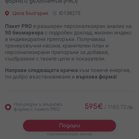
форма и дълголетие (PRO)
Цяла България
ID138275
Пакет PRO
е разширен персонализиран анализ на
90 биомаркера
с подробен доклад, жизнен индекс
и индивидуални препоръки. Получаваш
тренировъчни насоки, хранителен план и
персонализирани препоръки за добавки,
съобразени с твоите цели и показатели.
Направи следващата крачка
към повече енергия,
по-добро възстановяване и
върхова форма!
Напредък и върхова
595
€
/
1163.72 лв.
форма с пакет PRO
Подари
персонализиран ваучер