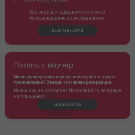
Ще видиш следващите стъпки за
потвърждаване на резервацията.
виж цените
Плати с ваучер
Имаш универсален ваучер, или ваучер за друго
преживяване? Въведи го и заяви резервация.
Имаш код за отстъпка? Използвай го по време
на плащането.
използвай