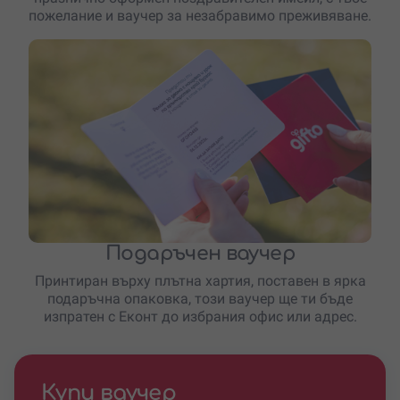
пожелание и ваучер за незабравимо преживяване.
Подаръчен ваучер
Принтиран върху плътна хартия, поставен в ярка
подаръчна опаковка, този ваучер ще ти бъде
изпратен с Еконт до избрания офис или адрес.
Купи ваучер