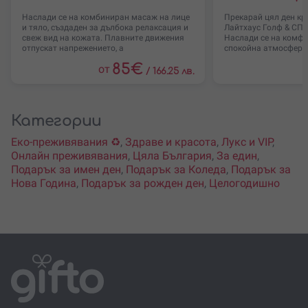
Наслади се на комбиниран масаж на лице
Прекарай цял ден кр
и тяло, създаден за дълбока релаксация и
Лайтхаус Голф & СПА
свеж вид на кожата. Плавните движения
Наслади се на комфо
отпускат напрежението, а
спокойна атмосфера
85
€
от
/
166.25 лв.
Категории
Еко-преживявания ♻️
,
Здраве и красота
,
Лукс и VIP
,
Онлайн преживявания
,
Цяла България
,
За един
,
Подарък за имен ден
,
Подарък за Коледа
,
Подарък за
Нова Година
,
Подарък за рожден ден
,
Целогодишно