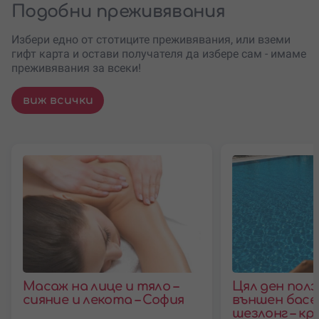
Подобни преживявания
Избери едно от стотиците преживявания, или вземи
гифт карта и остави получателя да избере сам - имаме
преживявания за всеки!
виж всички
Масаж на лице и тяло –
Цял ден полз
сияние и лекота – София
външен басей
шезлонг – кр