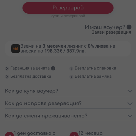
Резервирай
купи и резервирай
Имаш ваучер?
Заяви резервация
Вземи на
3 месечен
лизинг с
0% лихва
на
вноски по
198.33€ / 387.9лв.
Гаранция за цената
Безплатна опаковка
Безплатна доставка
Безплатна замяна
Как да купя ваучер?
Как да направя резервация?
Как да сменя преживяването?
1 ден доставка с
12 месеца