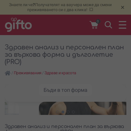
Знаете ли че❓Получателят на ваучера може да смени
🆕
Н
×
преживяването си с два клика! 💥
0
Здравен анализ и персонален план
за върхова форма и дълголетие
(PRO)
/
Преживявания
/
Здраве и красота
Бъди в топ форма
Здравен анализ и персонален план за върхова