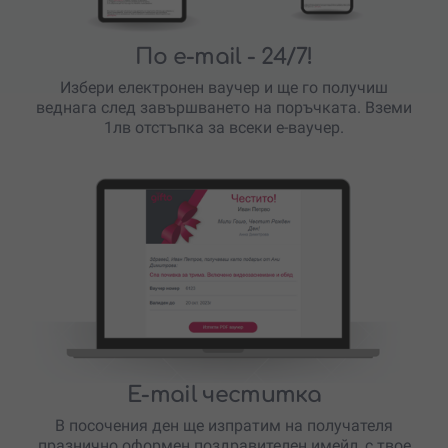
По e-mail
- 24/7!
Избери електронен ваучер и ще го получиш
веднага след завършването на поръчката. Вземи
1лв отстъпка за всеки е-ваучер.
E-mail честитка
В посочения ден ще изпратим на получателя
празнично оформен поздравителен имейл, с твое