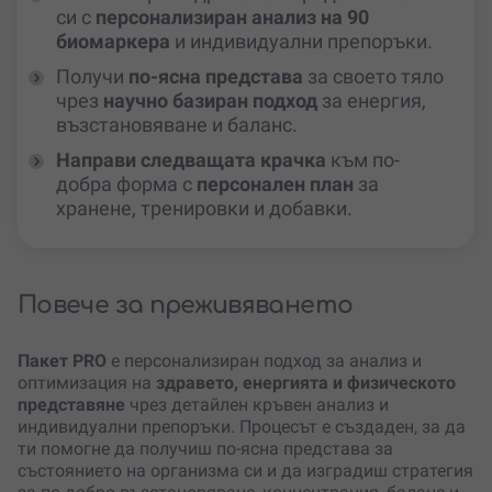
си с
персонализиран анализ на 90
биомаркера
и индивидуални препоръки.
Получи
по-ясна представа
за своето тяло
чрез
научно базиран подход
за енергия,
възстановяване и баланс.
Направи следващата крачка
към по-
добра форма с
персонален план
за
хранене, тренировки и добавки.
Повече за преживяването
Пакет PRO
е персонализиран подход за анализ и
оптимизация на
здравето, енергията и физическото
представяне
чрез детайлен кръвен анализ и
индивидуални препоръки. Процесът е създаден, за да
ти помогне да получиш по-ясна представа за
състоянието на организма си и да изградиш стратегия