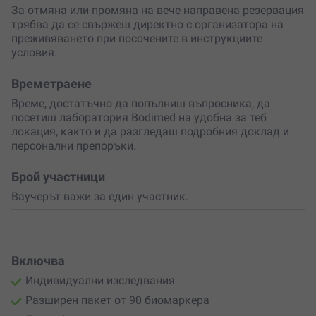
добавки, съобразени с твоите цели и показатели.
За отмяна или промяна на вече направена резервация
Резултатите могат да бъдат обсъдени със специалист,
трябва да се свържеш директно с организатора на
който да помогне с по-ясни насоки за оптимизация на
преживяването при посочените в инструкциите
здравето и представянето ти.
условия.
Проследяването на биомаркерите във времето
позволява да наблюдаваш своя прогрес и да
Времетраене
адаптираш тренировъчния, хранителния и
Време, достатъчно да попълниш въпросника, да
възстановителния си режим според реалните нужди
посетиш лаборатория Bodimed на удобна за теб
на организма. Това е персонализиран и
научно
локация, както и да разгледаш подробния доклад и
базиран подход
, който ти помага да взимаш по-
персонални препоръки.
информирани решения за тялото и дългосрочното си
благосъстояние.
Брой участници
Направи следващата крачка
към повече енергия, по-
Ваучерът важи за един участник.
добро възстановяване и по-балансиран начин на
живот с анализ, съобразен изцяло с теб.
Включва
Индивидуални изследвания
Разширен пакет от 90 биомаркера