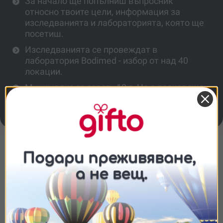
За начало ще попълниш въпросник
относно твоите цели, информация за
изследванията и лабораторията, която ще
посетиш.
Изследванията се провеждат в
лаборатория Bodimed - избор от над 40
локации.
Минимална възраст - 18 г. Не е подходящо
за бременни или кърмещи жени, както и
лица с тежки заболявания.
Повече информация
Какво включва пакет PRO?
Съгласие
Подробности
Относно
Как започва процесът?
Ние използваме бисквитки. Използваме
бисквитки и подобни технологии, за да осигурим
В кои лаборатории се правят