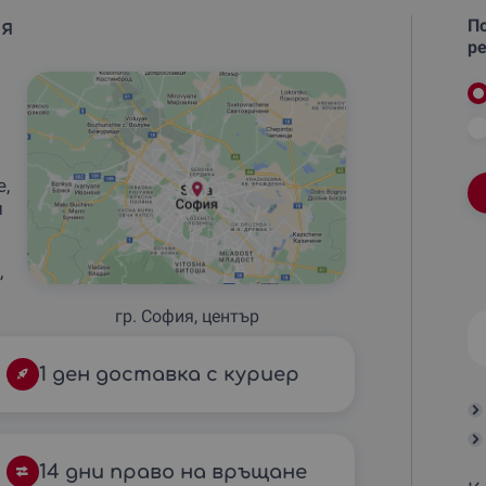
я
По
ре
,
и
,
гр. София, център
1 ден доставка с куриер
14 дни право на връщане