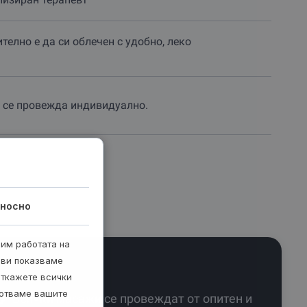
телно е да си облечен с удобно, леко
 се провежда индивидуално.
носно
рим работата на
 ви показваме
откажете всички
ботваме вашите
Всички масажи се провеждат от опитен и