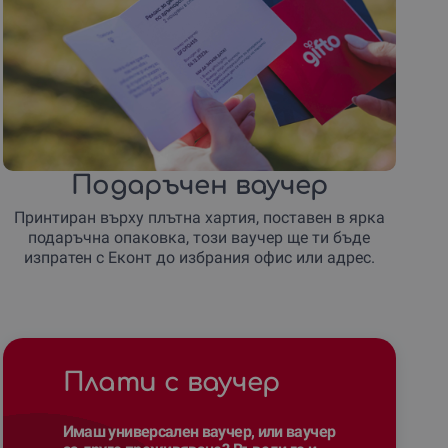
Подаръчен ваучер
Принтиран върху плътна хартия, поставен в ярка
подаръчна опаковка, този ваучер ще ти бъде
изпратен с Еконт до избрания офис или адрес.
Плати с ваучер
Имаш универсален ваучер, или ваучер