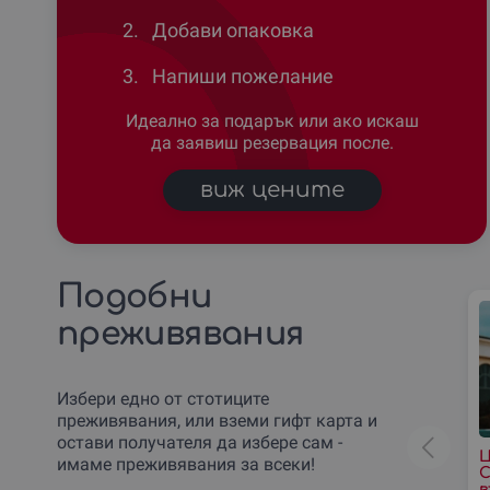
2.
Добави опаковка
3.
Напиши пожелание
Идеално за подарък или ако искаш
да заявиш резервация после.
виж цените
Подобни
преживявания
Избери едно от стотиците
преживявания, или вземи гифт карта и
остави получателя да избере сам -
Ц
имаме преживявания за всеки!
С
в