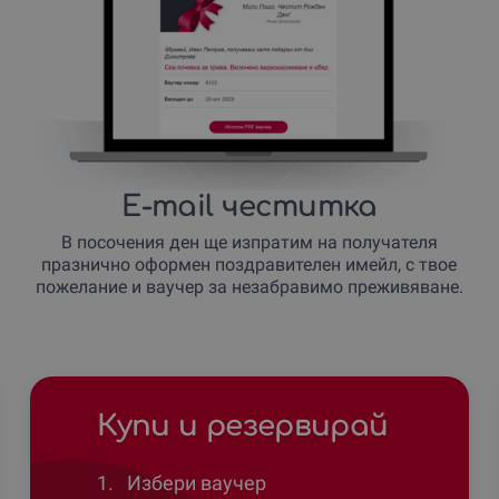
E-mail честитка
В посочения ден ще изпратим на получателя
празнично оформен поздравителен имейл, с твое
пожелание и ваучер за незабравимо преживяване.
Купи и резервирай
1.
Избери ваучер