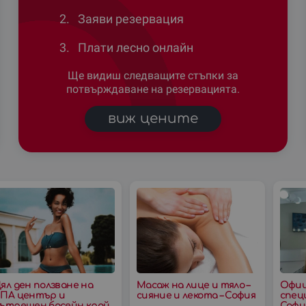
2.
Заяви резервация
3.
Плати лесно онлайн
Ще видиш следващите стъпки за
потвърждаване на резервацията.
виж цените
ял ден ползване на
Масаж на лице и тяло –
Офиц
ПА център и
сияние и лекота – София
спец
ътрешен басейн край
Софи