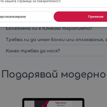
ете нашата страница за поверителност.
пространство, в което всеки посетител
релаксира и се възстановява.
ерсонализиране
Приемам
Болезнена ли е Юмейхо терапията?
Трябва ли да имам болки или оплаквания, 
Какво трябва да нося?
Подарявай модерно