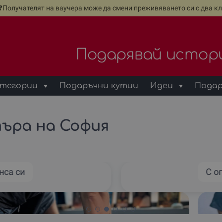
е❓Получателят на ваучера може да смени преживяването си с два кл
Подарявай истор
тегории
Подаръчни кутии
Идеи
Подар
ъра на София
нса си
С о