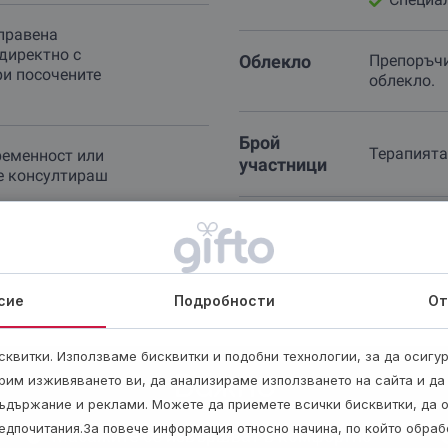
правена
директно с
Облекло
Препоръчи
ри посочените
облекло.
Брой
Терапията
ременност или
участници
е консултираш
сие
Подробности
От
квитки. Използваме бисквитки и подобни технологии, за да осигу
Важно
рим изживяването ви, да анализираме използването на сайта и да
ъдържание и реклами. Можете да приемете всички бисквитки, да 
едпочитания.За повече информация относно начина, по който обра
Масажите се извършват в комфортно