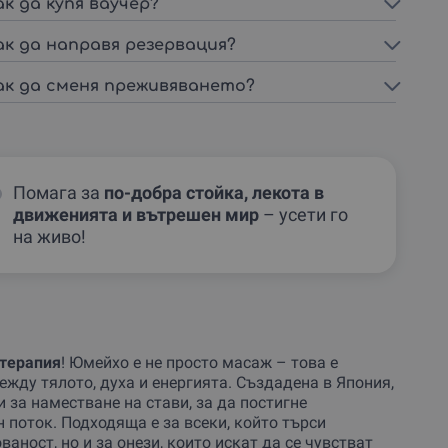
ак да купя ваучер?
ак да направя резервация?
ак да сменя преживяването?
Помага за
по-добра стойка, лекота в
движенията и вътрешен мир
– усети го
на живо!
терапия
! Юмейхо е не просто масаж – това е
жду тялото, духа и енергията. Създадена в Япония,
 за наместване на стави, за да постигне
 поток. Подходяща е за всеки, който търси
ваност, но и за онези, които искат да се чувстват