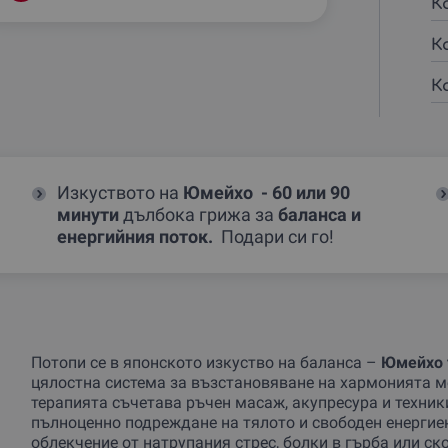
К
К
К
Изкуството на
Юмейхо - 60 или 90
минути
дълбока грижа за
баланса и
енергийния поток.
Подари си го!
Потопи се в японското изкуство на баланса –
Юмейхо 
цялостна система за възстановяване на хармонията ме
терапията съчетава ръчен масаж, акупресура и техники
пълноценно подреждане на тялото и свободен енергиен
облекчение от натрупания стрес, болки в гърба или ско