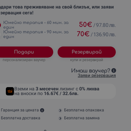
дари това преживяване на свой близък, или заяви
зервация сега!
Юмейхо терапия - 60 мин. за
50
€
/
97.80 лв.
един
Юмейхо терапия - 90 мин. за
70
€
/
136.90 лв.
един
Подари
Резервирай
персонализиран ваучер
купи и резервирай
Имаш ваучер?
Заяви резервация
Вземи на
3 месечен
лизинг с
0% лихва
на вноски по
16.67€ / 32.6лв.
Гаранция за цената
Безплатна опаковка
Безплатна доставка
Безплатна замяна