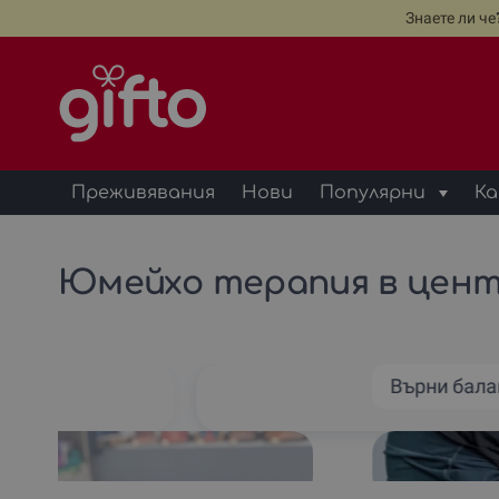
Знаете ли ч
Преживявания
Нови
Популярни
Ка
Юмейхо терапия в цент
хо
Върни бала