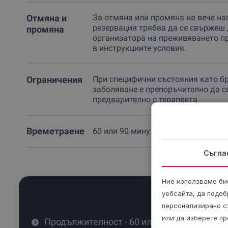
Отмяна и
За отмяна или промяна на вече на
резервация трябва да се свържеш 
промяна
организатора на преживяването п
в инструкциите условия.
Ограничения
При специфични състояния като б
заболяване е препоръчително да с
предварително с терапевта.
Времетраене
60 или 90 минути.
Съгла
Ние използваме бис
уебсайта, да подоб
персонализирано с
или да изберете пр
Продължителност - 60 или 90 минути.