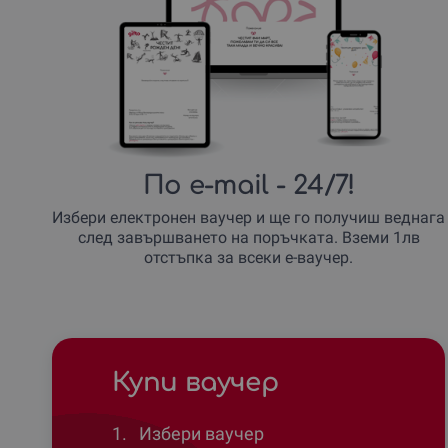
По e-mail
- 24/7!
Избери електронен ваучер и ще го получиш веднага
след завършването на поръчката. Вземи 1лв
отстъпка за всеки е-ваучер.
Купи ваучер
1.
Избери ваучер