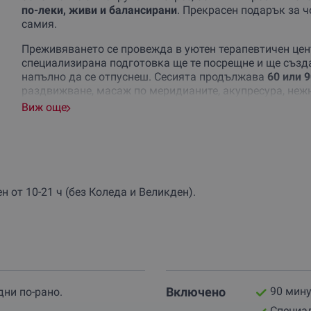
по-леки, живи и балансирани
. Прекрасен подарък за ч
самия.
Преживяването се провежда в уютен терапевтичен цен
специализирана подготовка ще те посрещне и ще съз
напълно да се отпуснеш. Сесията продължава
60 или 9
раздвижване, масаж по меридианите, акупресура, нежн
стълб. Всичко това се извършва без болка, с фокус въ
Виж още
Терапията се провежда върху мат на пода, като се изп
масла, без машини. Това я прави изключително чиста,
по-чувствителна кожа.
Интересен факт – Юмейхо има своите корени в древнат
 от 10-21 ч (без Коледа и Великден).
усъвършенствана в Япония като
философия за живот
баланс във всекидневието си – физически, емоционале
Понякога
най-добрият подарък
е този, който даваш на
лекота, хармония и ново начало. Избери ваучер за Юм
усещане в тялото и духа – или изненадай любим човек
Включено
90 мин
дни по-рано.
Специа