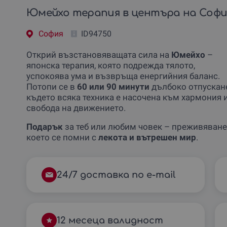
Юмейхо терапия в центъра на Софи
София
ID94750
Открий възстановяващата сила на
Юмейхо
–
японска терапия, която подрежда тялото,
успокоява ума и възвръща енергийния баланс.
Потопи се в
60 или 90 минути
дълбоко отпускане
където всяка техника е насочена към хармония 
свобода на движението.
Подарък
за теб или любим човек – преживяване
което се помни с
лекота и вътрешен мир
.
24/7 доставка по e-mail
12 месеца валидност