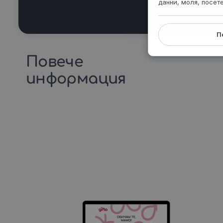
данни, моля, посет
П
Повече
информация