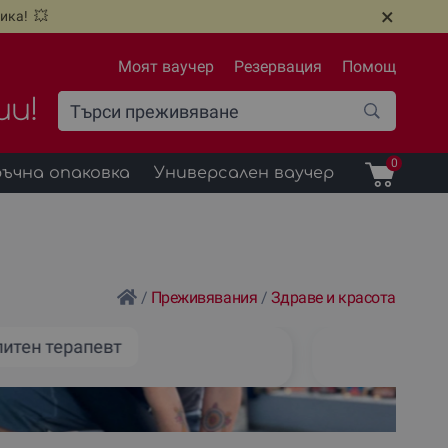
×
ика! 💥
Моят ваучер
Резервация
Помощ
ии!
0
ъчна опаковка
Универсален ваучер
/
Преживявания
/
Здраве и красота
питен терапевт