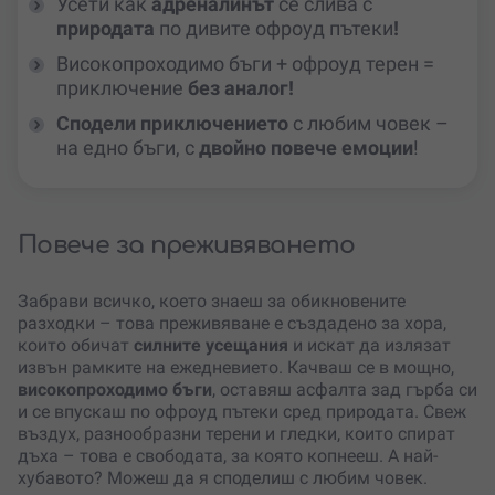
Усети как
адреналинът
се слива с
природата
по дивите офроуд пътеки
!
Високопроходимо бъги + офроуд терен =
приключение
без аналог!
Сподели приключението
с любим човек –
на едно бъги, с
двойно повече емоции
!
Повече за преживяването
Забрави всичко, което знаеш за обикновените
разходки – това преживяване е създадено за хора,
които обичат
силните усещания
и искат да излязат
извън рамките на ежедневието. Качваш се в мощно,
високопроходимо бъги
, оставяш асфалта зад гърба си
и се впускаш по офроуд пътеки сред природата. Свеж
въздух, разнообразни терени и гледки, които спират
дъха – това е свободата, за която копнееш. А най-
хубавото? Можеш да я споделиш с любим човек.