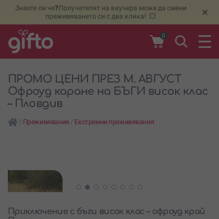
Знаете ли че❓Получателят на ваучера може да смени
🆕
Н
×
преживяването си с два клика! 💥
0
ПРОМО ЦЕНИ ПРЕЗ М. АВГУСТ
Офроуд каране на БЪГИ висок клас
– Пловдив
/
Преживявания
/
Екстремни преживявания
Приключение с бъги висок клас – офроуд край