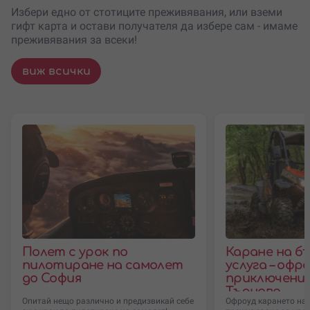
Избери едно от стотиците преживявания, или вземи
гифт карта и остави получателя да избере сам - имаме
преживявания за всеки!
виж всички
Полет с урок по
Каране на бъ
пилотиране на самолет
услуга – офр
до София
приключение
Търново
Опитай нещо различно и предизвикай себе
Офроуд карането на 