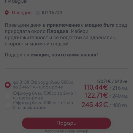
Пловдив
Пловдив
ID116743
Превърни деня в
приключение
с
мощно бъги
сред
природата около
Пловдив
. Избери
продължителност и се подготви за адреналин,
скорост и магични гледки!
Подари си
емоция, която няма аналог
!
122.71
€
/
240 лв.
до 31.08 Офроуд бъги 500сс
110.44
€
/
216 лв.
за 2-ма 1 ч.- шофиране
Офроуд бъги 500сс за 2-ма 1
122.71
€
/
240 лв.
ч.- шофиране
Офроуд бъги 500сс за 2-ма
245.42
€
/
480 лв.
2 ч.- шофиране
Подари
персонализиран ваучер