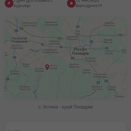
1 ден доставка с
12 месеца
куриер
валидност
с. Устина - край Пловдив