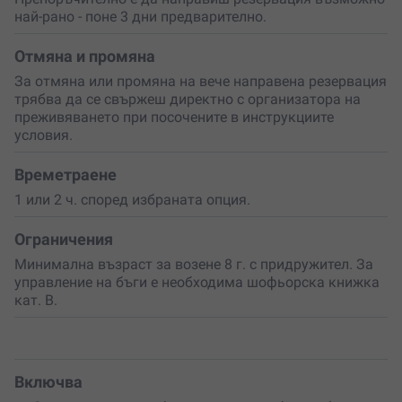
най-рано - поне 3 дни предварително.
Резервирай сега
своето снежно офроуд изживяване
край Пловдив или направи подарък, който разтапя
леда!
Отмяна и промяна
За отмяна или промяна на вече направена резервация
трябва да се свържеш директно с организатора на
преживяването при посочените в инструкциите
условия.
Времетраене
1 или 2 ч. според избраната опция.
Ограничения
Минимална възраст за возене 8 г. с придружител. За
управление на бъги е необходима шофьорска книжка
кат. B.
Включва