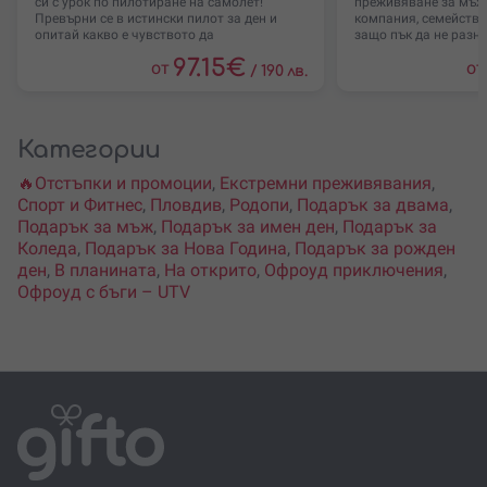
си с урок по пилотиране на самолет!
преживяване за мъж,
Превърни се в истински пилот за ден и
компания, семейство
опитай какво е чувството да
защо пък да не разн
97.15
€
от
от
/
190 лв.
Категории
🔥Отстъпки и промоции
,
Екстремни преживявания
,
Спорт и Фитнес
,
Пловдив
,
Родопи
,
Подарък за двама
,
Подарък за мъж
,
Подарък за имен ден
,
Подарък за
Коледа
,
Подарък за Нова Година
,
Подарък за рожден
ден
,
В планината
,
На открито
,
Офроуд приключения
,
Офроуд с бъги – UTV