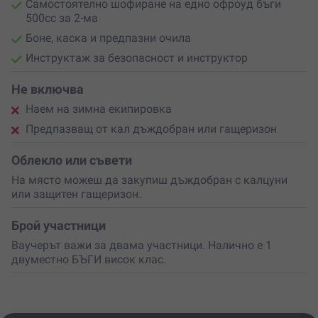
Самостоятелно шофиране на едно офроуд бъги
500сс за 2-ма
Боне, каска и предпазни очила
Инструктаж за безопасност и инструктор
Не включва
Наем на зимна екипировка
Предпазващ от кал дъждобран или гащеризон
Облекло или съвети
На място можеш да закупиш дъждобран с калцуни
или защитен гащеризон.
Брой участници
Ваучерът важи за двама участници. Налично е 1
двуместно БЪГИ висок клас.