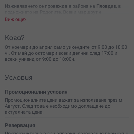
Изживяването се провежда в района на
Пловдив
, в
подножието на Родопите. Всеки маршрут е
внимателно подбран, за да ти разкрие красотата на
Виж още
природата и да ти даде истинско усещане за
приключение. Придружава те опитен водач, който
познава терена отлично и ще ти покаже как да се
Кога?
справиш с всяко предизвикателство. Ще получиш
От ноември до април само уикендите, от 9:00 до 18:00
каска, боне и очила –
всичко необходимо
, за да се
ч.. От май до октомври всеки делник след 17:00 и
чувстваш защитен и уверен.
всеки уикенд от 9:00 до 18:00ч.
Избери продължителност според настроението:
1 час
– перфектен за новаци, които искат да усетят
вкуса на офроуда;
Условия
2 часа
– златната среда с повече маршрути, повече
гледки!
Промоционални условия
Природата има много лица
– време е да откриеш
Промоционалните цени важат за използване през м.
нейното
най-диво и вълнуващо изражение.
Август. След това е необходимо доплащане до
Независимо дали си с половинката, с най-добрия си
актуалната цена.
приятел или просто искаш да си подариш нещо
различно, това офроуд приключение гарантира
Резервация
спомени, които ще разказваш дълго.
Препоръчително е да направиш резервация възможно