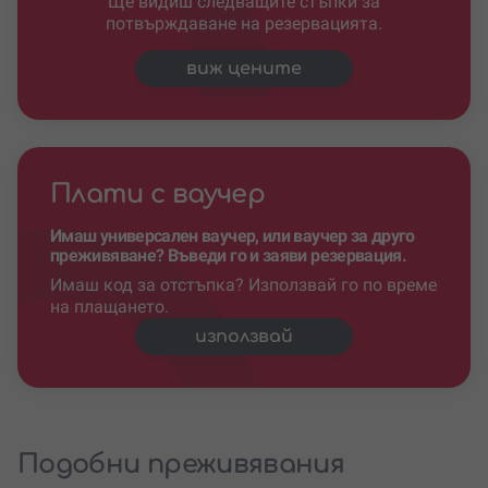
Ще видиш следващите стъпки за
потвърждаване на резервацията.
виж цените
Плати с ваучер
Имаш универсален ваучер, или ваучер за друго
преживяване? Въведи го и заяви резервация.
Имаш код за отстъпка? Използвай го по време
на плащането.
използвай
Подобни преживявания