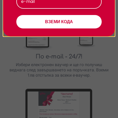
Персонализиране
ВЗЕМИ КОДА
По e-mail
- 24/7!
Избери електронен ваучер и ще го получиш
веднага след завършването на поръчката. Вземи
1лв отстъпка за всеки е-ваучер.