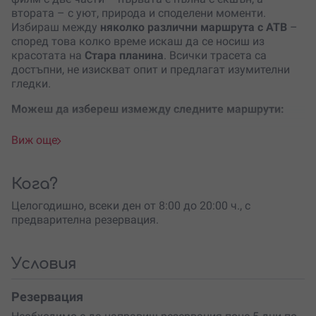
втората – с уют, природа и споделени моменти.
Избираш между
няколко различни маршрута с АТВ
–
според това колко време искаш да се носиш из
красотата на
Стара планина
. Всички трасета са
достъпни, не изискват опит и предлагат изумителни
гледки.
Можеш да избереш измежду следните маршрути:
Панорамен тур около Етрополския язовир – лек и
Виж още
живописен (1 час, 20 км)
Разходка до водопад и манастир – подходящ за
романтични двойки (1 час, 20 км)
Кога?
По-дълъг преход до античното селище „Св. Атанас“
– за търсачи на скрити истории (2 часа, 35 км)
Целогодишно, всеки ден от 8:00 до 20:00 ч., с
С АТВ до хижата (3 часа).
предварителна резервация.
Всички трасета са с
леко до умерено ниво на
трудност
, с подготвени инструктори, сигурна
Условия
екипировка и нови АТВ-та – идеални и за напълно
начинаещи.
Резервация
След приключението с АТВ те очаква джип трансфер