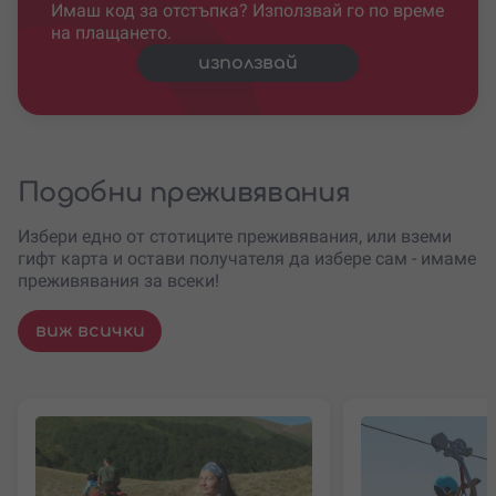
Имаш код за отстъпка? Използвай го по време
на плащането.
използвай
Подобни преживявания
Избери едно от стотиците преживявания, или вземи
гифт карта и остави получателя да избере сам - имаме
преживявания за всеки!
виж всички