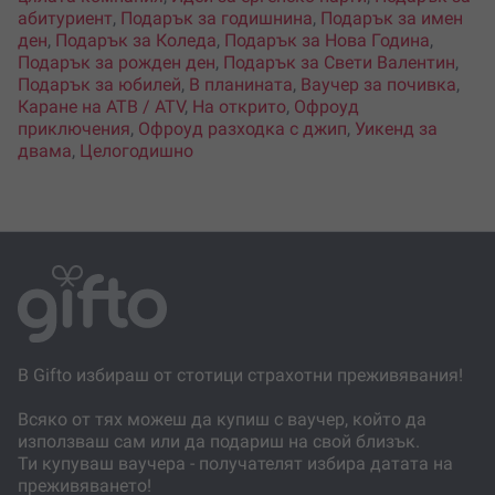
абитуриент
,
Подарък за годишнина
,
Подарък за имен
ден
,
Подарък за Коледа
,
Подарък за Нова Година
,
Подарък за рожден ден
,
Подарък за Свети Валентин
,
Подарък за юбилей
,
В планината
,
Ваучер за почивка
,
Каране на АТВ / ATV
,
На открито
,
Офроуд
приключения
,
Офроуд разходка с джип
,
Уикенд за
двама
,
Целогодишно
В Gifto избираш от стотици страхотни преживявания!
Всяко от тях можеш да купиш с ваучер, който да
използваш сам или да подариш на свой близък.
Ти купуваш ваучера - получателят избира датата на
преживяването!