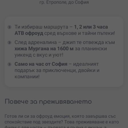
гр. Етрополе, до София
Ти избираш маршрута –
1, 2 или 3 часа
АТВ офроуд
сред върхове и тайни пътеки!
След адреналина – джип те отвежда към
хижа Мургана на 1600 м
за планински
уикенд с вкус и уют!
Само на час от София
– идеалният
подарък за приключенци, двойки и
компании!
Повече за преживяването
Готов ли си за офроуд емоция, която завършва със
спокойствие под звездите? Това преживяване е като
филм с две части – първата е пълна с екшън, а