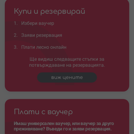
Купи и резервирай
1.
Избери ваучер
2.
Заяви резервация
3.
Плати лесно онлайн
Ще видиш следващите стъпки за
потвърждаване на резервацията.
виж цените
Плати с ваучер
Имаш универсален ваучер, или ваучер за друго
преживяване? Въведи го и заяви резервация.