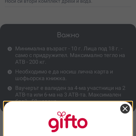
Носи си втори комплект дрехи и вода.
Важно
Минимална възраст - 10 г. Лица под 18 г. -
само с придружител. Максимално тегло на
АТВ - 200 кг.
Необходимо е да носиш лична карта и
шофьорска книжка.
Ваучерът е валиден за 4-ма участници на 2
АТВ-та или 6-ма на 3 АТВ-та. Максимален
брой - 50 човека.
Повече информация