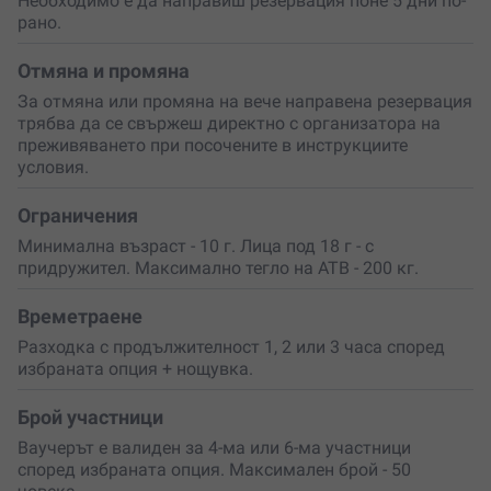
Необходимо е да направиш резервация поне 5 дни по-
до
хижа Мургана
, сгушена на 1600 м височина, или
рано.
уютна къща за гости с басейн. По пътя ще минеш през
самото било на планината – гледките към
Рила,
Отмяна и промяна
Витоша и Дунавската равнина
са впечатляващи!
За отмяна или промяна на вече направена резервация
Планината ще те прегърне с тишината си, а сутринта
трябва да се свържеш директно с организатора на
ще те събуди с най-чистия въздух. След това отново с
преживяването при посочените в инструкциите
джип надолу, но вече различен – зареден с емоции и
условия.
готов за още.
Ограничения
Това е
перфектният баланс
между адреналин и
Минимална възраст - 10 г. Лица под 18 г - с
релакс. Подари го на себе си, на любим човек или на
придружител. Максимално тегло на АТВ - 200 кг.
цяла компания. За рождени дни, годишнини,
тиймбилдинг или просто защото заслужаваш да
излезеш от града.
Резервирай сега
– и преживей
Времетраене
магията на планината!
Разходка с продължителност 1, 2 или 3 часа според
избраната опция + нощувка.
Брой участници
Ваучерът е валиден за 4-ма или 6-ма участници
според избраната опция. Максимален брой - 50