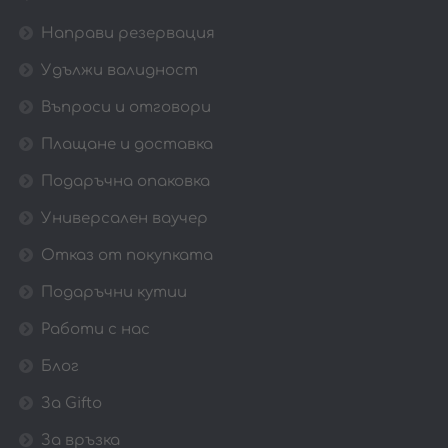
Направи резервация
Удължи валидност
Въпроси и отговори
Плащане и доставка
Подаръчна опаковка
Универсален ваучер
Отказ от покупката
Подаръчни кутии
Работи с нас
Блог
За Gifto
За връзка