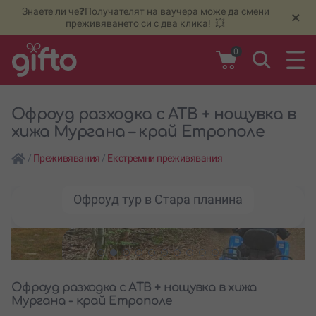
Знаете ли че❓Получателят на ваучера може да смени
🆕
Н
×
преживяването си с два клика! 💥
0
Офроуд разходка с АТВ + нощувка в
хижа Мургана – край Етрополе
/
Преживявания
/
Екстремни преживявания
Офроуд тур в Стара планина
Офроуд разходка с АТВ + нощувка в хижа
Мургана - край Етрополе