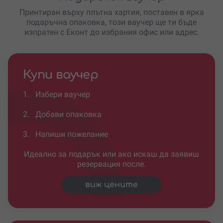
Принтиран върху плътна хартия, поставен в ярка
подаръчна опаковка, този ваучер ще ти бъде
изпратен с Еконт до избрания офис или адрес.
Купи ваучер
1.
Избери ваучер
2.
Добави опаковка
3.
Напиши пожелание
Идеално за подарък или ако искаш да заявиш
резервация после.
виж цените