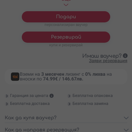
3 часа, 3 АТВ-та за 6-ма +
584.41
€
/
1143 лв.
нощувка и джип
трансфер
Подари
персонализиран ваучер
Резервирай
купи и резервирай
Имаш ваучер?
Заяви резервация
Вземи на
3 месечен
лизинг с
0% лихва
на
вноски по
74.99€ / 146.67лв.
Гаранция за цената
Безплатна опаковка
Безплатна доставка
Безплатна замяна
Как да купя ваучер?
Как да направя резервация?