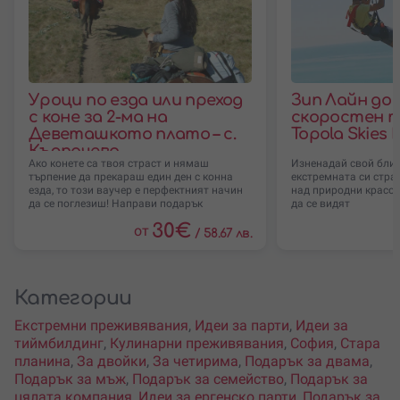
Уроци по езда или преход
Зип Лайн до 
с коне за 2-ма на
скоростен т
Деветашкото плато – с.
Topola Skies
Кърпачево
Ако конете са твоя страст и нямаш
Изненадай свой близ
търпение да прекараш един ден с конна
екстремната си страна
езда, то този ваучер е перфектният начин
над природни красот
да се поглезиш! Направи подарък
да се видят
30
€
от
/
58.67 лв.
Категории
Екстремни преживявания
,
Идеи за парти
,
Идеи за
тиймбилдинг
,
Кулинарни преживявания
,
София
,
Стара
планина
,
За двойки
,
За четирима
,
Подарък за двама
,
Подарък за мъж
,
Подарък за семейство
,
Подарък за
цялата компания
,
Идеи за ергенско парти
,
Подарък за