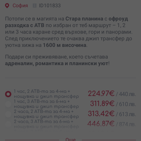
София
ID101833
Потопи се в магията на
Стара планина
с
офроуд
разходка с АТВ
по избран от теб маршрут – 1, 2
или 3 часа каране сред върхове, гори и панорами.
След приключението те очаква джип трансфер до
уютна хижа на
1600 м височина
.
Подари си преживяване, което съчетава
адреналин, романтика и планински уют
!
1 час, 2 АТВ-та за 4-ма +
224.97
€
/
440 лв.
нощувка и джип трансфер
1 час, 3 АТВ-та за 6-ма +
311.89
€
/
610 лв.
нощувка и джип трансфер
2 часа, 2 АТВ-та за 4-ма +
313.42
€
/
613 лв.
нощувка и джип трансфер
2 часа, 3 АТВ-та за 6-ма +
446.87
€
/
874 лв.
нощувка и джип трансфер
3 часа, 2 АТВ-та за 4-ма +
404.94
€
/
792 лв.
нощувка и джип трансфер
Oще