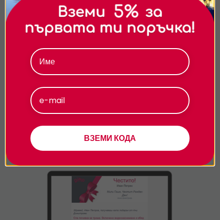
всички бисквитки, да откажете всички или да
изберете предпочитания.За повече информация
относно начина, по който обработваме вашите
данни, моля, посетете нашата страница за
поверителност.
Приемам
Персонализиране
По e-mail
- 24/7!
Избери електронен ваучер и ще го получиш
веднага след завършването на поръчката. Вземи
ВЗЕМИ КОДА
1лв отстъпка за всеки е-ваучер.