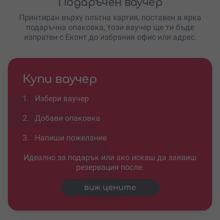
Подаръчен ваучер
Принтиран върху плътна хартия, поставен в ярка
подаръчна опаковка, този ваучер ще ти бъде
изпратен с Еконт до избрания офис или адрес.
Купи ваучер
1.
Избери ваучер
2.
Добави опаковка
3.
Напиши пожелание
Идеално за подарък или ако искаш да заявиш
резервация после.
виж цените