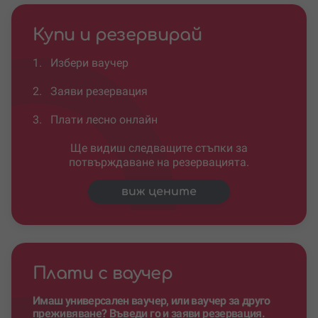
Купи и резервирай
1.
Избери ваучер
2.
Заяви резервация
3.
Плати лесно онлайн
Ще видиш следващите стъпки за
потвърждаване на резервацията.
виж цените
Плати с ваучер
Имаш универсален ваучер, или ваучер за друго
преживяване? Въведи го и заяви резервация.