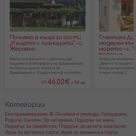
Почивка в къща за гости
Глемпинг Ди
„Къщата с лозницата“ – с.
модерен към
Жеравна
морето – с. Т
Каварна
Върни се в миналото с една или две
Искаш ли незабрави
нощувки в атмосферата на традиционния
„Дивото“ в сърцето н
български дом от епохата на
близо до кристалнит
Възраждането. Подари ваучер на любим
е твоят избор! С
човек,
46.02
€
от
/
90 лв.
Категории
Еко-преживявания ♻️
,
Почивки и уикенди
,
Пазарджик
,
Родопи
,
Смолян
,
За четирима
,
Подарък за жена
,
Подарък за семейство
,
Подарък за цялата компания
,
Идеи за ергенско парти
,
Идеи за моминско парти
,