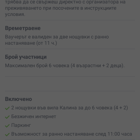
трябва да се свържеш директно с организатора на
(4 възрастни + 2 деца), което я прави чудесен избор за
преживяването при посочените в инструкциите
компактна, но комфортна компания. Районът
условия.
предлага разходки по горски пътеки, риболов,
пикници, наблюдение на птици и игри на открито –
Времетраене
всяко излизане навън се превръща в малко
приключение.
Ваучерът е валиден за две нощувки с ранно
настаняване (от 11 ч.)
Подари си
почивка в планинска вила
– сподели я със
семейството или близък човек с ваучер за
Брой участници
преживяване сред Родопите. Вместо вещ – подари
спомен. Вместо предмет – време заедно. Резервирай
Максимален брой 6 човека (4 възрастни + 2 деца).
сега и превърни уикенда в история, която ще се
разказва дълго!
Включено
2 нощувки във вила Калина за до 6 човека (4 + 2)
Безжичен интернет
Паркинг
Възможност за ранно настаняване след 11:00 часа