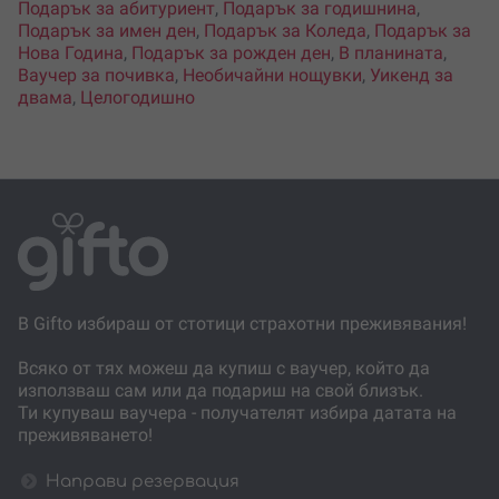
Подарък за абитуриент
,
Подарък за годишнина
,
Подарък за имен ден
,
Подарък за Коледа
,
Подарък за
Нова Година
,
Подарък за рожден ден
,
В планината
,
Ваучер за почивка
,
Необичайни нощувки
,
Уикенд за
двама
,
Целогодишно
В Gifto избираш от стотици страхотни преживявания!
Всяко от тях можеш да купиш с ваучер, който да
използваш сам или да подариш на свой близък.
Ти купуваш ваучера - получателят избира датата на
преживяването!
Направи резервация