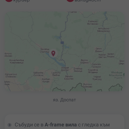
куриер
валидност
яз. Доспат
Събуди се в
A-frame вила
с гледка към