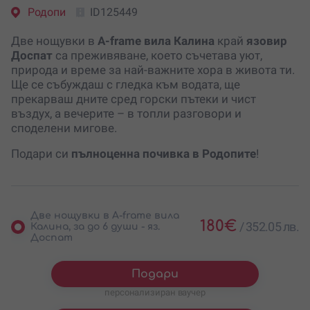
Родопи
ID125449
Две нощувки в
A-frame вила Калина
край
язовир
Доспат
са преживяване, което съчетава уют,
природа и време за най-важните хора в живота ти.
Ще се събуждаш с гледка към водата, ще
прекарваш дните сред горски пътеки и чист
въздух, а вечерите – в топли разговори и
споделени мигове.
Подари си
пълноценна почивка в Родопите
!
Две нощувки в A-frame вила
180
€
/
352.05 лв.
Калина, за до 6 души - яз.
Доспат
Подари
персонализиран ваучер