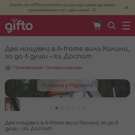
Знаете ли че❓Получателят на ваучера може да смени
🆕
Н
×
преживяването си с два клика! 💥
0
Две нощувки в A-frame вила Калина,
за до 6 души – яз. Доспат
/
Преживявания
/
Почивки и уикенди
Почивка в Родопите
Две нощувки в A-frame вила Калина, за до 6
души - яз. Доспат