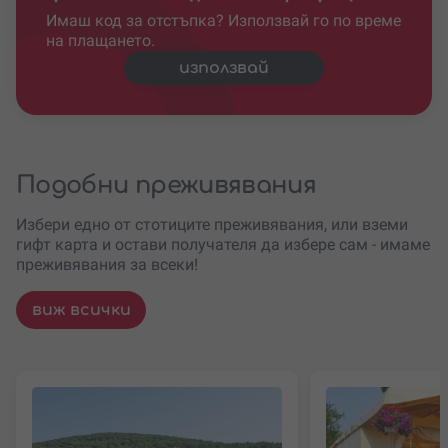
Имаш код за отстъпка? Използвай го по време
на плащането.
използвай
Подобни преживявания
Избери едно от стотиците преживявания, или вземи
гифт карта и остави получателя да избере сам - имаме
преживявания за всеки!
виж всички