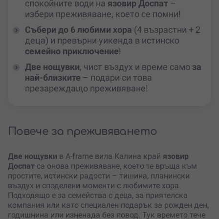
спокойните води на
язовир Доспат
–
избери преживяване, което се помни!
Събери до 6 любими хора
(4 възрастни + 2
деца) и превърни уикенда в истинско
семейно приключение
!
Две нощувки
, чист въздух и време само
за
най-близките
– подари си това
презареждащо преживяване!
Повече за преживяването
Две нощувки
в A-frame вила Калина край
язовир
Доспат
са онова преживяване, което те връща към
простите, истински радости – тишина, планински
въздух и споделени моменти с любимите хора.
Подходящо е за семейства с деца, за приятелска
компания или като специален подарък за рожден ден,
годишнина или изненада без повод. Тук времето тече