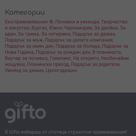
Категории
Еко-преживявания ♻️
,
Почивки и уикенди
,
Творчество
и изкуство
,
Бургас
,
Южно Черноморие
,
За двойки
,
За
един
,
За трима
,
За четирима
,
Подарък за двама
,
Подарък за мъж
,
Подарък за цялата компания
,
Подарък за имен ден
,
Подарък за Коледа
,
Подарък за
Нова Година
,
Подарък за рожден ден
,
В планината
,
Ваучер за почивка
,
Глемпинг
,
На открито
,
Необичайни
нощувки
,
Планински преход
,
Подарък за родители
,
Уикенд за двама
,
Целогодишно
В Gifto избираш от стотици страхотни преживявания!