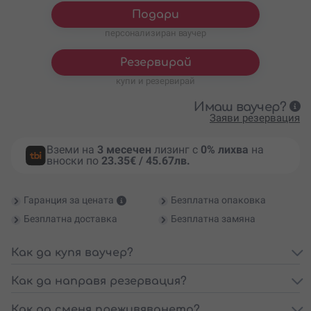
Подари
персонализиран ваучер
Резервирай
купи и резервирай
Имаш ваучер?
Заяви резервация
Вземи на
3 месечен
лизинг с
0% лихва
на
вноски по
23.35€ / 45.67лв.
Гаранция за цената
Безплатна опаковка
Безплатна доставка
Безплатна замяна
Как да купя ваучер?
Как да направя резервация?
Как да сменя преживяването?