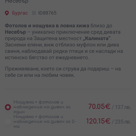
Несебър
Бургас
ID88765
Фотолов и нощувка в ловна хижа
близо до
Несебър
– уникално приключение сред дивата
природа на Защитена местност
„Калината“
.
Заснеми елени, виж отблизо муфлон или дива
свиня, наблюдавай редки птици и се наслади на
истинско бягство от ежедневието.
Преживяване, което си струва да подариш – на
себе си или на любим човек.
Нощувка + фотолов и
70.05
€
/
137 лв.
наблюдение на дивеч за
един
Нощувка + фотолов и
120.15
€
/
235 лв.
наблюдение на дивеч за 2-
ма