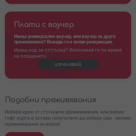
Плати с ваучер
Имаш универсален ваучер, или ваучер за друго
преживяване? Въведи го и заяви резервация.
Имаш код за отстъпка? Използвай го по време
на плащането.
използвай
Подобни преживявания
Избери едно от стотиците преживявания, или вземи
гифт карта и остави получателя да избере сам - имаме
преживявания за всеки!