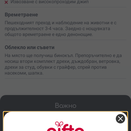
Извозване с високопроходим джип
Времетраене
Пешеходният преход и наблюдение на животни е с
продължителност 3-4 часа. Заедно с нощувката
общото времетраене е едно денонощие.
Облекло или съвети
На място ще получиш бинокъл. Препоръчително е да
носиш втори комплект дрехи, дъждобран, ветровка,
дрехи за студ, обувки с грайфер, спрей против
насекоми, шапка.
Важно
Минимална възраст - 14 г, непълнолетни
само с придружител - родител.