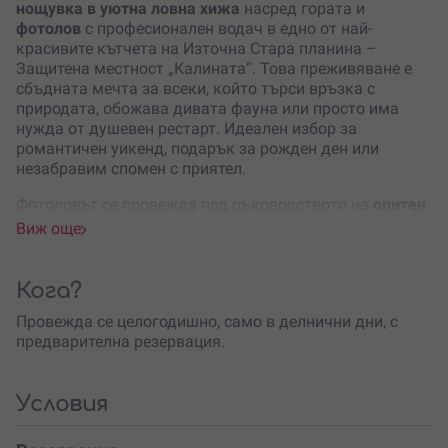
нощувка в уютна ловна хижа
насред гората и
фотолов
с професионален водач в едно от най-
красивите кътчета на Източна Стара планина –
Защитена местност „Калината“. Това преживяване е
сбъдната мечта за всеки, който търси връзка с
природата, обожава дивата фауна или просто има
нужда от душевен рестарт. Идеален избор за
романтичен уикенд, подарък за рожден ден или
незабравим спомен с приятел.
Фотоловът се провежда под ръководството на
опитен
ловен водач
, като е подходящ за един или двама
Виж още
участници. Ако групата е до четирима, тя се разделя
на две – за да може всеки да изживее приключението
си пълноценно. Ще наблюдаваш и (ако пожелаеш) ще
Кога?
снимаш благородни елени, сърни, муфлони, диви
Провежда се целогодишно, само в делнични дни, с
свине и други горски обитатели в тяхната естествена
предварителна резервация.
среда.
Маршрутът преминава през
Защитена местност
„Калината“
и местността „Огледалото“ – блато по
Условия
миграционния път
Via Pontica
, където често се срещат
редки птици. Разходката трае между 3 и 4 часа, като