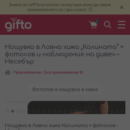
Знаете ли че❓Получателят на ваучера може да смени
🆕
Н
×
преживяването си с два клика! 💥
0
Нощувка в Ловна хижа „Калината“ +
фотолов и наблюдение на дивеч –
Несебър
/
Преживявания
/
Еко-преживявания ♻️
Фотолов и нощувка в хижа
Нощувка в Ловна хижа Калината + фотолов -