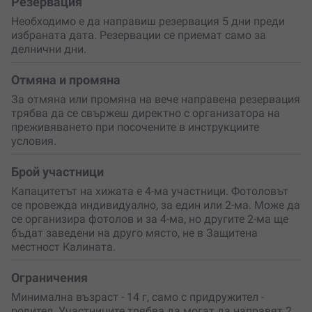
Резервация
включва посещение на закрити ловни чакала –
Необходимо е да направиш резервация 5 дни преди
перфектни за снимки и наблюдение. Ще получиш
избраната дата. Резервации се приемат само за
бинокъл, а при нужда може да бъде организиран и
делнични дни.
транспорт с високопроходим автомобил (срещу
доплащане).
Отмяна и промяна
Ловна хижа „Калината“ е новопостроена, уютна и
За отмяна или промяна на вече направена резервация
напълно оборудвана – разполага с две спални, кухня,
трябва да се свържеш директно с организатора на
трапезария, камина с локално парно и отделна сграда
преживяването при посочените в инструкциите
с барбекю. Местността е достъпна по асфалтов и
условия.
черен път, проходим за всички автомобили.
Излез от рутината, остави града зад себе си и се
Брой участници
потопи в красотата на дивата природа. Това
Капацитетът на хижата е 4-ма участници. Фотоловът
преживяване ще ти даде нови спомени, вълнуващи
се провежда индивидуално, за един или 2-ма. Може да
истории и истинско спокойствие. Поръчай ваучер за
се организира фотолов и за 4-ма, но другите 2-ма ще
себе си или като подарък за специален човек!
бъдат заведени на друго място, не в Защитена
местност Калината.
Ограничения
Минимална възраст - 14 г, само с придружител -
родител. Участниците трябва да могат да направят 2