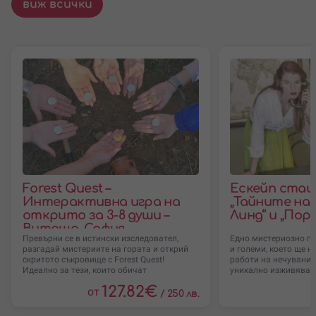
виж всички
Forest Quest –
Ескейп стаи 
Интерактивна игра на
„Тайните на
открито за 3-8 души –
Линд“ и „Пор
Витоша, София
Превърни се в истински изследовател,
Едно мистериозно п
разгадай мистериите на гората и открий
и големи, което ще н
скритото съкровище с Forest Quest!
работи на нечувани 
Идеално за тези, които обичат
уникално изживяване
127.82
€
от
/
250 лв.