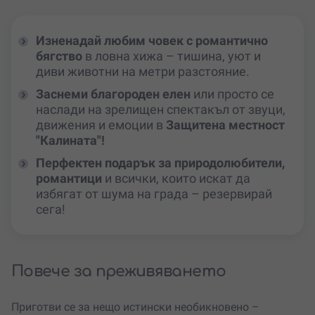
Изненадай любим човек с романтично
бягство
в ловна хижа – тишина, уют и
диви животни на метри разстояние.
Заснеми благороден елен
или просто се
наслади на зрелищен спектакъл от звуци,
движения и емоции в
Защитена местност
"Калината"!
Перфектен подарък за природолюбители,
романтици
и всички, които искат да
избягат от шума на града – резервирай
сега!
Повече за преживяването
Приготви се за нещо истински необикновено –