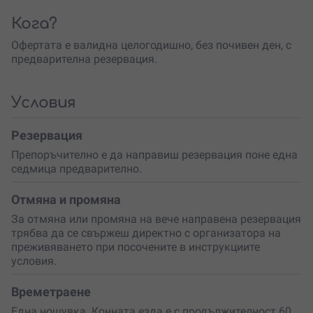
само адреналин, но и усещане за
хармония с
природата
.
Кога?
Ездата е кулминацията
на това приключение. С
Офертата е валидна целогодишно, без почивен ден, с
помощта на сертифициран инструктор ще се качиш на
предварителна резервация.
гърба на
обучен ездитен кон
, който ще те води из
красивите планински пътеки. Ще бъдеш оборудван с
токи за езда, а инструкторът ще се погрижи да се
Условия
чувстваш сигурно и комфортно. Независимо дали си
опитен или начинаещ ездач
, това преживяване ще ти
Резервация
донесе несравнимо усещане за свобода.
Препоръчително е да направиш резервация поне една
Подари си този специален момент или направи
седмица предварително.
запомнящ се подарък на някого, който обича
природата и новите емоции!
Отмяна и промяна
За отмяна или промяна на вече направена резервация
трябва да се свържеш директно с организатора на
преживяването при посочените в инструкциите
условия.
Времетраене
Една нощувка. Конната езда е с продължителност 60