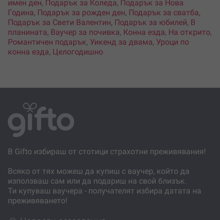
имен ден
,
Подарък за Коледа
,
Подарък за Нова
Година
,
Подарък за рожден ден
,
Подарък за сватба
,
Подарък за Свети Валентин
,
Подарък за юбилей
,
В
планината
,
Ваучер за почивка
,
Конна езда
,
На открито
,
Романтичен подарък
,
Уикенд за двама
,
Уроци по
конна езда
,
Целогодишно
В Gifto избираш от стотици страхотни преживявания!
Всяко от тях можеш да купиш с ваучер, който да
използваш сам или да подариш на свой близък.
Ти купуваш ваучера - получателят избира датата на
преживяването!