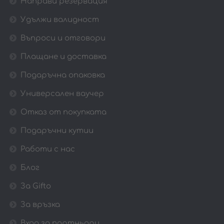
Направи резервация
Удължи валидност
Въпроси и отговори
Плащане и доставка
Подаръчна опаковка
Универсален ваучер
Отказ от покупката
Подаръчни кутии
Работи с нас
Блог
За Gifto
За връзка
Вход за партньори