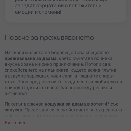
заредят сърцата ви с положителни
емоции и спомени!
Повече за преживяването
Изживей магията на Боровец с това специално
преживяване за двама
, което съчетава почивка,
вкусна храна и конно приключение. Потопи се в
спокойствието на планината, където всяка глътка
въздух те зарежда с нови сили, а гледките спират
дъха. Това предложение е създадено за любители на
природата, които търсят баланс между релакс и
активност.
Пакетът включва
нощувка за двама в хотел 4*
със
закуска
. Представи си спокойствието на сутрешното
кафе с гледка към върховете и вкусна вечеря след
ден, изпълнен с емоции. Но това не е всичко – ще
Виж още
изживееш и
магията на конната езда
, която носи не