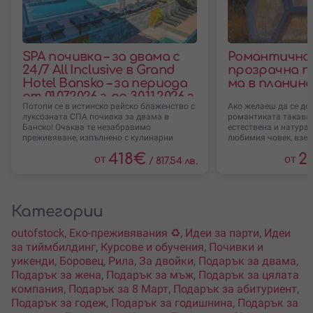
SPA почивка – за двама с
Романтична 
24/7 All Inclusive в Grand
прозрачна па
Hotel Bansko – за периода
ма в планина
от 01.07.2026 г. до 30.11.2026 г.
Потопи се в истинско райско блаженство с
Ако желаеш да се до
луксозната СПА почивка за двама в
романтиката такава, 
Банско! Очаква те незабравимо
естествена и натурал
преживяване, изпълнено с кулинарни
любимия човек, взем
изкушения
в
418
€
2
от
от
/
817.54 лв.
Категории
outofstock
,
Еко-преживявания ♻️
,
Идеи за парти
,
Идеи
за тиймбилдинг
,
Курсове и обучения
,
Почивки и
уикенди
,
Боровец
,
Рила
,
За двойки
,
Подарък за двама
,
Подарък за жена
,
Подарък за мъж
,
Подарък за цялата
компания
,
Подарък за 8 Март
,
Подарък за абитуриент
,
Подарък за годеж
,
Подарък за годишнина
,
Подарък за