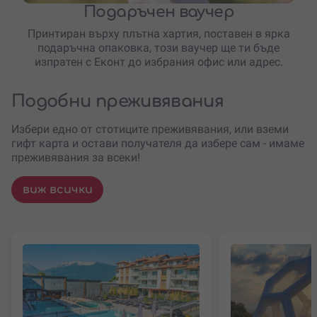
Подаръчен ваучер
Принтиран върху плътна хартия, поставен в ярка
подаръчна опаковка, този ваучер ще ти бъде
изпратен с Еконт до избрания офис или адрес.
Подобни преживявания
Избери едно от стотиците преживявания, или вземи
гифт карта и остави получателя да избере сам - имаме
преживявания за всеки!
виж всички