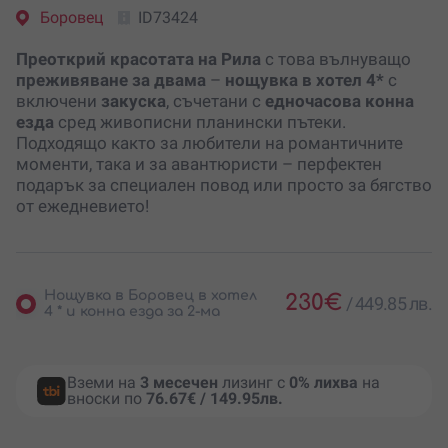
Боровец
ID73424
Преоткрий красотата на Рила
с това вълнуващо
преживяване за двама
–
нощувка в хотел 4*
с
включени
закуска
, съчетани с
едночасова конна
езда
сред живописни планински пътеки.
Подходящо както за любители на романтичните
моменти, така и за авантюристи – перфектен
подарък за специален повод или просто за бягство
от ежедневието!
Нощувка в Боровец в хотел
230
€
/
449.85 лв.
4 * и конна езда за 2-ма
Вземи на
3 месечен
лизинг с
0% лихва
на
вноски по
76.67€ / 149.95лв.