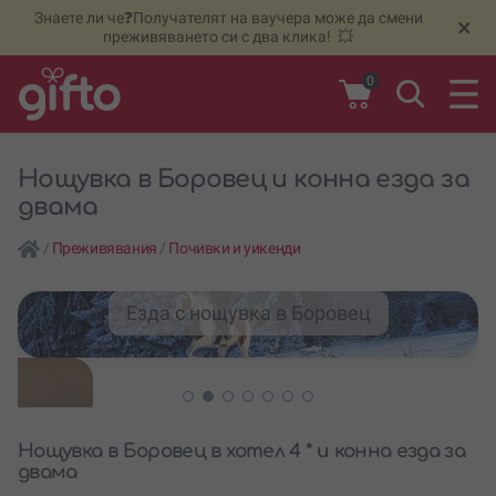
Знаете ли че❓Получателят на ваучера може да смени
🆕
Н
×
преживяването си с два клика! 💥
0
Нощувка в Боровец и конна езда за
двама
/
Преживявания
/
Почивки и уикенди
Езда с нощувка в Боровец
Нощувка в Боровец в хотел 4 * и конна езда за
двама