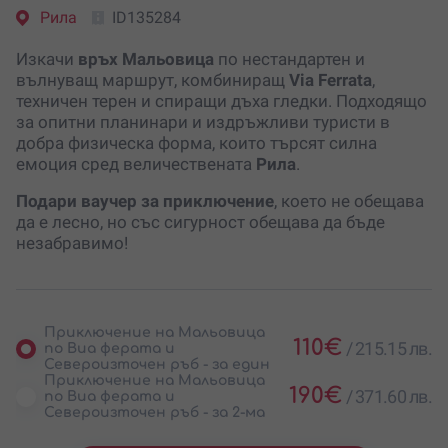
Рила
ID135284
Изкачи
връх Мальовица
по нестандартен и
вълнуващ маршрут, комбиниращ
Via Ferrata
,
техничен терен и спиращи дъха гледки. Подходящо
за опитни планинари и издръжливи туристи в
добра физическа форма, които търсят силна
емоция сред величествената
Рила
.
Подари ваучер за приключение
, което не обещава
да е лесно, но със сигурност обещава да бъде
незабравимо!
Приключение на Мальовица
110
€
/
215.15 лв.
по Виа ферата и
Североизточен ръб - за един
Приключение на Мальовица
190
€
/
371.60 лв.
по Виа ферата и
Североизточен ръб - за 2-ма