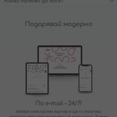
Какво трябва да нося?
Подарявай модерно
По e-mail
- 24/7!
Избери електронен ваучер и ще го получиш
веднага след завършването на поръчката. Вземи