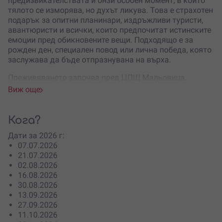
предизвикателствата и онзи особен момент, в който
тялото се изморява, но духът ликува. Това е страхотен
подарък за опитни планинари, издръжливи туристи,
авантюристи и всички, които предпочитат истинските
емоции пред обикновените вещи. Подходящо е за
рожден ден, специален повод или лична победа, която
заслужава да бъде отпразнувана на върха.
Преживяването започва пред ЦПШ Мальовица,
откъдето групата потегля към хижа Мальовица.
Виж още
Следва разпределяне на инвентара и подробен
инструктаж от професионален планински водач.
Не се
изискват умения по катерене
, но е нужна добра
Кога?
физическа форма, устойчивост и липса на страх от
Дати за 2026 г:
височини.
07.07.2026
Първото голямо предизвикателство е
Via Ferrata
21.07.2026
маршрутът на връх Куклата
– „железният път“, който
02.08.2026
превръща сутринта в чист планински заряд.
16.08.2026
Участниците преодоляват скалния отвес със
30.08.2026
специализирана екипировка: каска, седалка и
13.09.2026
осигурителни ремъци с абсорбер. Водачът осигурява
27.09.2026
безопасност, подкрепа и увереност по време на
11.10.2026