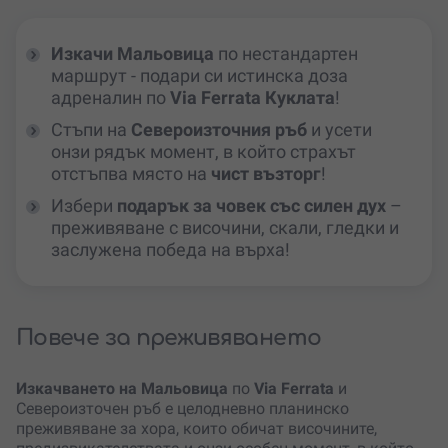
Изкачи Мальовица
по нестандартен
маршрут - подари си истинска доза
адреналин по
Via Ferrata Куклата
!
Стъпи на
Североизточния ръб
и усети
онзи рядък момент, в който страхът
отстъпва място на
чист възторг
!
Избери
подарък за човек със силен дух
–
преживяване с височини, скали, гледки и
заслужена победа на върха!
Повече за преживяването
Изкачването на
Мальовица
по
Via Ferrata
и
Североизточен ръб е целодневно планинско
преживяване за хора, които обичат височините,