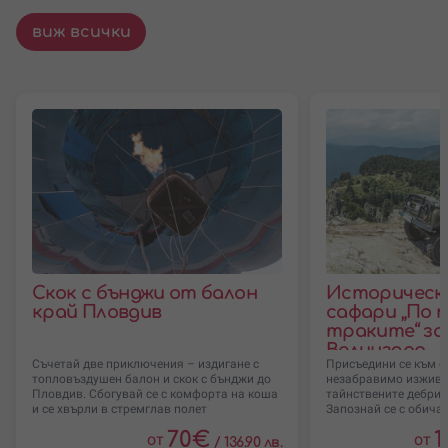
виж всички
Скок с бънджи от балон
Историческ
край Пловдив
сафари „По 
траките“ за 
Велинград
Съчетай две приключения – издигане с
Присъедини се към е
топловъздушен балон и скок с бънджи до
незабравимо изживяв
Пловдив. Сбогувай се с комфорта на коша
тайнствените дебри 
и се хвърли в стремглав полет
Запознай се с обичаи
70
€
1
от
от
/
136.90 лв.