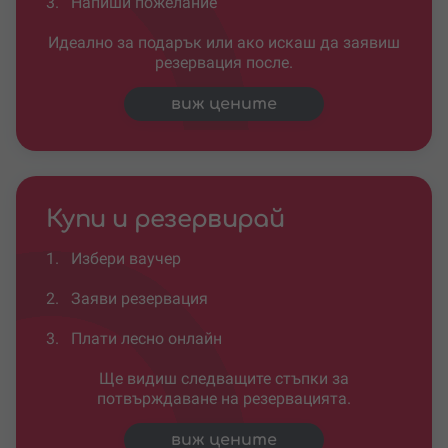
3.
Напиши пожелание
Идеално за подарък или ако искаш да заявиш
резервация после.
виж цените
Купи и резервирай
1.
Избери ваучер
2.
Заяви резервация
3.
Плати лесно онлайн
Ще видиш следващите стъпки за
потвърждаване на резервацията.
виж цените