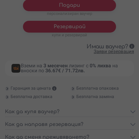
Подари
персонализиран ваучер
Резервирай
купи и резервирай
Имаш ваучер?
Заяви резервация
Вземи на
3 месечен
лизинг с
0% лихва
на
вноски по
36.67€ / 71.72лв.
Гаранция за цената
Безплатна опаковка
Безплатна доставка
Безплатна замяна
Как да купя ваучер?
Как да направя резервация?
Как да сменя преживяването?