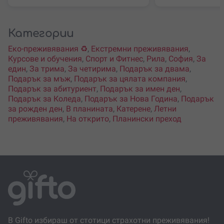
Категории
Еко-преживявания ♻️
,
Екстремни преживявания
,
Курсове и обучения
,
Спорт и Фитнес
,
Рила
,
София
,
За
един
,
За трима
,
За четирима
,
Подарък за двама
,
Подарък за мъж
,
Подарък за цялата компания
,
Подарък за абитуриент
,
Подарък за имен ден
,
Подарък за Коледа
,
Подарък за Нова Година
,
Подарък
за рожден ден
,
В планината
,
Катерене
,
Летни
преживявания
,
На открито
,
Планински преход
В Gifto избираш от стотици страхотни преживявания!