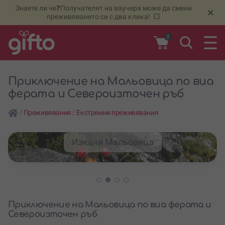
Знаете ли че❓Получателят на ваучера може да смени
🆕
Н
×
преживяването си с два клика! 💥
0
Приключение на Мальовица по виа
ферата и Североизточен ръб
/
Преживявания
/
Екстремни преживявания
Изкачи Мальовица
Приключение на Мальовица по виа ферата и
Североизточен ръб