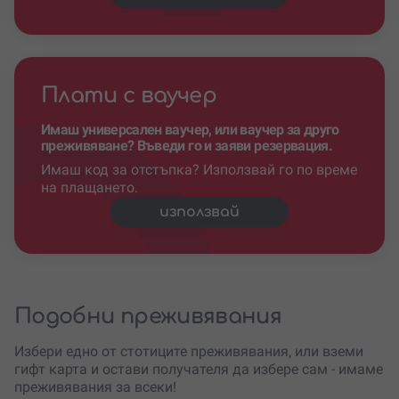
Плати с ваучер
Имаш универсален ваучер, или ваучер за друго
преживяване? Въведи го и заяви резервация.
Имаш код за отстъпка? Използвай го по време
на плащането.
използвай
Подобни преживявания
Избери едно от стотиците преживявания, или вземи
гифт карта и остави получателя да избере сам - имаме
преживявания за всеки!