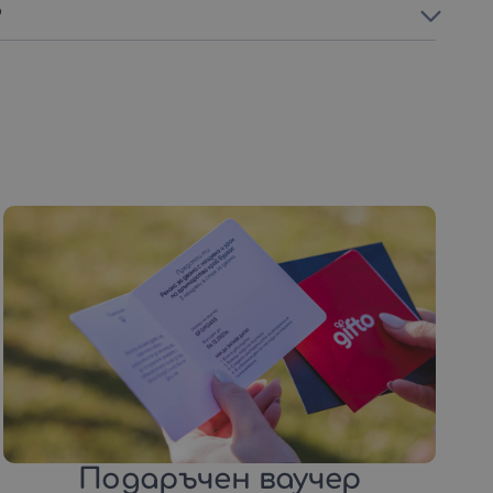
?
Подаръчен ваучер