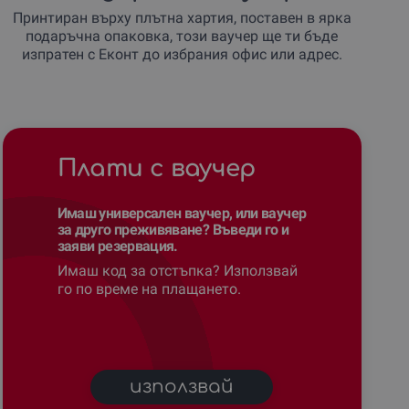
Принтиран върху плътна хартия, поставен в ярка
подаръчна опаковка, този ваучер ще ти бъде
изпратен с Еконт до избрания офис или адрес.
Плати с ваучер
Имаш универсален ваучер, или ваучер
за друго преживяване? Въведи го и
заяви резервация.
Имаш код за отстъпка? Използвай
го по време на плащането.
използвай