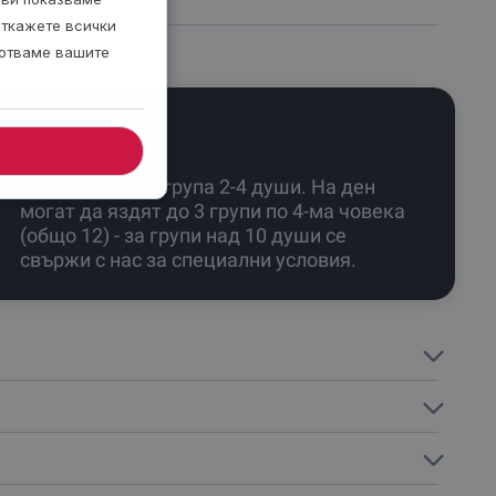
откажете всички
ботваме вашите
Провежда се в група 2-4 души. На ден
могат да яздят до 3 групи по 4-ма човека
(общо 12) - за групи над 10 души се
свържи с нас за специални условия.