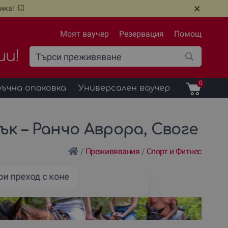
×
ика! 💥
Моят ваучер
Резервация
Помощ
ии!
0
ъчна опаковка
Универсален ваучер
ък – Ранчо Аврора, Своге
/
Преживявания
/
Спорт и Фитнес
и преход с коне