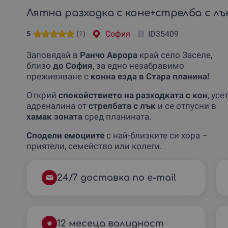
Лятна разходка с коне+стрелба с лък 
София
ID35409
5
(1)
Заповядай в
Ранчо Аврора
край село Заселе,
близо
до София
, за едно незабравимо
преживяване с
конна езда в Стара планина!
Открий
спокойствието на разходката с кон
, усе
адреналина от
стрелбата с лък
и се отпусни в
хамак зоната
сред планината.
Сподели емоциите
с най-близките си хора –
приятели, семейство или колеги.
24/7 доставка по e-mail
12 месеца валидност