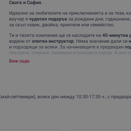
Своге и София
.
Идеално за любителите на приключенията и за тези, ко
ваучер е
чудесен подарък
за рождени дни, годишнини, 
за скъп човек, двойка, приятели или семейство.
Ти и твоята компания ще се насладите на
45-минутна 
водени от
опитен инструктор
. Няма значение дали си
н
и подходящи за всеки. За начинаещите е предвиден
по
тръгване, спиране, завиване и разходка ходом. А ако с
Виж още
Ездата се провежда в прекрасна планинска местност 
Заселе, на 15 минути след Своге или на 50 км от Софи
достигнеш с коня си до
впечатляващи гледки
над дефи
След като се завърнете в ранчото, дай воля на своята
рефлексен лък.
И накрая перфектният завършек на п
(май-септември), всеки ден между 10:30-17:30 ч., с предва
пълноценен релакс сред природата!
Можеш да организираш и оригинален
тиймбилдинг, м
капацитетът на ранчото е до 12 човека на ден (3 езди п
Не пропускай тази възможност за
уникално преживяв
изпълнен с приключения, емоции и спокойствие, които