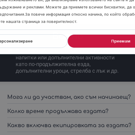
ъдържание и реклами. Можете да приемете всички бисквитки, да 
едпочитания.За повече информация относно начина, по който обра
ете нашата страница за поверителност.
Важно
ерсонализиране
Приемам
По желание на място може да се поръчат
напитки или допълнителни активности
като по-продължителна езда,
допълнителни уроци, стрелба с лък и др.
Мога ли да участвам, ако съм начинаещ?
Колко време продължава ездата?
Какво включва екипировката за ездата?