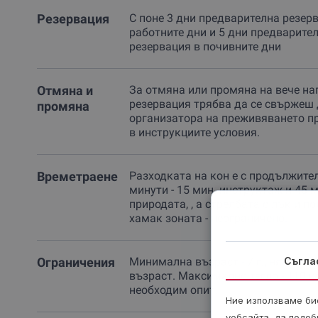
Резервация
С поне 3 дни предварителна резер
работните дни и 5 дни предварите
резервация в почивните дни
Отмяна и
За отмяна или промяна на вече на
резервация трябва да се свържеш 
промяна
организатора на преживяването п
в инструкциите условия.
Времетраене
Разходката на кон е с продължите
минути - 15 мин. инструктаж и 45 м
природата, , а стрелбата с лък и п
хамак зоната - неограничено.
Ограничения
Минимална възраст - 7 г., няма м
Съгла
възраст. Максимално тегло - 110 кг
необходим опит.
Ние използваме бис
уебсайта, да подоб