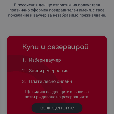
В посочения ден ще изпратим на получателя
празнично оформен поздравителен имейл, с твое
пожелание и ваучер за незабравимо преживяване.
Купи и резервирай
1.
Избери ваучер
2.
Заяви резервация
3.
Плати лесно онлайн
Ще видиш следващите стъпки за
потвърждаване на резервацията.
виж цените