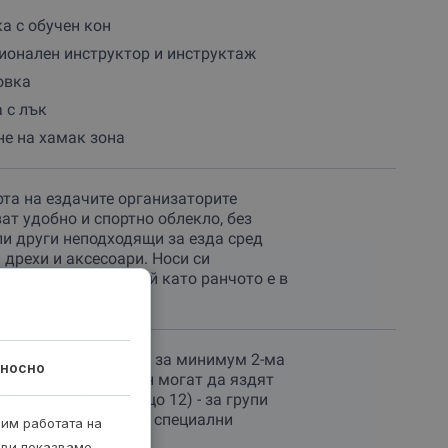
а с обучен кон
ионален инструктор и инструктаж
овка
 с лък
е на хамак зона
та на ездачите организаторите
ат удобно и спортно облекло, без
ли други неподходящи за езда сред
 дрехи и аксесоари. Носи си
лно топли дрехи, тъй като ранчото е в
.
а с кон се провежда за минимум 2-ма
носно
м 4-ма души. На ден могат да яздят
 по 4-ма човека (общо 12) - за групи
и се свържи с нас за специални
рим работата на
 ви показваме