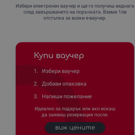
Избери електронен ваучер и ще го получиш веднага
след завършването на поръчката. Вземи 1лв
отстъпка за всеки е-ваучер.
Купи ваучер
1.
Избери ваучер
2.
Добави опаковка
3.
Напиши пожелание
Идеално за подарък или ако искаш
да заявиш резервация после.
виж цените