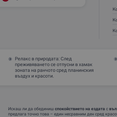
К
К
К
Релакс в природата: След
преживяването се отпусни в хамак
зоната на ранчото сред планинския
въздух и красоти.
Искаш ли да обединиш
спокойствието на ездата
с
въл
предлага точно това – един несравним ден сред красо