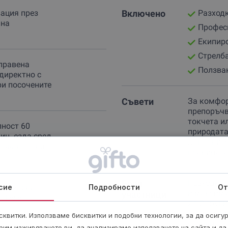
вация през
Включено
Разходк
лна
Профес
Екипир
Стрелба
правена
Ползван
директно с
ри посочените
Съвети
За комфор
препоръчв
токчета и
лност 60
природата
ин. езда сред
допълните
олзването на
планината
Брой
Разходкат
аксимална
сие
Подробности
От
и максиму
участници
. Не е
до 3 групи
над 8 душ
квитки. Използваме бисквитки и подобни технологии, за да осигу
условия.
рим изживяването ви, да анализираме използването на сайта и да