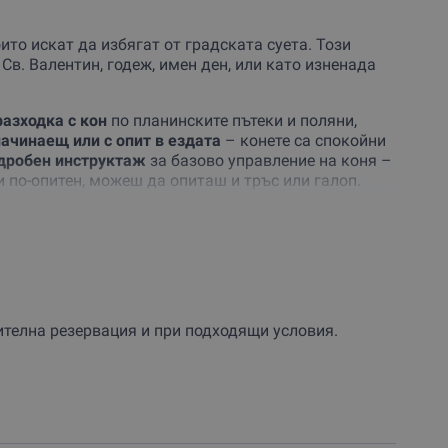
ито искат да избягат от градската суета. Този
Св. Валентин, годеж, имен ден, или като изненада
разходка с кон
по планинските пътеки и поляни,
ачинаещ или с опит в ездата
– конете са спокойни
дробен инструктаж
за базово управление на коня –
и по-опитен, можеш да опиташ и тръс или галоп.
над известната
Иван Вазова еко пътека
край с.
я – по горски пътеки и сред планински поляни. Ще
лето на река Искър и върхове като Була.
 точност с 15 минути
стрелба с български
реживяването – използвай
хамак зоната
за
рителна резервация и при подходящи условия.
оминско/ергенско парти или рожден ден
, тъй като
о 4-ма).
ане
! Запази своя ваучер сега и се подготви за ден,
 ти и твоите близки ще помните дълго време!