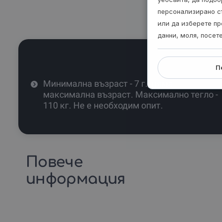
персонализирано с
или да изберете пр
данни, моля, посет
П
Минимална възраст - 7 г., няма
максимална възраст. Максимално тегло -
110 кг. Не е необходим опит.
Повече
информация