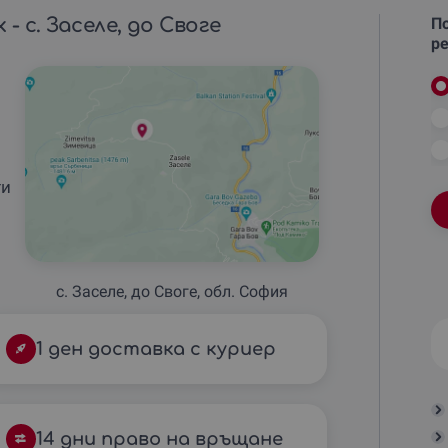
- с. Заселе, до Своге
По
ре
ти
с. Заселе, до Своге, обл. София
1 ден доставка с куриер
14 дни право на връщане