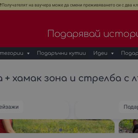
е❓Получателят на ваучера може да смени преживяването си с два кл
Подарявай истор
тегории
Подаръчни кутии
Идеи
Подар
а + хамак зона и стрелба с л
пейзажи
Подар