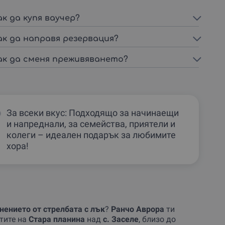
ак да купя ваучер?
ак да направя резервация?
ак да сменя преживяването?
За всеки вкус: Подходящо за начинаещи
и напреднали, за семейства, приятели и
колеги – идеален подарък за любимите
хора!
нението от стрелбата с лък
?
Ранчо Аврора
ти
тите на
Стара планина
над
с. Заселе
, близо до