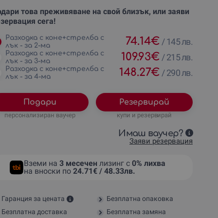
дари това преживяване на свой близък, или заяви
зервация сега!
Разходка с коне+стрелба с
74.14
€
/
145 лв.
лък - за 2-ма
Разходка с коне+стрелба с
109.93
€
/
215 лв.
лък - за 3-ма
Разходка с коне+стрелба с
148.27
€
/
290 лв.
лък - за 4-ма
Подари
Резервирай
персонализиран ваучер
купи и резервирай
Имаш ваучер?
Заяви резервация
Вземи на
3 месечен
лизинг с
0% лихва
на вноски по
24.71€ / 48.33лв.
Гаранция за цената
Безплатна опаковка
Безплатна доставка
Безплатна замяна