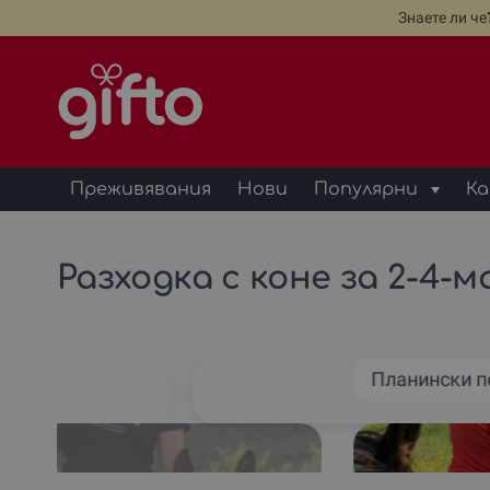
Знаете ли ч
Преживявания
Нови
Популярни
Ка
Разходка с коне за 2-4-м
о
Планински 