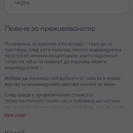
черти.
Повече за преживяването
По-уверена, по-красива и по-млада – така ще се
чувстваш, след като получиш своята индивидуална
палитра от нюанси на цветовете, които подхождат
точно на теб и ти помагат да изразиш своята
индивидуалност.
Избери да покажеш най-доброто от себе си и вземи
ваучер за индивидуален цветови анализ за жени.
След среща с професионален стилист с
продължителност около час и половина ще научиш
как и какви нюанси дрехи да подбираш, как да носиш
тези, които вече имаш, за да изглеждаш максимално
Виж още
добре. Ще знаеш как бързо и лесно да съчетаваш
отделните елементи в изискан тоалет, който ти отива
и подчертава добрите ти черти. Спести време и пари,