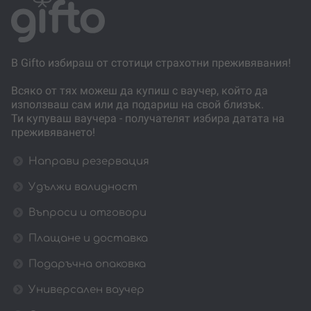
В Gifto избираш от стотици страхотни преживявания!
Всяко от тях можеш да купиш с ваучер, който да
използваш сам или да подариш на свой близък.
Ти купуваш ваучера - получателят избира датата на
преживяването!
Направи резервация
Удължи валидност
Въпроси и отговори
Плащане и доставка
Подаръчна опаковка
Универсален ваучер