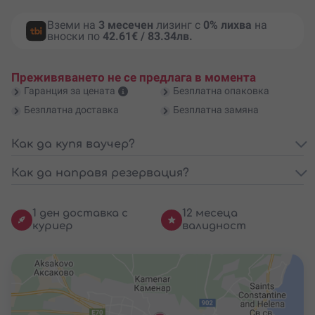
Вземи на
3 месечен
лизинг с
0% лихва
на
вноски по
42.61€ / 83.34лв.
Преживяването не се предлага в момента
Гаранция за цената
Безплатна опаковка
Безплатна доставка
Безплатна замяна
Как да купя ваучер?
Как да направя резервация?
1 ден доставка с
12 месеца
куриер
валидност