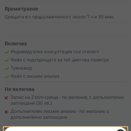
Времетраене
Срещата е с продължителност около 1 ч и 30 мин.
Включва
Индивидуална консултация със стилист
Файл с подходящата за теб цветова палитра
Тренажор
Файл с писмен анализ
Не включва
Запис на Zoom-среща - по желание, с допълнително
заплащане (30 лв.)
Допълнителен писмен анализ - по желание, с
допълнително заплащане
Брой участници