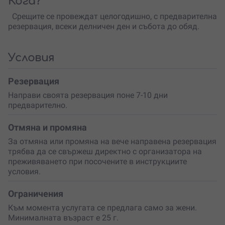
Кога?
като се научиш да пазаруваш разумно вместо да
трупаш в гардероба си дрехи, които така и никога не
Срещите се провеждат целогодишно, с предварителна
обличаш.
резервация, всеки делничен ден и събота до обяд.
След консултацията получаваш файл с писмен анализ
как да съчетаваш лесно и хармонично цветовете от
Условия
своята лична палитра, идеи как да надградиш
гардероба си с нови цветове от палитрата, насоки за
Резервация
избор на цветове за грим и боя за коса, както и на
подходящи аксесоари и бижута.
Направи своята резервация поне 7-10 дни
предварително.
Срещите протичат на живо – ако си от Варна, или
онлайн по вайбър или месинджър, ако не си. Има
Отмяна и промяна
възможност и за Zoom среща и изпращане на запис от
За отмяна или промяна на вече направена резервация
нея срещу допълнително заплащане от 30 лв.
трябва да се свържеш директно с организатора на
преживяването при посочените в инструкциите
условия.
Ограничения
Към момента услугата се предлага само за жени.
Минималната възраст е 25 г.