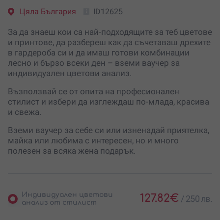
Цяла България
ID12625
За да знаеш кои са най-подходящите за теб цветове
и принтове, да разбереш как да съчетаваш дрехите
в гардероба си и да имаш готови комбинации
лесно и бързо всеки ден – вземи ваучер за
индивидуален цветови анализ.
Възползвай се от опита на професионален
стилист и избери да изглеждаш по-млада, красива
и свежа.
Вземи ваучер за себе си или изненадай приятелка,
майка или любима с интересен, но и много
полезен за всяка жена подарък.
Индивидуален цветови
127.82
€
/
250 лв.
анализ от стилист