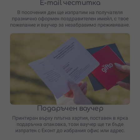
E-mail честитка
В посочения ден ще изпратим на получателя
празнично оформен поздравителен имейл, с твое
пожелание и ваучер за незабравимо преживяване.
Подаръчен ваучер
Принтиран върху плътна хартия, поставен в ярка
подаръчна опаковка, този ваучер ще ти бъде
изпратен с Еконт до избрания офис или адрес.