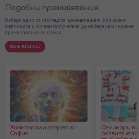
Подобни преживявания
Избери едно от стотиците преживявания, или вземи
гифт карта и остави получателя да избере сам - имаме
преживявания за всеки!
виж всички
Хипноза или регресия –
Семинари по
София
развитие за