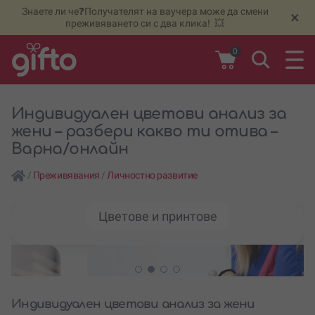
Знаете ли че❓Получателят на ваучера може да смени
🆕
Н
×
преживяването си с два клика! 💥
0
Индивидуален цветови анализ за
жени – разбери какво ти отива –
Варна/онлайн
/
Преживявания
/
Личностно развитие
Цветове и принтове
Индивидуален цветови анализ за жени