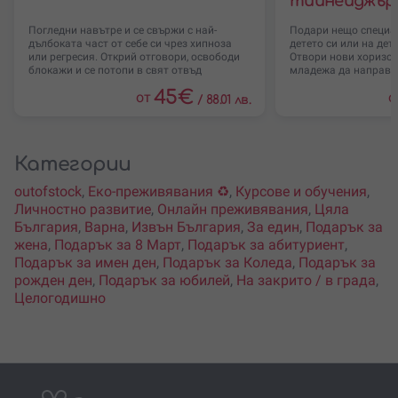
тийнейджъри
Погледни навътре и се свържи с най-
Подари нещо специа
дълбоката част от себе си чрез хипноза
детето си или на дет
или регресия. Открий отговори, освободи
Отвори нови хоризон
блокажи и се потопи в свят отвъд
младежа да направи
45
€
от
о
/
88.01 лв.
Категории
outofstock
,
Еко-преживявания ♻️
,
Курсове и обучения
,
Личностно развитие
,
Онлайн преживявания
,
Цяла
България
,
Варна
,
Извън България
,
За един
,
Подарък за
жена
,
Подарък за 8 Март
,
Подарък за абитуриент
,
Подарък за имен ден
,
Подарък за Коледа
,
Подарък за
рожден ден
,
Подарък за юбилей
,
На закрито / в града
,
Целогодишно