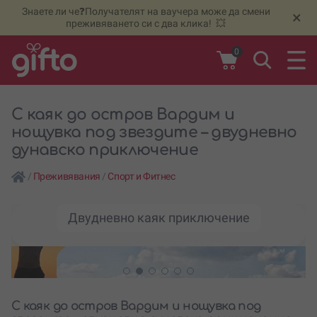
Знаете ли че❓Получателят на ваучера може да смени
🆕
Н
×
преживяването си с два клика! 💥
0
С каяк до остров Вардим и
нощувка под звездите – двудневно
дунавско приключение
/
Преживявания
/
Спорт и Фитнес
Двудневно каяк приключение
С каяк до остров Вардим и нощувка под