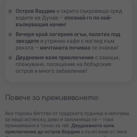
Остров Вардим
е скрито съкровище сред
водите на Дунав –
опознай го по най-
вълнуващия начин
!
Вечеря край лагерния огън, палатка под
звездите
и утринно кафе с изглед към
реката –
мечтаната почивка
те очаква!
Двудневно каяк приключение
с хамаци,
плажуване, посещение на бобърския
остров и много забавление!
Повече за преживяването
Ако търсиш бягство от градската лудница и мечтаеш
за нещо истинско, диво и запомнящо се – това
преживяване е точно за теб.
Двудневното каяк
приключение до остров Вардим
е съчетание от лека