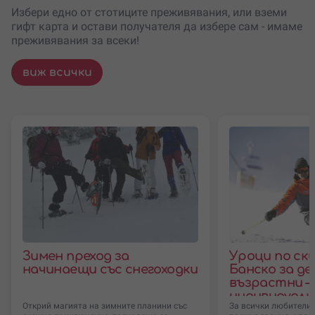
Избери едно от стотиците преживявания, или вземи
гифт карта и остави получателя да избере сам - имаме
преживявания за всеки!
виж всички
Зимен преход за
Уроци по ски
начинаещи със снегоходки
Банско за де
възрастни – 
индивидуалн
Открий магията на зимните планини със
За всички любители 