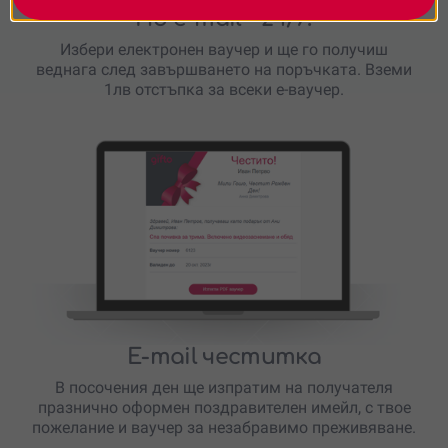
По e-mail
- 24/7!
Избери електронен ваучер и ще го получиш
веднага след завършването на поръчката. Вземи
1лв отстъпка за всеки е-ваучер.
E-mail честитка
В посочения ден ще изпратим на получателя
празнично оформен поздравителен имейл, с твое
пожелание и ваучер за незабравимо преживяване.