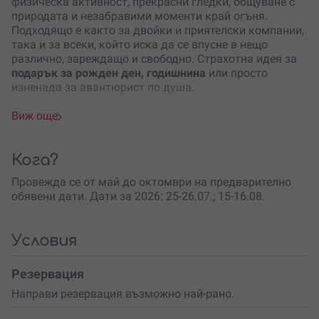
физическа активност, прекрасни гледки, общуване с
природата и незабравими моменти край огъня.
Подходящо е както за двойки и приятелски компании,
така и за всеки, който иска да се впусне в нещо
различно, зареждащо и свободно. Страхотна идея за
подарък за рожден ден, годишнина
или просто
изненада за авантюрист по душа.
Приключението започва от лодкостоянката в
село
Виж още
Вардим
, където в 10:00 ч. се събира групата. След
кратък инструктаж и разпределение в екипажи,
поемате срещу течението на
Дунав
– не се плаши,
Кога?
гребането е леко и приятно. След около час
Провежда се от май до октомври на предварително
акостирате на носа на остров Вардим и започва
обявени дати. Дати за 2026: 25-26.07.; 15-16.08.
истинската магия: хамаци, плуване, събиране на
дърва, игри и лагерен огън. Всеки носи своята вечеря,
а атмосферата край огъня е като извадена от филм.
Условия
След
романтичната нощ под звездите
и заслужена
почивка в палатките, следва бавно утро с чай, кафе и
Резервация
лека закуска. Събирате багажа и поемате по
Направи резервация възможно най-рано.
течението, носени от водите на Дунав. Правите
плаж
на пясъчна коса
с кристална вода, после кратка