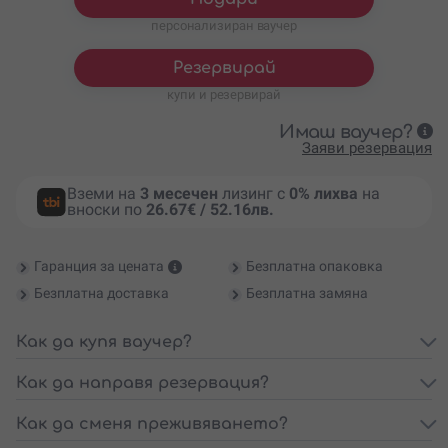
персонализиран ваучер
Резервирай
купи и резервирай
Имаш ваучер?
Заяви резервация
Вземи на
3 месечен
лизинг с
0% лихва
на
вноски по
26.67€ / 52.16лв.
Гаранция за цената
Безплатна опаковка
Безплатна доставка
Безплатна замяна
Как да купя ваучер?
Как да направя резервация?
Как да сменя преживяването?