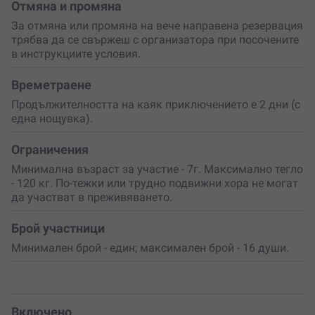
спирка на бобърския остров – перфектен за
Отмяна и промяна
фотосесии и съзерцание. Продължавате през канал,
За отмяна или промяна на вече направена резервация
който разделя острова на Голям и Малък Вардим, и се
трябва да се свържеш с организатора при посочените
връщате там, откъдето сте тръгнали.
в инструкциите условия.
Умората след всичко това е от онези сладки,
Времетраене
зареждащи и носещи усмивка до уши. Спомените
остават, а усещането за свобода и близост до
Продължителността на каяк приключението е 2 дни (с
природата ще те накарат да искаш още.
една нощувка).
Резервирай това преживяване още сега
– за себе си
Ограничения
или като незабравим подарък за някого, когото
обичаш. Това не е просто пътуване, а дунавска
Минимална възраст за участие - 7г. Максимално тегло
приказка с каяк и палатка, която заслужаваш!
- 120 кг. По-тежки или трудно подвижни хора не могат
да участват в преживяването.
Брой участници
Минимален брой - един; максимален брой - 16 души.
Включено