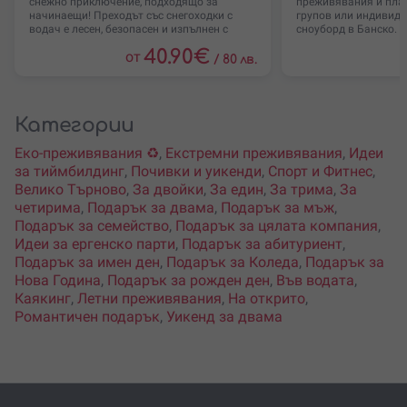
снежно приключение, подходящо за
преживявания и план
начинаещи! Преходът със снегоходки с
групов или индивиду
водач е лесен, безопасен и изпълнен с
сноуборд в Банско. С
40.90
€
от
/
80 лв.
Категории
Еко-преживявания ♻️
,
Екстремни преживявания
,
Идеи
за тиймбилдинг
,
Почивки и уикенди
,
Спорт и Фитнес
,
Велико Търново
,
За двойки
,
За един
,
За трима
,
За
четирима
,
Подарък за двама
,
Подарък за мъж
,
Подарък за семейство
,
Подарък за цялата компания
,
Идеи за ергенско парти
,
Подарък за абитуриент
,
Подарък за имен ден
,
Подарък за Коледа
,
Подарък за
Нова Година
,
Подарък за рожден ден
,
Във водата
,
Каякинг
,
Летни преживявания
,
На открито
,
Романтичен подарък
,
Уикенд за двама