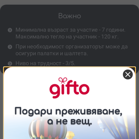
Важно
Минимална възраст за участие - 7 години.
Максимално тегло на участник - 120 кг.
При необходимост организаторът може да
осигури палатки и шалтета.
Ниво на трудност - 3/5.
Повече информация
Нужен ли е предварителен опит?
Какви са ограниченията за участие?
Съгласие
Подробности
Относно
Какво трябва да си нося?
Ние използваме бисквитки. Използваме