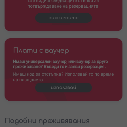
Ще видиш следващите стъпки за
потвърждаване на резервацията.
виж цените
Плати с ваучер
Имаш универсален ваучер, или ваучер за друго
преживяване? Въведи го и заяви резервация.
Имаш код за отстъпка? Използвай го по време
на плащането.
използвай
Подобни преживявания