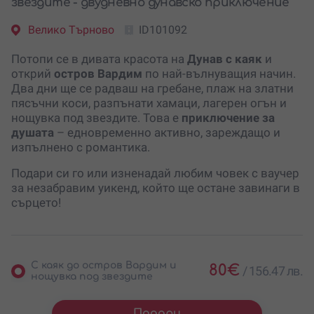
звездите - двудневно дунавско приключение
Велико Търново
ID101092
Потопи се в дивата красота на
Дунав с каяк
и
открий
остров Вардим
по най-вълнуващия начин.
Два дни ще се радваш на гребане, плаж на златни
пясъчни коси, разпънати хамаци, лагерен огън и
нощувка под звездите. Това е
приключение за
душата
– едновременно активно, зареждащо и
изпълнено с романтика.
Подари си го или изненадай любим човек с ваучер
за незабравим уикенд, който ще остане завинаги в
сърцето!
С каяк до остров Вардим и
80
€
/
156.47 лв.
нощувка под звездите
Подари