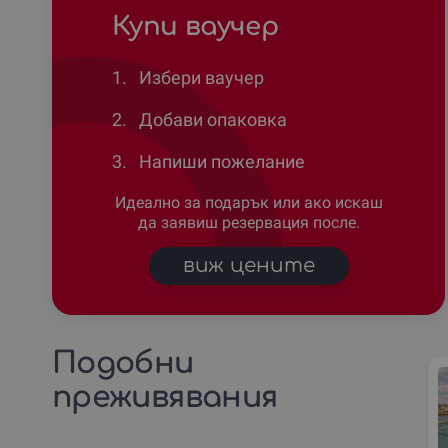
Купи ваучер
1.
Избери ваучер
2.
Добави опаковка
3.
Напиши пожелание
Идеално за подарък или ако искаш
да заявиш резервация после.
виж цените
Подобни
преживявания