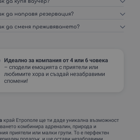
ак да купя ваучер?
ак да направя резервация?
ак да сменя преживяването?
Идеално за компания от 4 или 6 човека
– сподели емоцията с приятели или
любимите хора и създай незабравими
спомени!
а
край Етрополе ще ти даде уникална възможност
яването комбинира адреналин, природа и
ния приятели или малки групи. То е перфектен
териален подарък, и ще остави незабравими