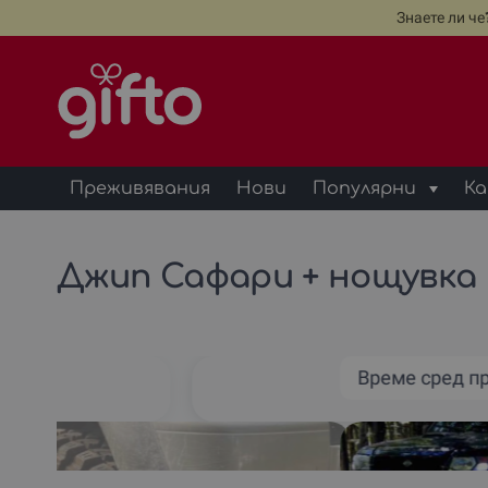
Знаете ли ч
Преживявания
Нови
Популярни
Ка
Джип Сафари + нощувка 
Време сред п