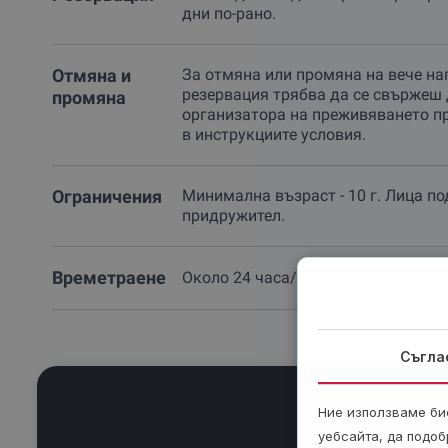
дни по-рано.
Отмяна и
За отмяна или промяна на вече на
резервация трябва да се свържеш 
промяна
организатора на преживяването п
в инструкциите условия.
Ограничения
Минимална възраст - 10 г. Лица под 
придружител.
Времетраене
Около 24 часа/една нощувка.
Съгла
Ние използваме бис
уебсайта, да подоб