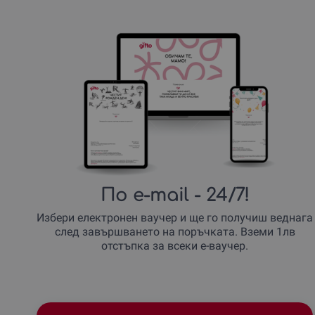
По e-mail
- 24/7!
Избери електронен ваучер и ще го получиш веднага
след завършването на поръчката. Вземи 1лв
отстъпка за всеки е-ваучер.