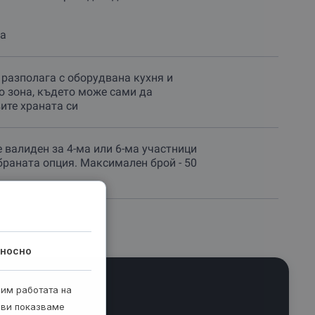
а
разполага с оборудвана кухня и
 зона, където може сами да
ите храната си
е валиден за 4-ма или 6-ма участници
браната опция. Максимален брой - 50
носно
рим работата на
 ви показваме