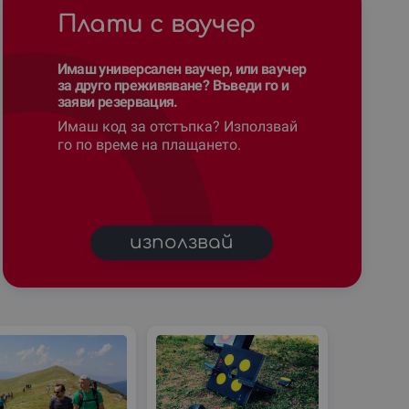
Плати с ваучер
Имаш универсален ваучер, или ваучер
за друго преживяване? Въведи го и
заяви резервация.
Имаш код за отстъпка? Използвай
го по време на плащането.
използвай