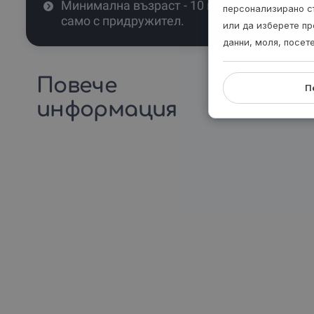
Минимална възраст - 10 г. Лица под 18 г. -
персонализирано с
само с придружител.
или да изберете пр
данни, моля, посет
Повече
П
информация