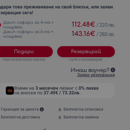
дари това преживяване на свой близък, или заяви
зервация сега!
Джип сафари за 4-ма +
112.48
€
/
220 лв.
нощувка
Джип сафари за 6-ма +
143.16
€
/
280 лв.
нощувка
Подари
Резервирай
персонализиран ваучер
купи и резервирай
Имаш ваучер?
Заяви резервация
Вземи на
3 месечен
лизинг с
0% лихва
на вноски по
37.49€ / 73.32лв.
Гаранция за цената
Безплатна опаковка
Безплатна доставка
Безплатна замяна