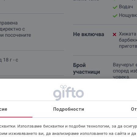
Водач
Нощувк
правена
директно с
Не включва
Хижата 
ри посочените
барбекю
приготв
18 г - с
Брой
Ваучерът 
според из
участници
човека.
сие
Подробности
От
Важно
квитки. Използваме бисквитки и подобни технологии, за да осигу
рим изживяването ви, да анализираме използването на сайта и да