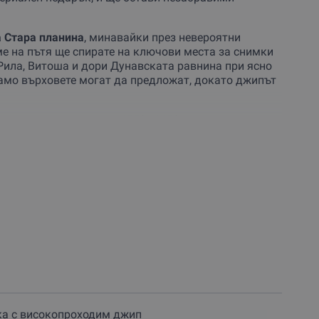
а Стара планина
, минавайки през невероятни
ме на пътя ще спирате на ключови места за снимки
 Рила, Витоша и дори Дунавската равнина при ясно
само върховете могат да предложат, докато джипът
ргана, разположена на 1550–1650 м надморска
жива музика
, където ти и компанията ти можете да
 уют. На сутринта свежият въздух и гледката от
то всяка минута от преживяването ще остави
да споделиш.
ли, семейство или за подарък и се потопи в
ланина!
ка с високопроходим джип