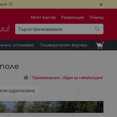
×
ика! 💥
Моят ваучер
Резервация
Помощ
ии!
0
ъчна опаковка
Универсален ваучер
ополе
/
Преживявания
/
Идеи за тиймбилдинг
ели адреналина