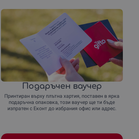
Подаръчен ваучер
Принтиран върху плътна хартия, поставен в ярка
подаръчна опаковка, този ваучер ще ти бъде
изпратен с Еконт до избрания офис или адрес.