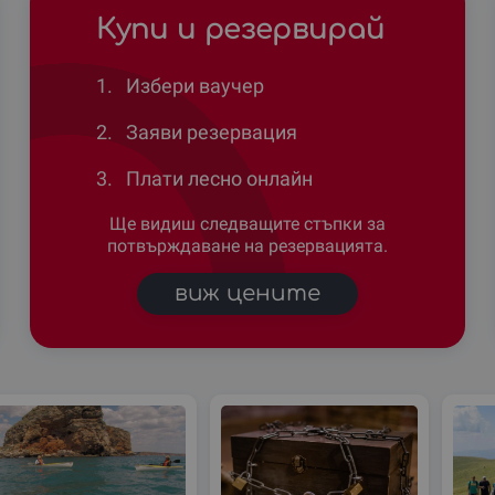
Купи и резервирай
1.
Избери ваучер
2.
Заяви резервация
3.
Плати лесно онлайн
Ще видиш следващите стъпки за
потвърждаване на резервацията.
виж цените