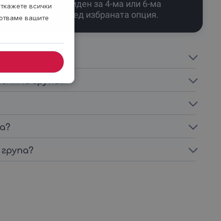
Ваучерът е валиден за 4-ма или 6-ма
откажете всички
участници според избраната опция.
ботваме вашите
ването?
голяма група?
а?
 група?