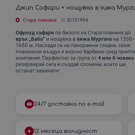
Джип Сафари + нощувка в хижа Мург
Стара планина
ID101994
Офроуд сафари
по билото на Стара планина до
връх „Баба“
и нощувка в
хижа Мургана
на 1550
1650 м. Наслади се на панорамни гледки, свеж
планински въздух и вкусно барбекю сред прият
компания. Перфектно за група от
4 или 6 човека
резервирай сега и създай спомени, които ще
останат завинаги!
24/7 доставка по e-mail
12 месеца валидност