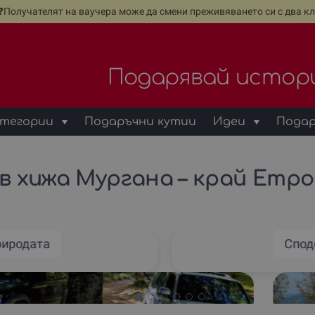
е❓Получателят на ваучера може да смени преживяването си с два кл
Подарявай истор
тегории
Подаръчни кутии
Идеи
Подар
в хижа Мургана – край Етр
риродата
Спод