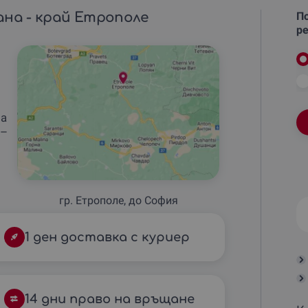
ана - край Етрополе
По
ре
–
на
–
гр. Етрополе, до София
1 ден доставка с куриер
14 дни право на връщане