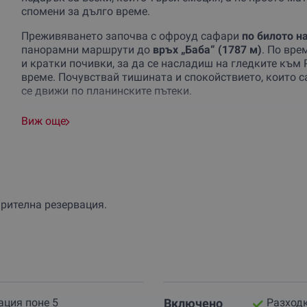
спомени за дълго време.
Преживяването започва с офроуд сафари
по билото н
панорамни маршрути до
връх „Баба“ (1787 м)
. По вре
и кратки почивки, за да се насладиш на гледките към
време. Почувствай тишината и спокойствието, които 
се движи по планинските пътеки.
След активния ден ще пристигнеш в уютната хижа Му
Виж още
височина. Вечерта е време за
вкусно барбекю, игри и 
се отпуснете и да се насладите на истински планински
върховете ще те заредят с енергия за новия ден.
След закуска е време за връщане обратно с джипа, ка
незабравими емоции и нови спомени, които ще искаш 
варителна резервация.
Не чакай повече!
Резервирай за теб и компания прияте
комбинацията от адреналин, природа и уют на Стара п
ация поне 5
Включено
Разход