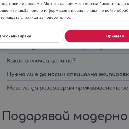
Необходимо е да носиш лична карта.
ъдържание и реклами. Можете да приемете всички бисквитки, да 
едпочитания.За повече информация относно начина, по който обра
ете нашата страница за поверителност.
Каква е продължителността на преживя
ерсонализиране
Приемам
Може ли да се организира разходка за по-
Какво включва цената?
Нужно ли е да носим специална екипировк
Мога ли да резервирам преживяването за
Подарявай модерно