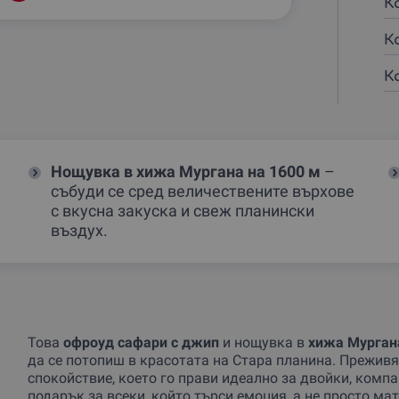
К
К
К
Нощувка в хижа Мургана на 1600 м
–
събуди се сред величествените върхове
с вкусна закуска и свеж планински
въздух.
Това
офроуд сафари с джип
и нощувка в
хижа Мурган
да се потопиш в красотата на Стара планина. Прежив
спокойствие, което го прави идеално за двойки, компа
подарък за всеки, който търси емоция, а не просто ма