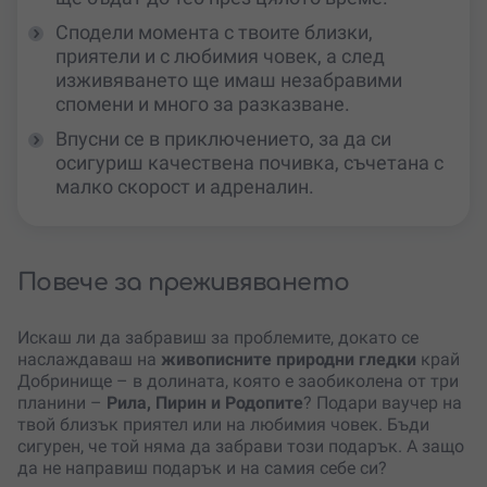
Сподели момента с твоите близки,
приятели и с любимия човек, а след
изживяването ще имаш незабравими
спомени и много за разказване.
Впусни се в приключението, за да си
осигуриш качествена почивка, съчетана с
малко скорост и адреналин.
Повече за преживяването
Искаш ли да забравиш за проблемите, докато се
наслаждаваш на
живописните природни гледки
край
Добринище – в долината, която е заобиколена от три
планини –
Рила, Пирин и Родопите
? Подари ваучер на
твой близък приятел или на любимия човек. Бъди
сигурен, че той няма да забрави този подарък. А защо
да не направиш подарък и на самия себе си?