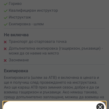
Гориво
Квалифициран инструктор
Инструктаж
Екипировка - шлем
Не включва
Транспорт до стартовата точка
Допълнителна екипировка (гащеризон, ръкавици) -
може да се наеме на място
Заснемане
Екипировка
Екипировката (шлем за АТВ) е включена в цената и
ще я получиш след провеждането на инструктажа.
Ако ще караш АТВ през зимния сезон, добре е да си
вземеш гащеризон и ръкавици. Ако нямаш такива,
срещу допълнително заплащане, можеш да вземеш на
място.