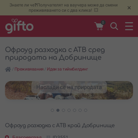
Знаете ли че❓Получателят на ваучера може да смени
🆕
Н
×
преживяването си с два клика! 💥
0
Офроуд разходка с АТВ сред
природата на Добринище
/
Преживявания
/
Идеи за тиймбилдинг
Наслади се на природата
Офроуд разходка с АТВ край Добринище
Благоевград
ID3551