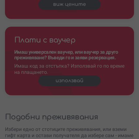
виж цените
Плати с ваучер
Имаш универсален ваучер, или ваучер за друго
преживяване? Въведи го и заяви резервация.
Имаш код за отстъпка? Използвай го по време
на плащането.
използвай
Подобни преживявания
Избери едно от стотиците преживявания, или вземи
гифт карта и остави получателя да избере сам - имаме