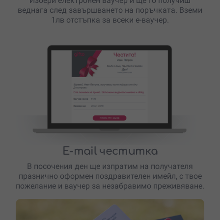
Избери електронен ваучер и ще го получиш
веднага след завършването на поръчката. Вземи
1лв отстъпка за всеки е-ваучер.
E-mail честитка
В посочения ден ще изпратим на получателя
празнично оформен поздравителен имейл, с твое
пожелание и ваучер за незабравимо преживяване.