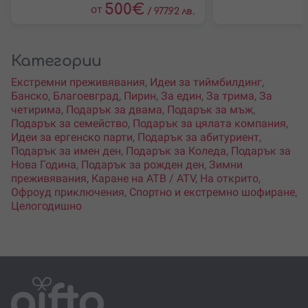
500
€
от
/
977.92 лв.
Категории
Екстремни преживявания
,
Идеи за тиймбилдинг
,
Банско
,
Благоевград
,
Пирин
,
За един
,
За трима
,
За
четирима
,
Подарък за двама
,
Подарък за мъж
,
Подарък за семейство
,
Подарък за цялата компания
,
Идеи за ергенско парти
,
Подарък за абитуриент
,
Подарък за имен ден
,
Подарък за Коледа
,
Подарък за
Нова Година
,
Подарък за рожден ден
,
Зимни
преживявания
,
Каране на АТВ / ATV
,
На открито
,
Офроуд приключения
,
Спортно и екстремно шофиране
,
Целогодишно