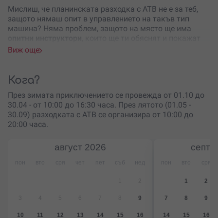
Мислиш, че планинската разходка с АТВ не е за теб,
защото нямаш опит в управлението на такъв тип
машина? Няма проблем, защото на място ще има
опитни инструктори
, които ще ти обяснят и покажат
всичко, което трябва да знаеш, за да прекараш добре
Виж още
времето си сред природата. Приеми
предизвикателството, особено ако обичаш планината!
Кога?
Сигурно вече нямаш търпение да усетиш полъха на
вятъра…
През зимата приключението се провежда от 01.10 до
30.04 - от 10:00 до 16:30 часа. През лятото (01.05 -
Какво е включено в цената?
30.09) разходката с АТВ се организира от 10:00 до
20:00 часа.
АТВ
Инструктор, който провежда предварителен
август
2026
септе
инструктаж
Безплатен паркинг
пон
вто
сря
чет
пет
съб
нед
пон
вто
сря
Екипировка
1
2
1
2
3
4
5
6
7
8
9
7
8
9
10
11
12
13
14
15
16
14
15
16