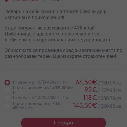
Подари на себе си или на твоите близки ден,
изпълнен с приключения!
Бъди сигурен, че разходката с АТВ край
Добринище е идеалното приключение за
любителите на преживявания сред природата.
Обиколката се провежда сред живописни места по
разнообразен терен. Ще изкарате страхотен ден!
66.50
€
/
130.06 лв.
1 човек на 1 АТВ 450cc - 1 ч
1 или 2 човека на 1 АТВ 450cc -
92
€
/
179.94 лв.
1 ч
118
€
/
230.79 лв.
1 човек на 1 АТВ 450cc - 2 ч
1 или 2 човека на 1 АТВ
143.50
€
/
280.66 лв.
450cc - 2 ч
Подари