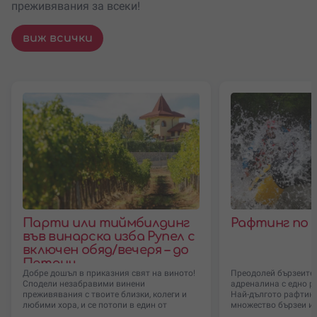
преживявания за всеки!
виж всички
Парти или тиймбилдинг
Рафтинг по 
във винарска изба Рупел с
включен обяд/вечеря – до
Петрич
Добре дошъл в приказния свят на виното!
Преодолей бързеите 
Сподели незабравими винени
адреналина с едно р
преживявания с твоите близки, колеги и
Най-дългото рафтинг 
любими хора, и се потопи в един от
множество бързеи и