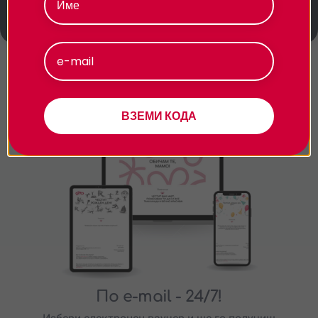
- 150 кг. Непълнолетни с декларация за
съгласие от родител.
Приемам
Персонализиране
Подарявай модерно
ВЗЕМИ КОДА
По e-mail
- 24/7!