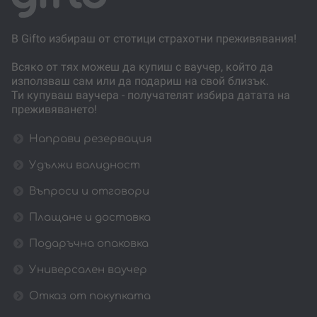
В Gifto избираш от стотици страхотни преживявания!
Всяко от тях можеш да купиш с ваучер, който да
използваш сам или да подариш на свой близък.
Ти купуваш ваучера - получателят избира датата на
преживяването!
Направи резервация
Удължи валидност
Въпроси и отговори
Плащане и доставка
Подаръчна опаковка
Универсален ваучер
Отказ от покупката