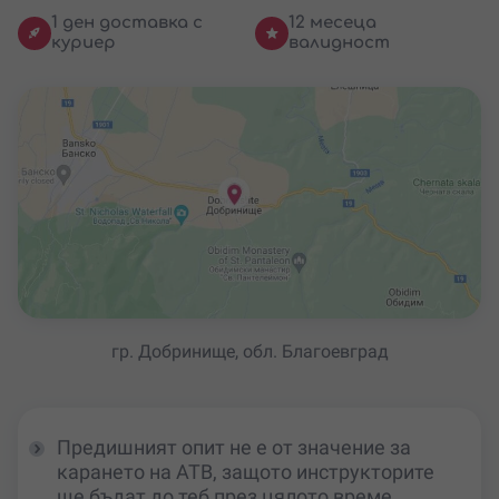
1 ден доставка с
12 месеца
куриер
валидност
гр. Добринище, обл. Благоевград
Предишният опит не е от значение за
карането на АТВ, защото инструкторите
ще бъдат до теб през цялото време.