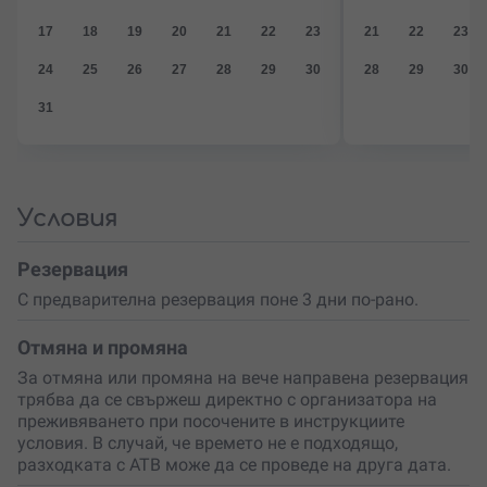
17
18
19
20
21
22
23
21
22
23
24
25
26
27
28
29
30
28
29
30
31
Условия
Резервация
С предварителна резервация поне 3 дни по-рано.
Отмяна и промяна
За отмяна или промяна на вече направена резервация
трябва да се свържеш директно с организатора на
преживяването при посочените в инструкциите
условия. В случай, че времето не е подходящо,
разходката с АТВ може да се проведе на друга дата.