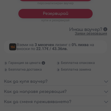
персонализиран ваучер
Резервирай
купи и резервирай
Имаш ваучер?
Заяви резервация
Вземи на
3 месечен
лизинг с
0% лихва
на
вноски по
22.17€ / 43.36лв.
Гаранция за цената
Безплатна опаковка
Безплатна доставка
Безплатна замяна
Как да купя ваучер?
Как да направя резервация?
Как да сменя преживяването?