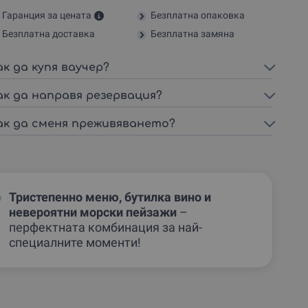
Гаранция за цената
Безплатна опаковка
Безплатна доставка
Безплатна замяна
ак да купя ваучер?
ак да направя резервация?
ак да сменя преживяването?
Тристепенно меню, бутилка вино и
невероятни морски пейзажи
–
перфектната комбинация за най-
специалните моменти!