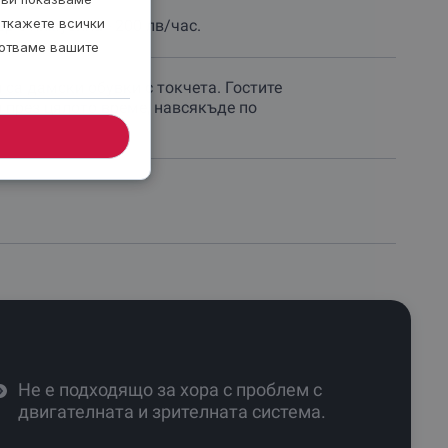
откажете всички
р с лимузина - 200 лв/час.
ботваме вашите
 са дамски обувки с токчета. Гостите
и през цялото време, навсякъде по
Не е подходящо за хора с проблем с
двигателната и зрителната система.