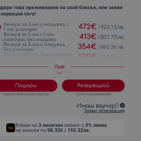
дари това преживяване на свой близък, или заяви
зервация сега!
Вечеря за 2-ма и нощувка, с
472
€
/
923.15 лв.
1 час разходка
Вечеря за 2-ма с 1 час
413
€
/
807.75 лв.
разходка, без нощувка
Вечеря за 2-ма и нощувка,
354
€
/
692.36 лв.
без разходка
Вечеря за 2-ма, без нощувка
295
€
/
576.97 лв.
и без разходка
Oще
Подари
Резервирай
персонализиран ваучер
купи и резервирай
Имаш ваучер?
Заяви резервация
Вземи на
3 месечен
лизинг с
0% лихва
на вноски по
98.33€ / 192.32лв.