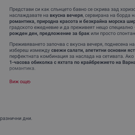
Представи си как слънцето бавно се скрива зад хориз
наслаждавате на
вкусна вечеря
, сервирана на борда 
романтика, природна красота и безкрайна морска ши
градското ежедневие и да преживеят нещо специално 
рожден ден, предложение за брак
или просто спонтан
Преживяването започва с вкусна вечеря, поднесена н
избереш измежду
свежи салати, апетитни основни яст
перфектната комбинация за наслада на сетивата. Ако 
1-часова обиколка с яхтата по крайбрежието на Варн
романтика.
Ако пък предпочетете да удължите преживяването с
н
Виж още
възможността да се събудите с изглед към морето. Ях
комфортен престой. Вечерята, разходката и нощувкат
откъснат от рутината и да се потопят в
лукс и спокойс
Поглези се с тази уникална възможност или
изненадай
преживяване на яхта край Варна!
Резервирай сега!
празнични дни.