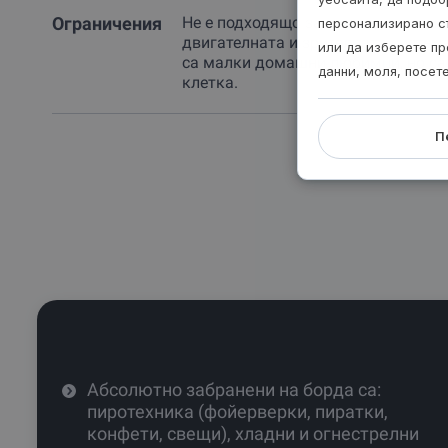
Ограничения
Не е подходящо за лица, които има
персонализирано с
двигателната и зрителната систем
или да изберете пр
са малки домашни любимци, но са
данни, моля, посет
клетка.
П
Абсолютно забранени на борда са:
пиротехника (фойерверки, пиратки,
конфети, свещи), хладни и огнестрелни