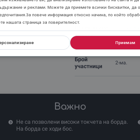
т проблем с
Не включва
ъдържание и реклами. Можете да приемете всички бисквитки, да 
Трансфе
а. Позволени
едпочитания.За повече информация относно начина, по който обра
мо ако стоят в
ете нашата страница за поверителност.
Облекло или
Забранени
стоят бос
съвети
яхтата.
ерсонализиране
Приемам
Брой
2-ма.
участници
Важно
Не са позволени високи токчета на борда.
На борда се ходи бос.