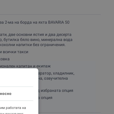
за 2-ма на борда на яхта BAVARIA 50
ати, две основни ястия и два десерта
р, бутилка бяло вино, минерална вода
кохолни напитки без ограничения.
и всички такси
ховка
ионален капитан и екипаж
ане - климатик, генератор, хладилник,
 микровълнова фурна, озвучителна
 – Bluetooth
зходка с яхта - според избраната опция
носно
 - според избраната опция
т рози за декорация
рим работата на
 ви показваме