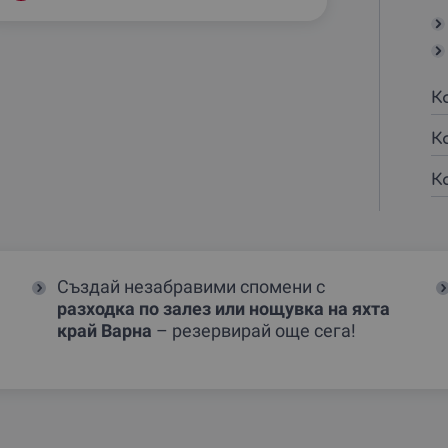
К
К
К
Създай незабравими спомени с
разходка по залез или нощувка на яхта
край Варна
– резервирай още сега!