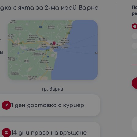
дка с яхта за 2-ма край Варна
По
ре
–
ми
гр. Варна
1 ден доставка с куриер
14 дни право на връщане