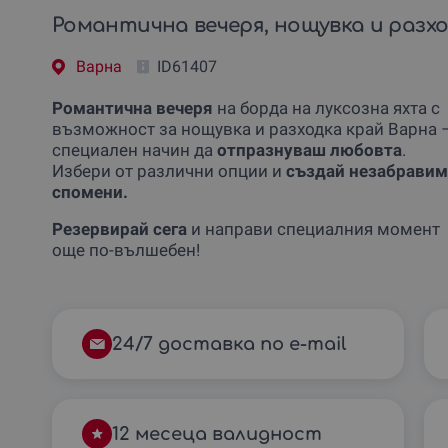
Романтична вечеря, нощувка и разхо
Варна
ID61407
Романтична вечеря
на борда на луксозна яхта с
възможност за нощувка и разходка край Варна 
специален начин да
отпразнуваш любовта
.
Избери от различни опции и
създай незабрави
спомени.
Резервирай сега
и направи специалния момент
още по-вълшебен!
24/7 доставка по e-mail
12 месеца валидност