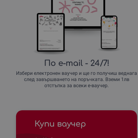
По e-mail
- 24/7!
Избери електронен ваучер и ще го получиш веднага
след завършването на поръчката. Вземи 1лв
отстъпка за всеки е-ваучер.
Купи ваучер