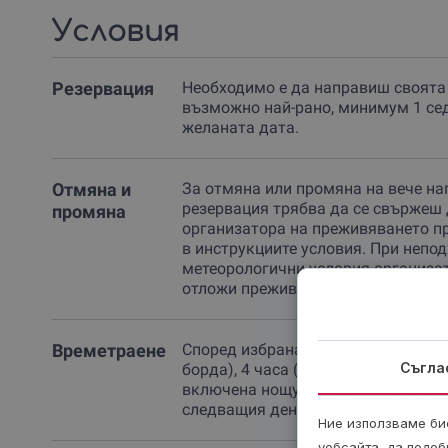
Условия
Резервация
Необходимо е да направиш своята
възможно най-рано, минимум 1 се
желаната дата.
Отмяна и
За отмяна или промяна на вече на
резервация трябва да се свържеш 
промяна
организатора на преживяването п
в инструкциите условия. При непо
метеорологични условия организа
отложи преживяването за друга да
Времетраене
Според избраната опция - 3 часа (
Съгла
борда), 4 часа (вечеря с 1 ч. разход
включена нощувка - до 10 ч. сутри
следващия ден.
Ние използваме бис
уебсайта, да подоб