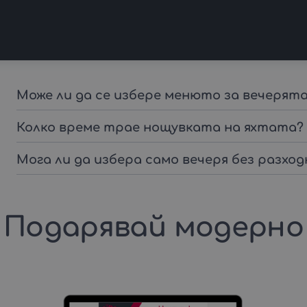
Може ли да се избере менюто за вечерят
Колко време трае нощувката на яхтата?
Мога ли да избера само вечеря без разход
Подарявай модерно