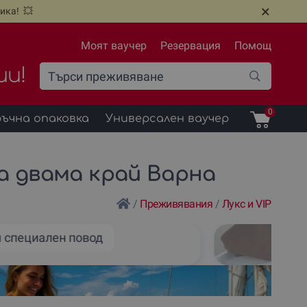
×
ика! 💥
Моят ваучер
Резервация
Помощ
ии!
0
ъчна опаковка
Универсален ваучер
а двама край Варна
/
Преживявания
/
Лукс и VIP
я специален повод