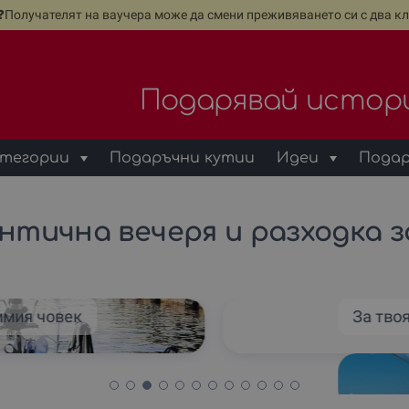
е❓Получателят на ваучера може да смени преживяването си с два кл
Подарявай истор
тегории
Подаръчни кутии
Идеи
Подар
нтична вечеря и разходка з
имия човек
За тво