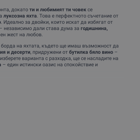
онта, докато
ти и любимият ти човек
се
на
луксозна яхта
. Това е перфектното съчетание от
р
. Идеално за двойки, които искат да избягат от
– независимо дали става дума за
годишнина,
ен жест на любов.
а борда на яхтата, където ще имаш възможност да
ия и десерти
, придружени от
бутилка бяло вино
–
изберете варианта с разходка, ще се насладите на
а
– един истински оазис на спокойствие и
ощувка на борда
, ви очаква уютна кабина и
тата е оборудвана с всичко необходимо за
а са
перфектно съчетание
за тези, които искат да се
твие
.
 любим човек с ваучер
за романтично