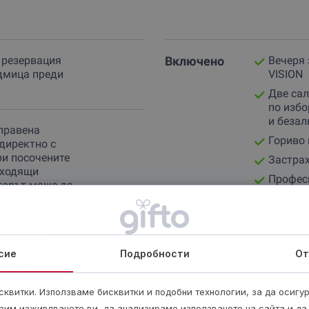
 резервация
Включено
Вечеря 
дмица преди
VISION
Две сал
по избо
и безал
правена
Гориво 
директно с
ри посочените
Застра
дходящи
Профес
торът може да
Оборудв
та.
фризер,
система
вечеря на
1 ч. ра
сие
Подробности
От
ка), или с
Нощувка
нта на
Листа о
квитки. Използваме бисквитки и подобни технологии, за да осигу
рим изживяването ви, да анализираме използването на сайта и да