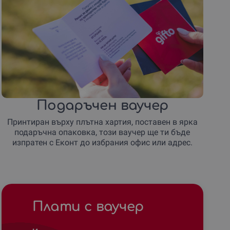
Подаръчен ваучер
Принтиран върху плътна хартия, поставен в ярка
подаръчна опаковка, този ваучер ще ти бъде
изпратен с Еконт до избрания офис или адрес.
Плати с ваучер