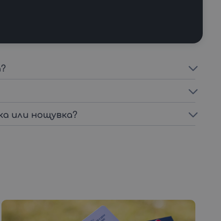
а?
ка или нощувка?