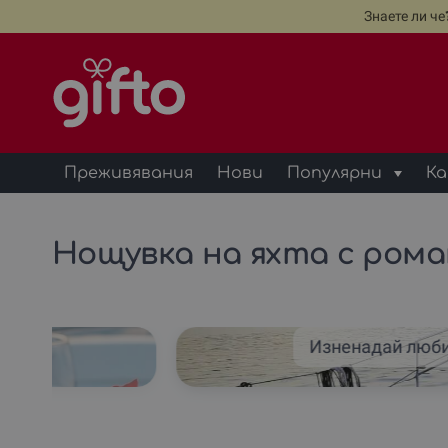
Знаете ли ч
Преживявания
Нови
Популярни
Ка
Нощувка на яхта с рома
хта
Изненадай люб