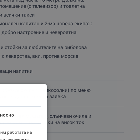
помещение (с телевизор) и тоалетна
и всички такси
онален капитан и 2-ма човека екипаж
 добро настроение и невероятна
и стойки за любителите на риболова
 с лекарства, вкл. против морска
ващи напитки
 (безалкохолни и алкохолни) по меню
инг - с допълнителна заявка
носно
нски, хавлия, шапка, слънчеви очила и
итен крем. Без обувки на висок ток.
рим работата на
 ви показваме