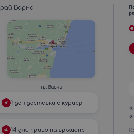
край Варна
По
ре
гр. Варна
1 ден доставка с куриер
14 дни право на връщане
К