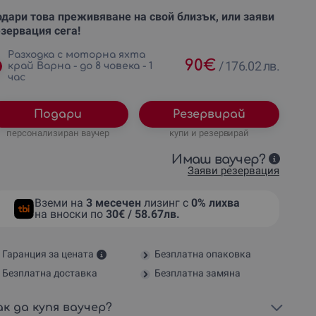
дари това преживяване на свой близък, или заяви
зервация сега!
Разходка с моторна яхта
90
€
/
176.02 лв.
край Варна - до 8 човека - 1
час
Подари
Резервирай
персонализиран ваучер
купи и резервирай
Имаш ваучер?
Заяви резервация
Вземи на
3 месечен
лизинг с
0% лихва
на вноски по
30€ / 58.67лв.
Гаранция за цената
Безплатна опаковка
Безплатна доставка
Безплатна замяна
ак да купя ваучер?