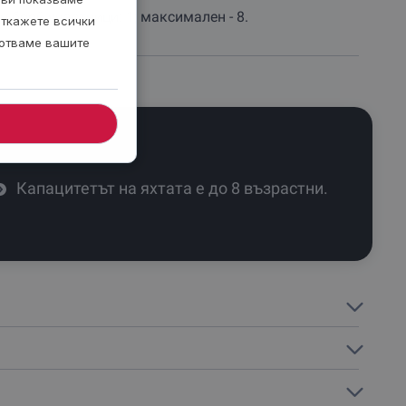
 брой участници: 1; максимален - 8.
откажете всички
ботваме вашите
Капацитетът на яхтата е до 8 възрастни.