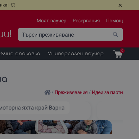
×
ика! 💥
Моят ваучер
Резервация
Помощ
ии!
0
ъчна опаковка
Универсален ваучер
на
/
Преживявания
/
Идеи за парти
моторна яхта край Варна