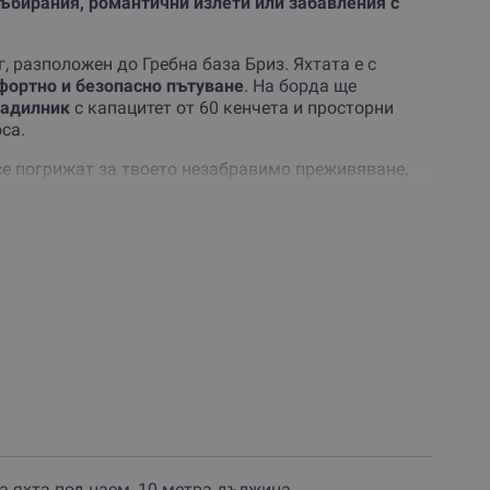
ъбирания, романтични излети или забавления с
 разположен до Гребна база Бриз. Яхтата е с
фортно и безопасно пътуване
. На борда ще
ладилник
с капацитет от 60 кенчета и просторни
са.
е погрижат за твоето незабравимо преживяване,
нг
(с предварителна заявка). А за риболовните
елени с помощта на
сонар от ново поколение.
 с приятели
или просто незабравим ден със
Направи своята резервация сега и си гарантирай
 край Варна днес
и се потопи в лукса и красотата на
 яхта под наем, 10 метра дължина,