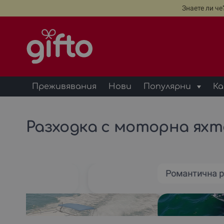
Знаете ли ч
Преживявания
Нови
Популярни
Ка
Разходка с моторна яхта
Романтична 