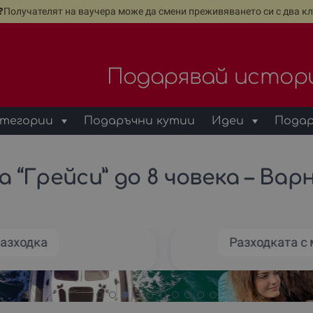
е❓Получателят на ваучера може да смени преживяването си с два кл
Подарявай истор
тегории
Подаръчни кутии
Идеи
Подар
 “Грейси” до 8 човека – Вар
разходка
Разходката с 