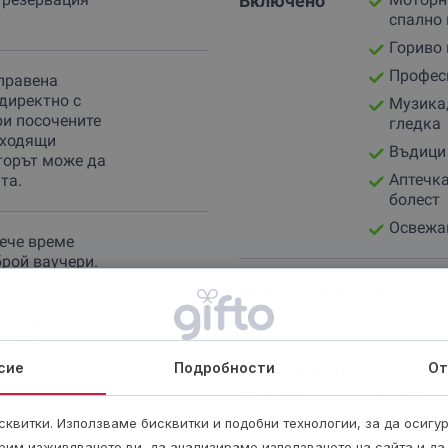
Включено
спално 
Гориво 
Професи
правена
директно с
Музика,
ри посочените
гледка
дходящи
Въдици 
торът може да
Аптечка
та.
болест
Освежа
вече време
рой ваучери.
Не включва
Напитки
и кетър
стват с
ени в
сие
Подробности
От
Облекло или
Носи си ба
съвети
слънцезащ
квитки. Използваме бисквитки и подобни технологии, за да осигу
рим изживяването ви, да анализираме използването на сайта и да