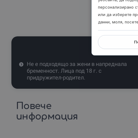
персонализирано с
или да изберете пр
данни, моля, посет
П
Не е подходящо за жени в напреднала
бременност. Лица под 18 г. с
придружител-родител.
Повече
информация