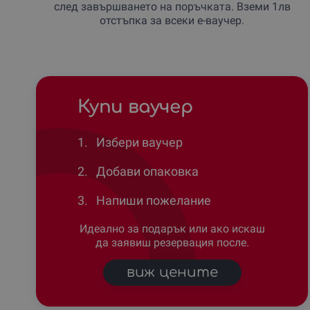
след завършването на поръчката. Вземи 1лв
отстъпка за всеки е-ваучер.
Купи ваучер
1.
Избери ваучер
2.
Добави опаковка
3.
Напиши пожелание
Идеално за подарък или ако искаш
да заявиш резервация после.
виж цените