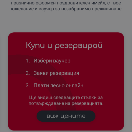
празнично оформен поздравителен имейл, с твое
пожелание и ваучер за незабравимо преживяване.
Купи и резервирай
1.
Избери ваучер
2.
Заяви резервация
3.
Плати лесно онлайн
Ще видиш следващите стъпки за
потвърждаване на резервацията.
виж цените