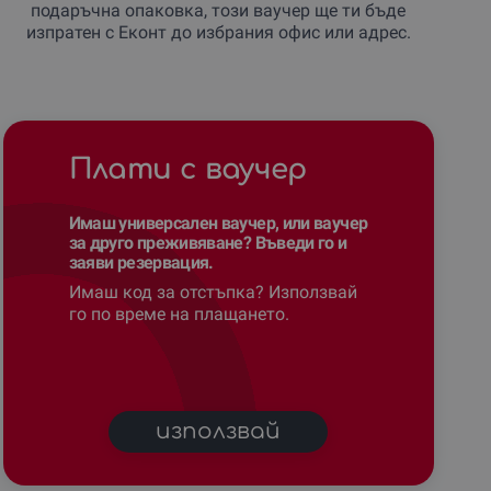
подаръчна опаковка, този ваучер ще ти бъде
изпратен с Еконт до избрания офис или адрес.
Плати с ваучер
Имаш универсален ваучер, или ваучер
за друго преживяване? Въведи го и
заяви резервация.
Имаш код за отстъпка? Използвай
го по време на плащането.
използвай