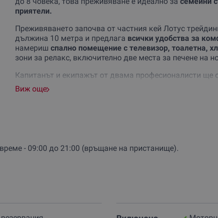
до 8 човека, това преживяване е идеално за
семейни с
приятели.
Преживяването започва от частния кей Лотус трейдинг,
дължина 10 метра и предлага
всички удобства за ком
намериш
спално помещение с телевизор, тоалетна, х
зони за релакс, включително две места за печене на но
Капитанът и екипажът от двама професионалисти ще с
като ще ти предложат
разнообразни напитки и кетъри
Виж още
ентусиасти има екипировка и
точки за риболов
, опред
Независимо дали планираш
романтична вечеря, парти
семейството, това преживяване е перфектният избор. 
място на борда на тази впечатляваща яхта.
време - 09:00 до 21:00 (връщане на пристанище).
Не чакай!
Резервирай своята разходка с моторна яхта
морето!
 резервация
Моторна