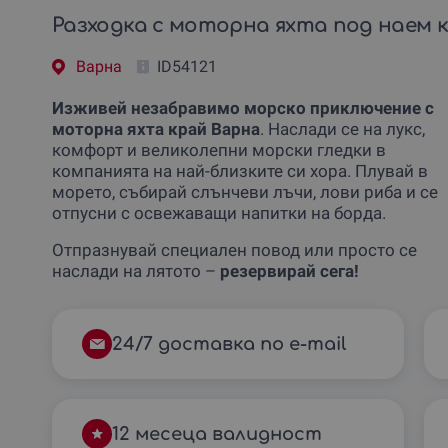
Разходка с моторна яхта под наем 
Варна
ID54121
Изживей незабравимо морско приключение с
моторна яхта край Варна
. Наслади се на лукс,
комфорт и великолепни морски гледки в
компанията на най-близките си хора. Плувай в
морето, събирай слънчеви лъчи, лови риба и се
отпусни с освежаващи напитки на борда.
Отпразнувай специален повод или просто се
наслади на лятото –
резервирай сега!
24/7 доставка по e-mail
12 месеца валидност