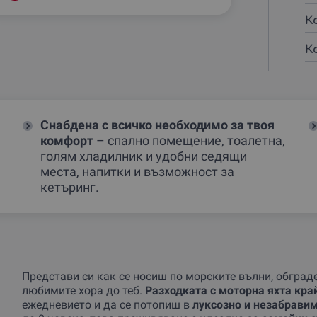
К
К
Снабдена с
всичко необходимо за твоя
комфорт
– спално помещение, тоалетна,
голям хладилник и удобни седящи
места, напитки и възможност за
кетъринг.
Представи си как се носиш по морските вълни, обграде
любимите хора до теб.
Разходката с моторна яхта кра
ежедневието и да се потопиш в
луксозно и незабрави