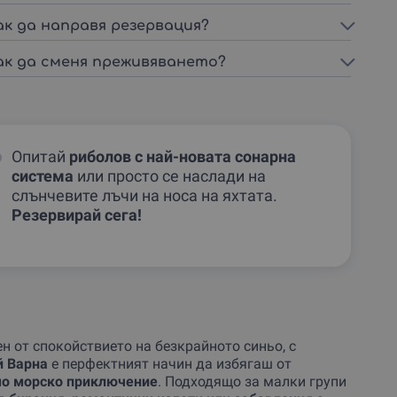
ак да направя резервация?
ак да сменя преживяването?
Опитай
риболов с най-новата сонарна
система
или просто се наслади на
слънчевите лъчи на носа на яхтата.
Резервирай сега!
н от спокойствието на безкрайното синьо, с
й Варна
е перфектният начин да избягаш от
мо морско приключение
. Подходящо за малки групи