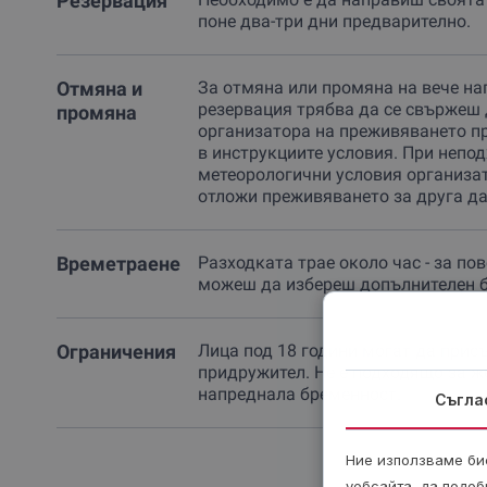
Резервация
поне два-три дни предварително.
Отмяна и
За отмяна или промяна на вече на
резервация трябва да се свържеш 
промяна
организатора на преживяването п
в инструкциите условия. При непо
метеорологични условия организа
отложи преживяването за друга да
Времетраене
Разходката трае около час - за по
можеш да избереш допълнителен б
Ограничения
Лица под 18 години могат да присъ
придружител. Не е подходящо за ж
напреднала бременност.
Съгла
Ние използваме бис
уебсайта, да подоб