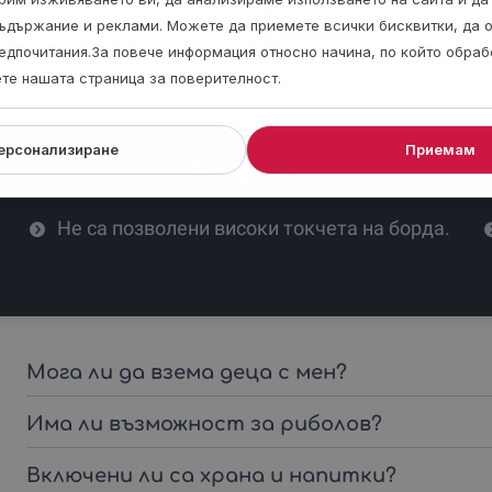
Брой
Минимален
ъдържание и реклами. Можете да приемете всички бисквитки, да 
участници
едпочитания.За повече информация относно начина, по който обра
ете нашата страница за поверителност.
ерсонализиране
Приемам
Важно
Не са позволени високи токчета на борда.
Мога ли да взема деца с мен?
Има ли възможност за риболов?
Включени ли са храна и напитки?