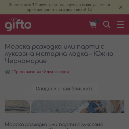
Знаете ли че❓Получателят на ваучера може да смени
🆕
Н
×
преживяването си с два клика! 💥
0
Морска разходка или парти с
луксозна моторна лодка – Южно
Черноморие
/
Преживявания
/
Идеи за парти
Сподели с най-близките
Морска разходка или парти с луксозна