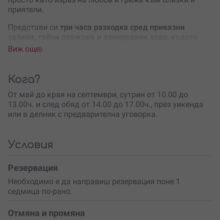
приятели.
Представи си
три часа разходка сред приказни
заливи, тайни плажове и изумрудени води
, където
всяка минута е изпълнена с радост и свобода. Ще
Виж още
плаваш с
висок клас моторна яхта Crownline 240ex,
7.40м
. Стартът е сутринта или следобед, като на
борда на „Радостина“ те очаква не само комфорт, но и
Кога?
изисканост. Включени са напитки по избор,
От май до края на септември, сутрин от 10.00 до
качествено обслужване и, разбира се, професионален
13.00ч. и след обяд от 14.00 до 17.00ч., през уикенда
капитан, който ще те отведе до най-закътаните
или в делник с предварителна уговорка.
кътчета на нашето прекрасно море.
Искаш ли доза адреналин? Ние сме подготвени! От
водни ски
до
уейкбординг
– разнообразието от водни
Условия
спортове ще задоволи дори най-авантюристичните
духове. И не забравяй, лодката разполага с видео
Резервация
камера за заснемане на твоите незабравими моменти,
Необходимо е да направиш резервация поне 1
така че спомените да останат вечни.
седмица по-рано.
Примерни разходки:
Отмяна и промяна
Разходка в Бургаския залив с посещение на
остров