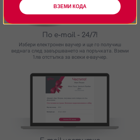
ВЗЕМИ КОДА
По e-mail
- 24/7!
Избери електронен ваучер и ще го получиш
веднага след завършването на поръчката. Вземи
1лв отстъпка за всеки е-ваучер.