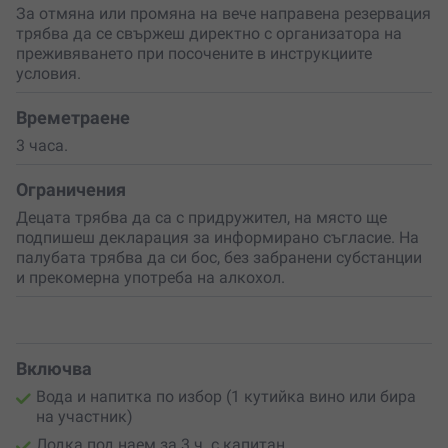
За отмяна или промяна на вече направена резервация
св. Анастасия
трябва да се свържеш директно с организатора на
Разходка около Созопол, обиколка на
остров св.
преживяването при посочените в инструкциите
Иван
условия.
Разходка при устието на
река
Ропотамо
и залива
Аркутино
Разходка около
Маслен нос и Тюленовата пещера
,
Времетраене
обяд на плажа на Маслен нос
3 часа.
Разходка в залива, заключен между
с. Лозенец,
Китен, Приморско
, посещение на различни
Ограничения
прилежащи плажове, включително и недостъпния
„
Въжен плаж
“ край комплекса „ММЦ“, с карибско
Децата трябва да са с придружител, на място ще
кристална синя вода
подпишеш декларация за информирано съгласие. На
Разходка на
ЮГ
, посещение на
плаж Арапя
,
палубата трябва да си бос, без забранени субстанции
пристанищен плаж Царево, плаж Нестинарка
и прекомерна употреба на алкохол.
Разходка „Без посока“, пълен релакс далеч от
тълпата и хората,
романтика и усамотяване
с
приятна компания и напитки
Групови партита
за различни поводи /рожден ден,
Включва
предсватбено парти, детско парти и др./
Разходка за риболов
. Лодката е оборудвана с
Вода и напитка по избор (1 кутийка вино или бира
висок клас Сонар.
на участник)
Разходка с опция
екстремни водни спортове
Лодка под наем за 3 ч. с капитан