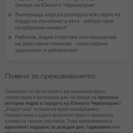
бисери на Южното Черноморие!
Вълнуваща морска разходка или парти на
борда на луксозната яхта - избери своя
незабравим момент!
Риболов, водни спортове или посещение
на девствени плажове - гарантирани
адреналин и забавление!
Повече за преживяването
Замислял ли си се някога да изживееш един
неповторим и вълнуващ ден на борда на
луксозна
моторна лодка в сърцето на Южното Черноморие
?
„Радостина“ те кани на едно незабравимо
пътешествие, където морският бриз и широката
синева са твоите спътници. Това преживяване е
идеалният подарък за рожден ден, годишнина
или
просто като израз на любов и грижа към близки и