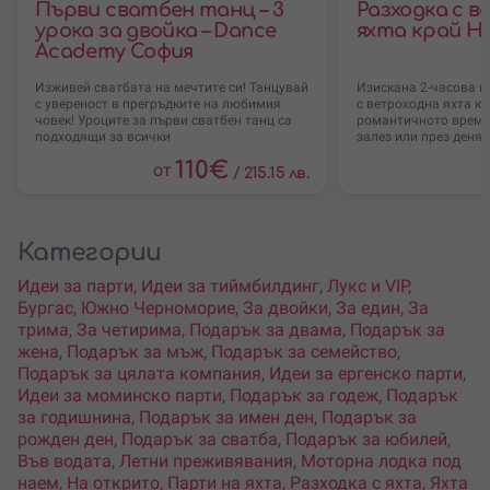
Първи сватбен танц – 3
Разходка с 
урока за двойка – Dance
яхта край Н
Academy София
Изживей сватбата на мечтите си! Танцувай
Изискана 2-часова и
с увереност в прегръдките на любимия
с ветроходна яхта кр
човек! Уроците за първи сватбен танц са
романтичното време 
подходящи за всички
залез или през деня.
110
€
от
/
215.15 лв.
Категории
Идеи за парти
,
Идеи за тиймбилдинг
,
Лукс и VIP
,
Бургас
,
Южно Черноморие
,
За двойки
,
За един
,
За
трима
,
За четирима
,
Подарък за двама
,
Подарък за
жена
,
Подарък за мъж
,
Подарък за семейство
,
Подарък за цялата компания
,
Идеи за ергенско парти
,
Идеи за моминско парти
,
Подарък за годеж
,
Подарък
за годишнина
,
Подарък за имен ден
,
Подарък за
рожден ден
,
Подарък за сватба
,
Подарък за юбилей
,
Във водата
,
Летни преживявания
,
Моторна лодка под
наем
,
На открито
,
Парти на яхта
,
Разходка с яхта
,
Яхта