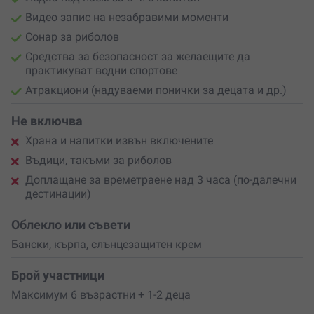
Не пропускай шанса да сътвориш незабравими
Видео запис на незабравими моменти
спомени!
Резервирай своето магическо морско
Сонар за риболов
приключение с „Радостина“ още сега
– за теб или
Средства за безопасност за желаещите да
като най-оригиналния подарък, който можеш да
практикуват водни спортове
направиш!
Атракциони (надуваеми понички за децата и др.)
Не включва
Храна и напитки извън включените
Въдици, такъми за риболов
Доплащане за времетраене над 3 часа (по-далечни
дестинации)
Облекло или съвети
Бански, кърпа, слънцезащитен крем
Брой участници
Максимум 6 възрастни + 1-2 деца