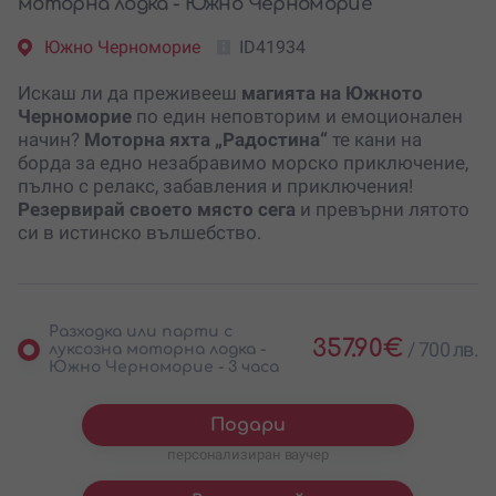
моторна лодка - Южно Черноморие
Южно Черноморие
ID41934
Искаш ли да преживееш
магията на Южното
Черноморие
по един неповторим и емоционален
начин?
Моторна яхта „Радостина“
те кани на
борда за едно незабравимо морско приключение,
пълно с релакс, забавления и приключения!
Резервирай своето място сега
и превърни лятото
си в истинско вълшебство.
Разходка или парти с
357.90
€
/
700 лв.
луксозна моторна лодка -
Южно Черноморие - 3 часа
Подари
персонализиран ваучер