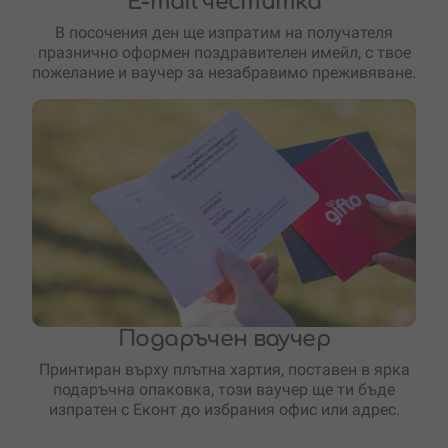
E-mail честитка
В посочения ден ще изпратим на получателя
празнично оформен поздравителен имейл, с твое
пожелание и ваучер за незабравимо преживяване.
Подаръчен ваучер
Принтиран върху плътна хартия, поставен в ярка
подаръчна опаковка, този ваучер ще ти бъде
изпратен с Еконт до избрания офис или адрес.