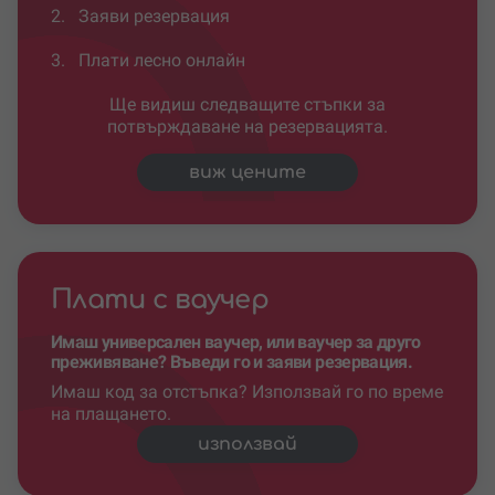
2.
Заяви резервация
3.
Плати лесно онлайн
Ще видиш следващите стъпки за
потвърждаване на резервацията.
виж цените
Плати с ваучер
Имаш универсален ваучер, или ваучер за друго
преживяване? Въведи го и заяви резервация.
Имаш код за отстъпка? Използвай го по време
на плащането.
използвай