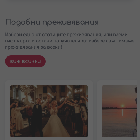
Подобни преживявания
Избери едно от стотиците преживявания, или вземи
гифт карта и остави получателя да избере сам - имаме
преживявания за всеки!
виж всички