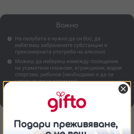
Важно
На палубата е нужно да си бос, да
избягваш забранените субстанции и
прекомерната употреба на алкохол.
Можеш да избереш измежду посещение
на усамотени плажове, атракциони, водни
спортове, риболов (необходимо е да си
носиш въдица и такъми).
В цената е включена застраховка
злополука.
Повече информация
Съгласие
Подробности
Относно