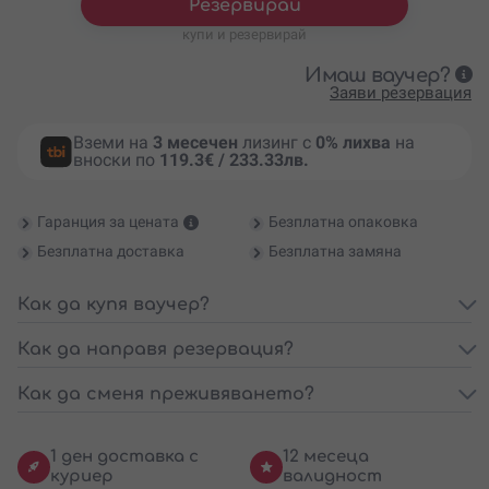
Резервирай
купи и резервирай
Имаш ваучер?
Заяви резервация
Вземи на
3 месечен
лизинг с
0% лихва
на
вноски по
119.3€ / 233.33лв.
Гаранция за цената
Безплатна опаковка
Безплатна доставка
Безплатна замяна
Как да купя ваучер?
Как да направя резервация?
Как да сменя преживяването?
1 ден доставка с
12 месеца
куриер
валидност