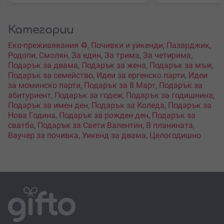
Категории
Еко-преживявания ♻️
,
Почивки и уикенди
,
Пазарджик
,
Родопи
,
Смолян
,
За един
,
За трима
,
За четирима
,
Подарък за двама
,
Подарък за жена
,
Подарък за мъж
,
Подарък за семейство
,
Идеи за ергенско парти
,
Идеи
за моминско парти
,
Подарък за 8 Март
,
Подарък за
абитуриент
,
Подарък за годеж
,
Подарък за годишнина
,
Подарък за имен ден
,
Подарък за Коледа
,
Подарък за
Нова Година
,
Подарък за рожден ден
,
Подарък за
сватба
,
Подарък за Свети Валентин
,
В планината
,
Ваучер за почивка
,
Уикенд за двама
,
Целогодишно