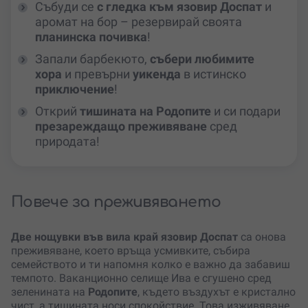
Събуди се
с гледка към язовир Доспат
и
аромат на бор – резервирай своята
планинска почивка
!
Запали барбекюто,
събери любимите
хора
и превърни
уикенда
в истинско
приключение
!
Открий
тишината на Родопите
и си подари
презареждащо преживяване
сред
природата!
Повече за преживяването
Две нощувки
във вила край язовир Доспат
са онова
преживяване, което връща усмивките, събира
семейството и ти напомня колко е важно да забавиш
темпото. Ваканционно селище Ива е сгушено сред
зеленината на
Родопите
, където въздухът е кристално
чист, а тишината носи спокойствие. Това изживяване