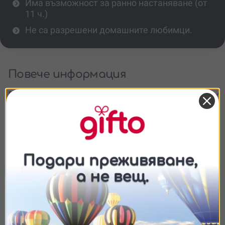
Има възможност за ранно настаняване (от
11 ч.)
Не са разрешени домашните любимци.
Повече информация
Разрешени ли са домашни любимци?
Колко души могат да се настанят във
вилата?
Подходящо ли е преживяването за
подарък?
Съгласие
Подробности
Относно
Има ли кухня?
Ние използваме бисквитки. Използваме
Подходящо ли е преживяването за
бисквитки и подобни технологии, за да осигурим
деца?