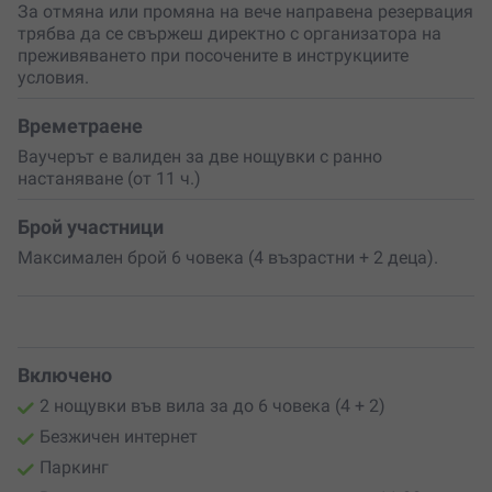
За отмяна или промяна на вече направена резервация
трябва да се свържеш директно с организатора на
Избери това преживяване за себе си и семейството
преживяването при посочените в инструкциите
или го подари на хора, които обичат природата и
условия.
споделените моменти. Защото
най-ценните подаръци
не се опаковат – те се изживяват.
Времетраене
Ваучерът е валиден за две нощувки с ранно
настаняване (от 11 ч.)
Брой участници
Максимален брой 6 човека (4 възрастни + 2 деца).
Включено
2 нощувки във вила за до 6 човека (4 + 2)
Безжичен интернет
Паркинг