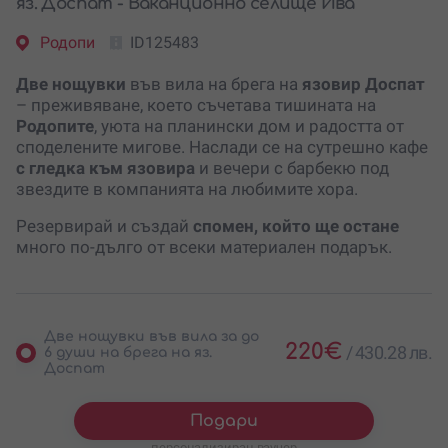
яз. Доспат - Ваканционно селище Ива
Родопи
ID125483
Две нощувки
във вила на брега на
язовир Доспат
– преживяване, което съчетава тишината на
Родопите
, уюта на планински дом и радостта от
споделените мигове. Наслади се на сутрешно кафе
с гледка към язовира
и вечери с барбекю под
звездите в компанията на любимите хора.
Резервирай и създай
спомен, който ще остане
много по-дълго от всеки материален подарък.
Две нощувки във вила за до
220
€
/
430.28 лв.
6 души на брега на яз.
Доспат
Подари
персонализиран ваучер