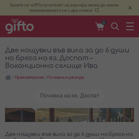
Знаете ли че❓Получателят на ваучера може да смени
🆕
Н
×
преживяването си с два клика! 💥
0
Две нощувки във вила за до 6 души
на брега на яз. Доспат –
Ваканционно селище Ива
/
Преживявания
/
Почивки и уикенди
Почивка на яз. Доспат
Две нощувки във вила за до 6 души на брега на