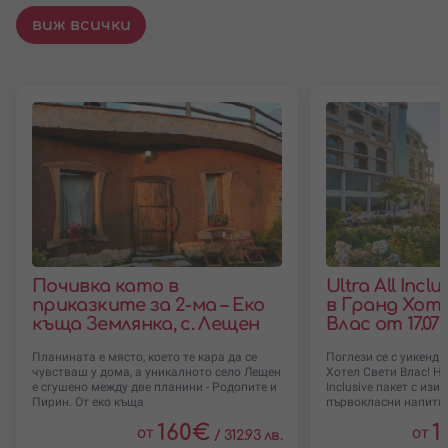
виж всички
Почивка като в
Ultra All Incl
приказките за 2-ма – Еко
в Гранд Хот
къща Землянка, с. Лещен
Влас от 17.07 
Планината е място, което те кара да се
Поглези се с уикенд 
чувстваш у дома, а уникалното село Лещен
Хотел Свети Влас! Нас
е сгушено между две планини - Родопите и
Inclusive пакет с изи
Пирин. От еко къща
първокласни напитки
160
€
1
от
от
/
312.93 лв.