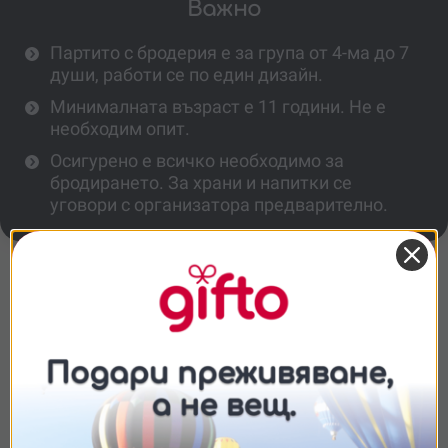
Важно
Партито с бродерия е за група от 4-ма до 7
души, работи се по един дизайн.
Минималната възраст е 11 години. Не е
необходим опит.
Осигурено е всичко необходимо за
бродирането. За храни и напитки се
уговори с организатора предварително.
Повече информация
За колко човека е подходящо частното
парти с работилница по бродерия?
Колко време продължава партито с
Съгласие
Подробности
Относно
бродерия и къде се провежда?