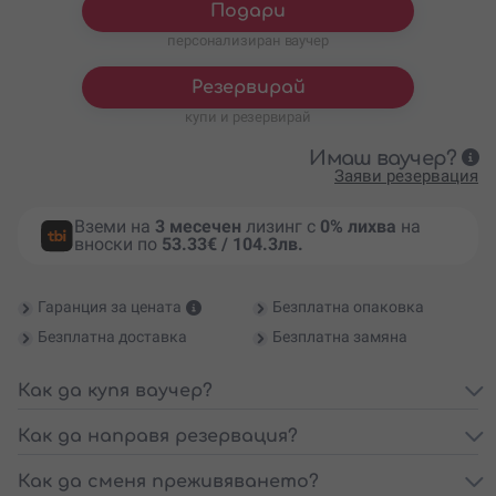
Подари
персонализиран ваучер
Резервирай
купи и резервирай
Имаш ваучер?
Заяви резервация
Вземи на
3 месечен
лизинг с
0% лихва
на
вноски по
53.33€ / 104.3лв.
Гаранция за цената
Безплатна опаковка
Безплатна доставка
Безплатна замяна
Как да купя ваучер?
Как да направя резервация?
Как да сменя преживяването?