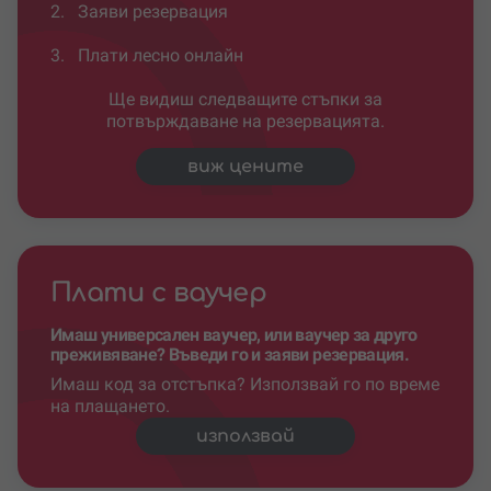
2.
Заяви резервация
3.
Плати лесно онлайн
Ще видиш следващите стъпки за
потвърждаване на резервацията.
виж цените
Плати с ваучер
Имаш универсален ваучер, или ваучер за друго
преживяване? Въведи го и заяви резервация.
Имаш код за отстъпка? Използвай го по време
на плащането.
използвай