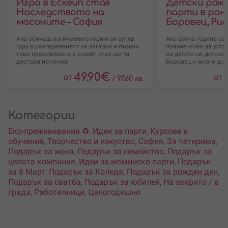
Игра в Ескейп стая
Детски рожд
Наследството на
парти в ранч
масоните – София
Боровец, Рил
Ако обичаш логическите игри и си супер
Ако всяка година се
гуру в разгадаването на загадки и пъзели,
празненство да устр
това преживяване в ескейп стая ще ти
на детето си, детско 
достави истинско
Боровец и много дру
49.90
€
от
от
/
97.60 лв.
Категории
Еко-преживявания ♻️
,
Идеи за парти
,
Курсове и
обучения
,
Творчество и изкуство
,
София
,
За четирима
,
Подарък за жена
,
Подарък за семейство
,
Подарък за
цялата компания
,
Идеи за моминско парти
,
Подарък
за 8 Март
,
Подарък за Коледа
,
Подарък за рожден ден
,
Подарък за сватба
,
Подарък за юбилей
,
На закрито / в
града
,
Работилници
,
Целогодишно