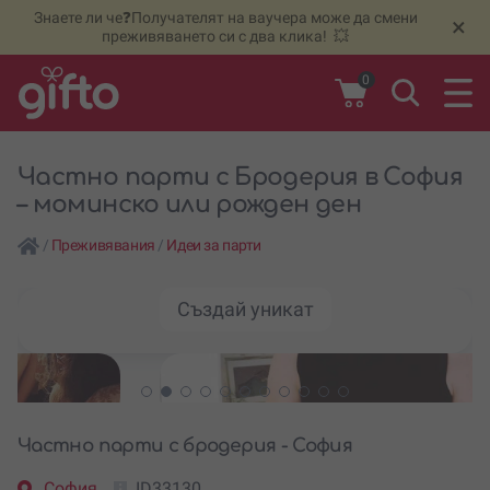
Знаете ли че❓Получателят на ваучера може да смени
🆕
Н
×
преживяването си с два клика! 💥
0
Частно парти с Бродерия в София
– моминско или рожден ден
/
Преживявания
/
Идеи за парти
Създай уникат
Частно парти с бродерия - София
София
ID33130