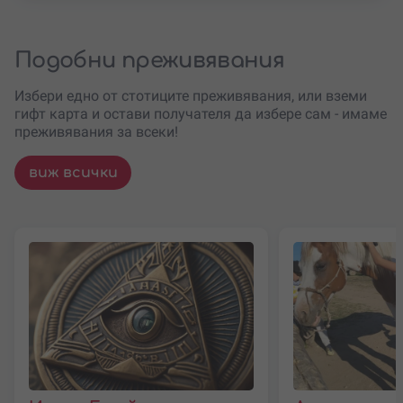
Подобни преживявания
Избери едно от стотиците преживявания, или вземи
гифт карта и остави получателя да избере сам - имаме
преживявания за всеки!
виж всички