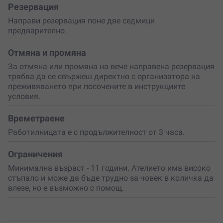
Резервация
Резервирай твоята бродерийна работилница в София
и създай спомени, които ще останат завинаги!
Направи резервация поне две седмици
предварително.
Отмяна и промяна
За отмяна или промяна на вече направена резервация
трябва да се свържеш директно с организатора на
преживяването при посочените в инструкциите
условия.
Времетраене
Работилницата е с продължителност от 3 часа.
Ограничения
Минимална възраст - 11 години. Ателието има високо
стъпало и може да бъде трудно за човек в количка да
влезе, но е възможно с помощ.