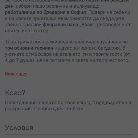
ден
, избери нещо различно и вълнуващо –
работилница по бродерия в София
. Подари на себе си
и на своите приятелки възможността да създадете
заедно красиви
флорални пана „Рози“
, ръководени от
опитен инструктор.
Това тричасово преживяване включва научаване на
три основни техники
на декоративната бродерия. В
уютната атмосфера на ателието, ти и твоите гости (
от
4 до 7 души
) ще се потопите в света на творчеството.
Организаторът предоставя
всичко необходимо
– от
Виж още
гергефи и платове до конци в различни цветове. Всеки
от вас ще има свободата да изрази своя стил,
създавайки уникални бродирани пана.
Кога?
На края на работилницата, всяко пано се финишира и
Целогодишно, на дата по твой избор, с предварителна
е готово за
подарък
или закачане на стена. Това е
резервация. Почивен ден - събота.
прекрасен начин да отпразнувате заедно и да
създадете нещо красиво и лично.
Условия
Не пропускай възможността да превърнеш твоето
специално събитие в творческо приключение
.