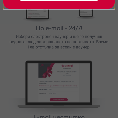
По e-mail
- 24/7!
Избери електронен ваучер и ще го получиш
веднага след завършването на поръчката. Вземи
1лв отстъпка за всеки е-ваучер.
E-mail честитка