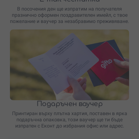
В посочения ден ще изпратим на получателя
празнично оформен поздравителен имейл, с твое
пожелание и ваучер за незабравимо преживяване.
Подаръчен ваучер
Принтиран върху плътна хартия, поставен в ярка
подаръчна опаковка, този ваучер ще ти бъде
изпратен с Еконт до избрания офис или адрес.