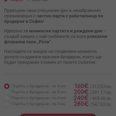
Превърни своя специален ден в незабравимо
преживяване с
частно парти с работилница по
бродерия в София
!
Идеално за
момински партита и рождени дни
–
създай заедно с най-любимите си хора
уникални
флорални пана „Рози“
.
Насладете се заедно на споделени моменти,
докато създавате красиви бродерии, които ще
бъдат прекрасен спомен от твоето събитие.
160
€
/
312.93 лв.
Парти с бродерия - за 4-ма
200
€
/
391.17 лв.
Парти с бродерия - за 5-ма
240
€
/
469.40 лв.
Парти с бродерия - за 6-ма
280
€
/
547.63 лв.
Парти с бродерия - за 7-на