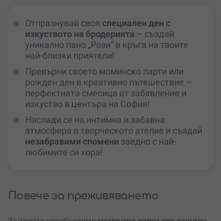
Отпразнувай своя
специален ден с
изкуството на бродерията
– създай
уникално пано „Рози“ в кръга на твоите
най-близки приятели!
Превърни своето моминско парти или
рожден ден в креативно пътешествие –
перфектната смесица от забавление и
изкуство в центъра на София!
Наслади се на интимна и забавна
атмосфера в творческото ателие и създай
незабравими спомени
заедно с най-
любимите си хора!
Повече за преживяването
За твоето незабравимо
моминско парти или рожден