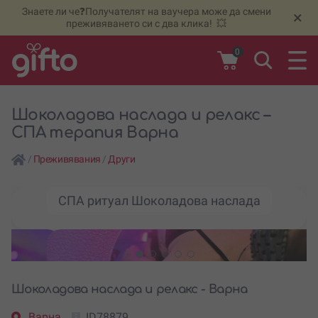
Знаете ли че❓Получателят на ваучера може да смени
🆕
Н
×
преживяването си с два клика! 💥
0
Шоколадова наслада и релакс –
СПА терапия Варна
/
Преживявания
/
Други
СПА ритуал Шоколадова наслада
Шоколадова наслада и релакс - Варна
Варна
ID78879