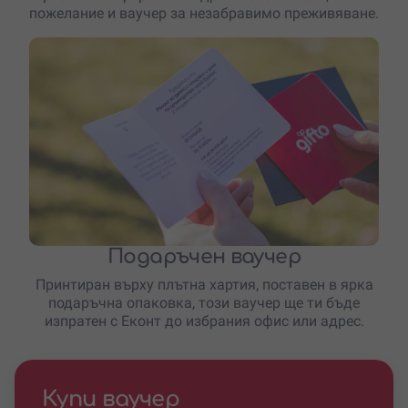
пожелание и ваучер за незабравимо преживяване.
Подаръчен ваучер
Принтиран върху плътна хартия, поставен в ярка
подаръчна опаковка, този ваучер ще ти бъде
изпратен с Еконт до избрания офис или адрес.
Купи ваучер