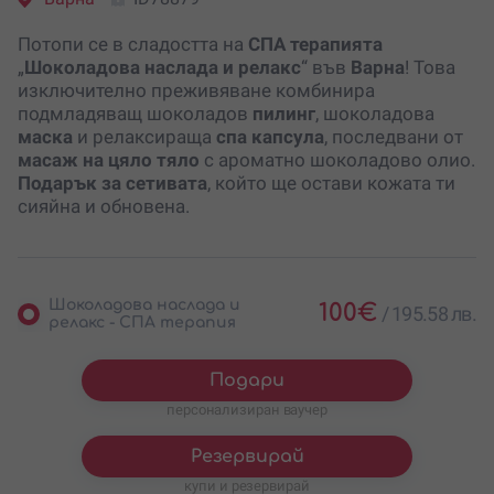
Потопи се в сладостта на
СПА терапията
„
Шоколадова наслада и релакс
“ във
Варна
! Това
изключително преживяване комбинира
подмладяващ шоколадов
пилинг
, шоколадова
маска
и релаксираща
спа капсула
, последвани от
масаж на цяло тяло
с ароматно шоколадово олио.
Подарък за сетивата
, който ще остави кожата ти
сияйна и обновена.
Шоколадова наслада и
100
€
/
195.58 лв.
релакс - СПА терапия
Подари
персонализиран ваучер
Резервирай
купи и резервирай