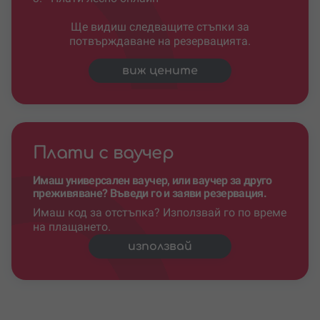
Ще видиш следващите стъпки за
потвърждаване на резервацията.
виж цените
Плати с ваучер
Имаш универсален ваучер, или ваучер за друго
преживяване? Въведи го и заяви резервация.
Имаш код за отстъпка? Използвай го по време
на плащането.
използвай