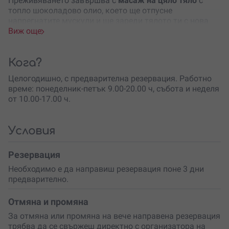
Преживяването завършва с
масаж на цяло тяло
с
топло шоколадово олио, което ще отпусне
напрегнатите мускули и ще зареди тялото ти с нова
енергия.
Виж още
Това е
перфектен подарък
за всеки, който обожава
шоколада и мечтае за
дълбока релаксация
. Идеално
Кога?
за специални поводи като
рождени дни, годишнини
Целогодишно, с предварителна резервация. Работно
или просто като жест на
грижа и внимание
.
време: понеделник-петък 9.00-20.00 ч, събота и неделя
Ако търсиш начин да избягаш от стреса и да се
от 10.00-17.00 ч.
поглезиш по уникален начин, шоколадовата терапия е
твоят билет към пълно удоволствие.
Поръчай ваучер
и подари
на себе си или на любим човек сладка
Условия
наслада и релакс!
Резервация
Необходимо е да направиш резервация поне 3 дни
предварително.
Отмяна и промяна
За отмяна или промяна на вече направена резервация
трябва да се свържеш директно с организатора на