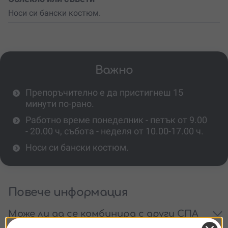
Носи си бански костюм.
Важно
Препоръчително е да пристигнеш 15
минути по-рано.
Работно време понеделник - петък от 9.00
- 20.00 ч, събота - неделя от 10.00-17.00 ч.
Носи си бански костюм.
Повече информация
Може ли да се комбинира с други СПА
процедури?