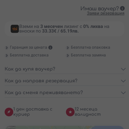
Имаш ваучер?
Заяви резервация
Вземи на
3 месечен
лизинг с
0% лихва
на
вноски по
33.33€ / 65.19лв.
Гаранция за цената
Безплатна опаковка
Безплатна доставка
Безплатна замяна
Как да купя ваучер?
Как да направя резервация?
Как да сменя преживяването?
1 ден доставка с
12 месеца
куриер
валидност