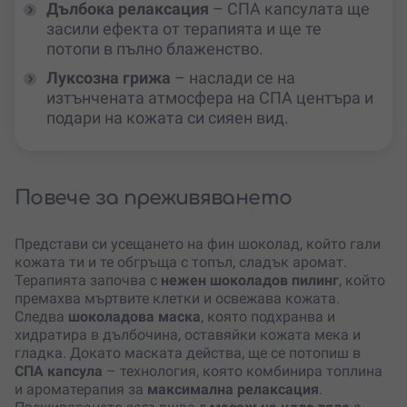
Дълбока релаксация
– СПА капсулата ще
засили ефекта от терапията и ще те
потопи в пълно блаженство.
Луксозна грижа
– наслади се на
изтънчената атмосфера на СПА центъра и
подари на кожата си сияен вид.
Повече за преживяването
Представи си усещането на фин шоколад, който гали
кожата ти и те обгръща с топъл, сладък аромат.
Терапията започва с
нежен шоколадов пилинг
, който
премахва мъртвите клетки и освежава кожата.
Следва
шоколадова маска
, която подхранва и
хидратира в дълбочина, оставяйки кожата мека и
гладка. Докато маската действа, ще се потопиш в
СПА капсула
– технология, която комбинира топлина
и ароматерапия за
максимална релаксация
.