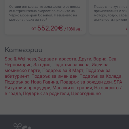
Остави вятъра да те води, докато се носиш
Подаръчна кутия със
със стремителна скорост по вълните на
преживявания с мъжк
Черно море край Созопол. Наемането на
мотори, лодки, стрел
моторна лодка за твой
активности, приключ
552.20
€
от
о
/
1080 лв.
Категории
Spa & Wellness
,
Здраве и красота
,
Други
,
Варна
,
Сев.
Черноморие
,
За един
,
Подарък за жена
,
Идеи за
моминско парти
,
Подарък за 8 Март
,
Подарък за
абитуриент
,
Подарък за имен ден
,
Подарък за Коледа
,
Подарък за Нова Година
,
Подарък за рожден ден
,
SPA
Ритуали и процедури
,
Масажи и терапии
,
На закрито /
в града
,
Подарък за родители
,
Целогодишно