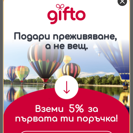
Подходящо ли е за хора с чувствителна
кожа?
Трябва ли да си нося нещо?
Съгласие
Подробности
Относно
Подарявай модерно
Ние използваме бисквитки. Използваме
бисквитки и подобни технологии, за да осигурим
работата на уебсайта, да подобрим
изживяването ви, да анализираме използването
на сайта и да ви показваме персонализирано
съдържание и реклами. Можете да приемете
всички бисквитки, да откажете всички или да
изберете предпочитания.За повече информация
относно начина, по който обработваме вашите
данни, моля, посетете нашата страница за