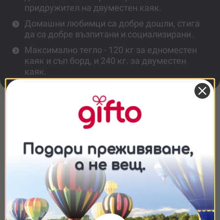
придружител на двуместен каяк.
Домашни любимци са добре дошли, стига
да са добре възпитани и социализирани.
Максимално тегло - 120 кг за едноместен
каяк и съп борд, и 240 кг. за двуместен
каяк.
Повече информация
Какво включва цената?
Подходящо ли е за деца?
Съгласие
Подробности
Относно
Могат ли да участват домашни
любимци?
Ние използваме бисквитки. Използваме
бисквитки и подобни технологии, за да осигурим
работата на уебсайта, да подобрим