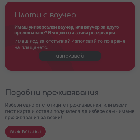
Плати с ваучер
Имаш универсален ваучер, или ваучер за друго
преживяване? Въведи го и заяви резервация.
Имаш код за отстъпка? Използвай го по време
на плащането.
използвай
Подобни преживявания
Избери едно от стотиците преживявания, или вземи
гифт карта и остави получателя да избере сам - имаме
преживявания за всеки!
виж всички