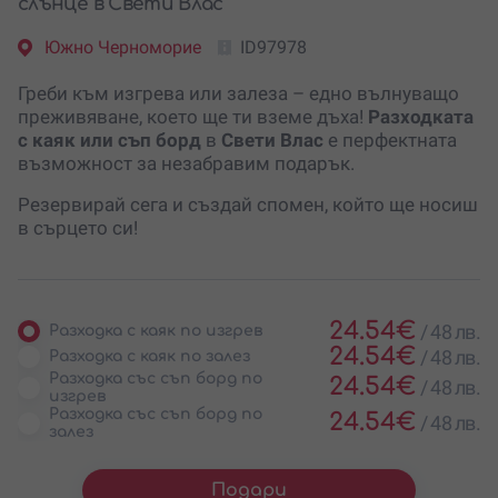
слънце в Свети Влас
Южно Черноморие
ID97978
Греби към изгрева или залеза – едно вълнуващо
преживяване, което ще ти вземе дъха!
Разходката
с каяк или съп борд
в
Свети Влас
е перфектната
възможност за незабравим подарък.
Резервирай сега и създай спомен, който ще носиш
в сърцето си!
24.54
€
/
48 лв.
Разходка с каяк по изгрев
24.54
€
/
48 лв.
Разходка с каяк по залез
Разходка със съп борд по
24.54
€
/
48 лв.
изгрев
Разходка със съп борд по
24.54
€
/
48 лв.
залез
Подари