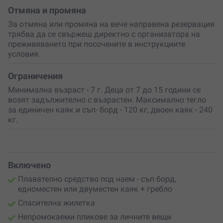
водонепромокаем плик за лични вещи.
Отмяна и промяна
За отмяна или промяна на вече направена резервация
Цялото преживяване продължава около час и
трябва да се свържеш директно с организатора на
половина и е подходящо както за соло приключенци,
преживяването при посочените в инструкциите
така и за групи до 35 човека.
Допускат се и домашни
условия.
любимци
– важното е да са дружелюбни и спокойни.
Готов ли си за истинска морска магия? Вземи ваучер
Ограничения
за себе си или
подари това изживяване
на някой,
Минимална възраст - 7 г. Деца от 7 до 15 години се
когото обичаш – така се създават спомени, които
возят задължително с възрастен. Максимално тегло
остават завинаги.
за единичен каяк и съп- борд - 120 кг, двоен каяк - 240
кг.
Греби към изгрева или залеза
– едно вълнуващо
преживяване, което ще ти вземе дъха! Разходката с
каяк или съп борд в Свети Влас е перфектната
възможност за незабравим подарък. Резервирай сега
и създай спомен, който ще носиш в сърцето си.
Включено
Плавателно средство под наем - съп борд,
едноместен или двуместен каяк + гребло
Спасителна жилетка
Непромокаеми пликове за личните вещи