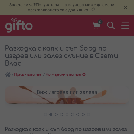
Знаете ли че❓Получателят на ваучера може да смени
🆕
Н
×
преживяването си с два клика! 💥
0
Разходка с каяк и съп борд по
изгрев или залез слънце в Свети
Влас
/
Преживявания
/
Еко-преживявания ♻️
Виж изгрева или залеза
Разходка с каяк и съп борд по изгрев или залез