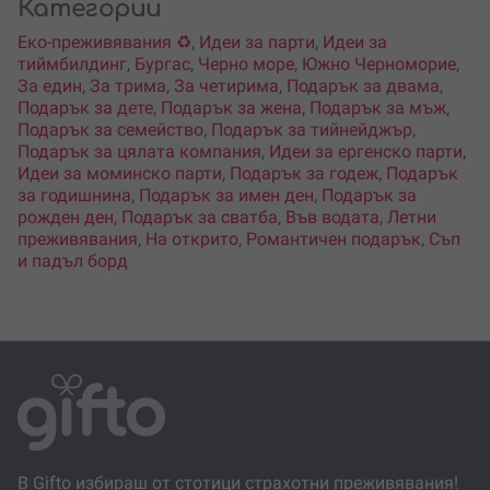
Категории
Еко-преживявания ♻️
,
Идеи за парти
,
Идеи за
тиймбилдинг
,
Бургас
,
Черно море
,
Южно Черноморие
,
За един
,
За трима
,
За четирима
,
Подарък за двама
,
Подарък за дете
,
Подарък за жена
,
Подарък за мъж
,
Подарък за семейство
,
Подарък за тийнейджър
,
Подарък за цялата компания
,
Идеи за ергенско парти
,
Идеи за моминско парти
,
Подарък за годеж
,
Подарък
за годишнина
,
Подарък за имен ден
,
Подарък за
рожден ден
,
Подарък за сватба
,
Във водата
,
Летни
преживявания
,
На открито
,
Романтичен подарък
,
Съп
и падъл борд
В Gifto избираш от стотици страхотни преживявания!