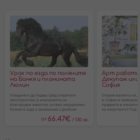
Урок по езда по поляните
Арт работи
на Банкя и планината
Декупаж или
Люлин
София
Усещането да бъдеш сред откритите
Открий магията на 
пространства, в компанията на
в София и превърни 
благородни животни, остава несравнимо.
предмети в изключи
Конната езда е занимание с дълбоки
на изкуството! Под 
традиции,
66.47
€
от
/
130 лв.