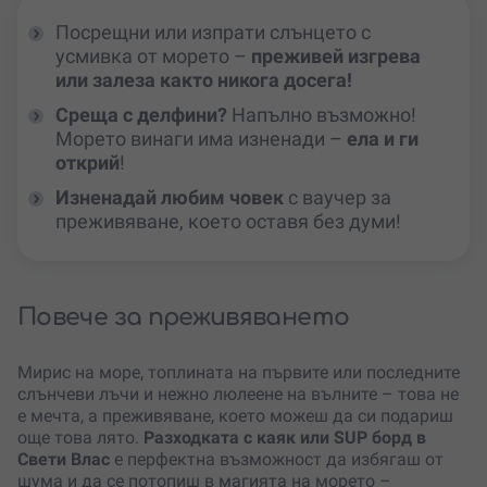
Посрещни или изпрати слънцето с
усмивка от морето –
преживей изгрева
или залеза както никога досега!
Среща с делфини?
Напълно възможно!
Морето винаги има изненади –
ела и ги
открий
!
Изненадай любим човек
с ваучер за
преживяване, което оставя без думи!
Повече за преживяването
Мирис на море, топлината на първите или последните
слънчеви лъчи и нежно люлеене на вълните – това не
е мечта, а преживяване, което можеш да си подариш
още това лято.
Разходката с каяк или SUP борд в
Свети Влас
е перфектна възможност да избягаш от
шума и да се потопиш в магията на морето –