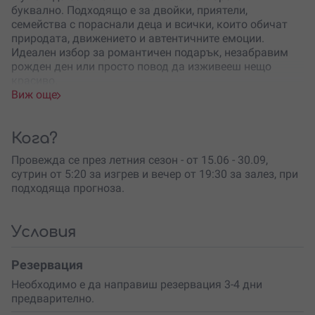
буквално. Подходящо е за двойки, приятели,
семейства с пораснали деца и всички, които обичат
природата, движението и автентичните емоции.
Идеален избор за романтичен подарък, незабравим
рожден ден или просто повод да изживееш нещо
красиво.
Виж още
Преживяването започва рано сутрин (5:20 ч.) или
привечер (19:30 ч.), когато
небето се обагря в розово,
златно и синьо
, а морето отразява всичко това като
Кога?
огледало. След кратък инструктаж от
Провежда се през летния сезон - от 15.06 - 30.09,
професионалните инструктори, се качваш на
сутрин от 5:20 за изгрев и вечер от 19:30 за залез, при
избраното от теб плавателно средство – единичен
подходяща прогноза.
каяк, двоен каяк или съп борд – и започваш своето
пътешествие покрай живописните брегове на Свети
Влас.
Условия
Преживяването е
подходящо дори за начинаещи
.
Гребеш с лекота, наслаждаваш се на пейзажите, а с
Резервация
малко късмет ще зърнеш делфини, морски птици или
Необходимо е да направиш резервация 3-4 дни
други обитатели на Черно море. Организаторите се
предварително.
грижат за твоята безопасност – ще получиш
спасителна жилетка, гребло, а при нужда –