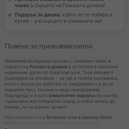
човек
в сърцето на Розовата долина!
Подарък за двама
, който не се побира в
кутия – а в сърцето и спомените ви!
Повече за преживяването
Преживей вълнуващи мигове с любимия човек в
сърцето на
Розовата долина
и се потопи в изискано
уединение, далеч от градския шум. Тази емоция е
създадена за влюбени – за теб и твоята половинка,
когато искате да избягате от ежедневието и да си
подарите лукс, тишина и нещо незабравимо.
Подходящо е и като
романтичен подарък
за сватба,
годишнина или специален повод, в който искаш да
кажеш „ти си всичко за мен“.
Настаняването е в
бутикова стая в замъка Шато
Копса
, където се преплитат старинен чар и
съвременен комфорт. Всяка стая е всяка със собствен