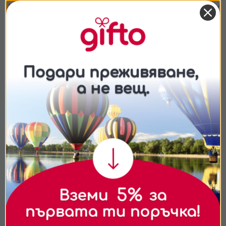
Какво включва вечерята?
Какво мога да правя по време на
престоя?
Подходящо ли е за подарък?
Съгласие
Подробности
Относно
Подарявай модерно
Ние използваме бисквитки. Използваме
бисквитки и подобни технологии, за да осигурим
работата на уебсайта, да подобрим
изживяването ви, да анализираме използването
на сайта и да ви показваме персонализирано
съдържание и реклами. Можете да приемете
всички бисквитки, да откажете всички или да
изберете предпочитания.За повече информация
относно начина, по който обработваме вашите
данни, моля, посетете нашата страница за