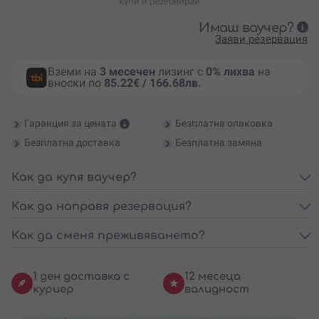
купи и резервирай
Имаш ваучер?
Заяви резервация
Вземи на
3 месечен
лизинг с
0% лихва
на
вноски по
85.22€ / 166.68лв.
Гаранция за цената
Безплатна опаковка
Безплатна доставка
Безплатна замяна
Как да купя ваучер?
Как да направя резервация?
Как да сменя преживяването?
1 ден доставка с
12 месеца
куриер
валидност