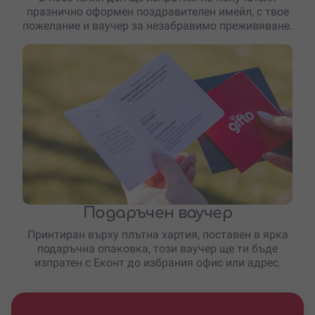
празнично оформен поздравителен имейл, с твое
пожелание и ваучер за незабравимо преживяване.
Подаръчен ваучер
Принтиран върху плътна хартия, поставен в ярка
подаръчна опаковка, този ваучер ще ти бъде
изпратен с Еконт до избрания офис или адрес.