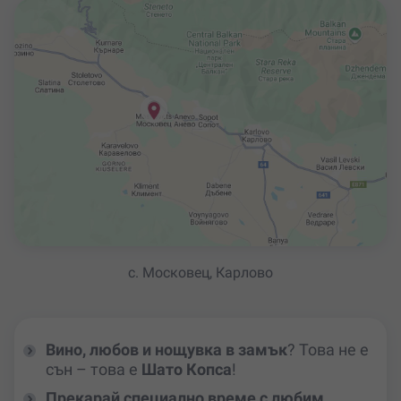
с. Московец, Карлово
Вино, любов и нощувка в замък
? Това не е
сън – това е
Шато Копса
!
Прекарай специално време с любим