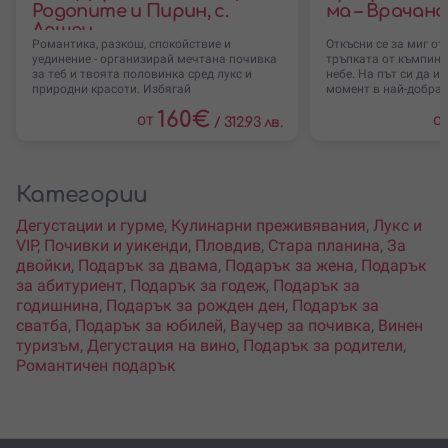
Родопите и Пирин, с.
ма – Врачанс
Лещен
Романтика, разкош, спокойствие и
Откъсни се за миг от
уединение - организирай мечтана почивка
тръпката от къмпинг
за теб и твоята половинка сред лукс и
небе. На път си да и
природни красоти. Избягай
момент в най-добра
160
€
от
о
/
312.93 лв.
Категории
Дегустации и гурме
,
Кулинарни преживявания
,
Лукс и
VIP
,
Почивки и уикенди
,
Пловдив
,
Стара планина
,
За
двойки
,
Подарък за двама
,
Подарък за жена
,
Подарък
за абитуриент
,
Подарък за годеж
,
Подарък за
годишнина
,
Подарък за рожден ден
,
Подарък за
сватба
,
Подарък за юбилей
,
Ваучер за почивка
,
Винен
туризъм
,
Дегустация на вино
,
Подарък за родители
,
Романтичен подарък