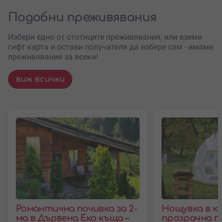
Подобни преживявания
Избери едно от стотиците преживявания, или вземи
гифт карта и остави получателя да избере сам - имаме
преживявания за всеки!
виж всички
Романтична почивка за 2-
Нощувка в к
ма в Дървена Еко къща –
прозрачна па