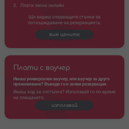
3.
Плати лесно онлайн
Ще видиш следващите стъпки за
потвърждаване на резервацията.
виж цените
Плати с ваучер
Имаш универсален ваучер, или ваучер за друго
преживяване? Въведи го и заяви резервация.
Имаш код за отстъпка? Използвай го по време
на плащането.
използвай