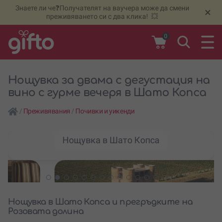
Знаете ли че❓Получателят на ваучера може да смени
🆕
Н
×
преживяването си с два клика! 💥
0
Нощувка за двама с дегустация на
вино с гурме вечеря в Шато Копса
/
Преживявания
/
Почивки и уикенди
Нощувка в Шато Копса
Нощувка в Шато Копса и прегръдките на
Розовата долина