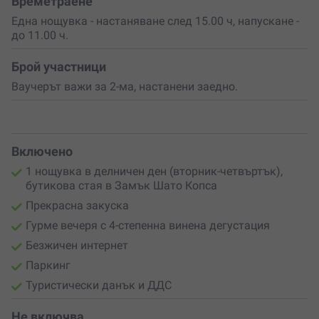
Времетраене
Една нощувка - настаняване след 15.00 ч, напускане -
до 11.00 ч.
Брой участници
Ваучерът важи за 2-ма, настанени заедно.
Включено
1 нощувка в делничен ден (вторник-четвъртък),
бутикова стая в Замък Шато Копса
Прекрасна закуска
Гурме вечеря с 4-степенна винена дегустация
Безжичен интернет
Паркинг
Туристически данък и ДДС
Не включва