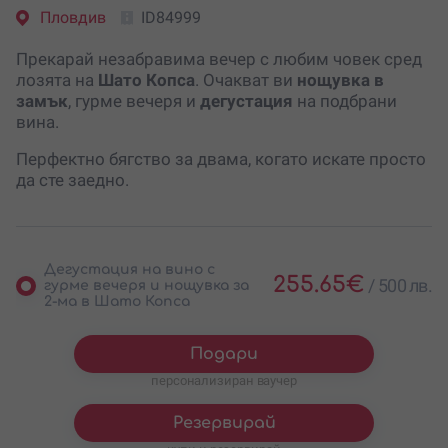
Пловдив
ID84999
Прекарай незабравима вечер с любим човек сред
лозята на
Шато Копса
. Очакват ви
нощувка в
замък
, гурме вечеря и
дегустация
на подбрани
вина.
Перфектно бягство за двама, когато искате просто
да сте заедно.
Дегустация на вино с
255.65
€
/
500 лв.
гурме вечеря и нощувка за
2-ма в Шато Копса
Подари
персонализиран ваучер
Резервирай