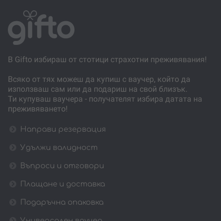
В Gifto избираш от стотици страхотни преживявания!
Всяко от тях можеш да купиш с ваучер, който да
използваш сам или да подариш на свой близък.
Ти купуваш ваучера - получателят избира датата на
преживяването!
Направи резервация
Удължи валидност
Въпроси и отговори
Плащане и доставка
Подаръчна опаковка
Универсален ваучер