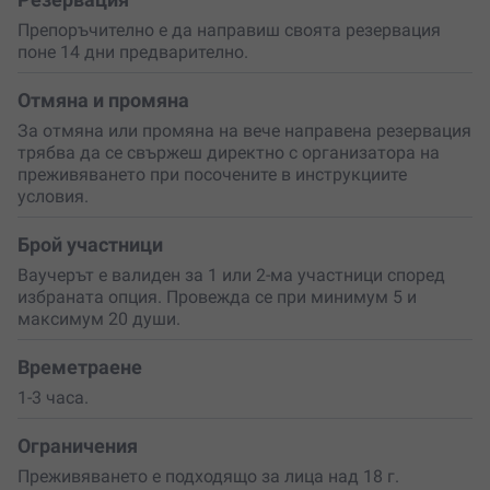
По време на дегустацията ще откриеш
Препоръчително е да направиш своята резервация
разнообразието на северните вина. В зависимост от
поне 14 дни предварително.
избраната опция ще опиташ
три или пет сорта
–
ароматната Тамянка, свежия Кайлъшки мискет,
елегантната Гъмза, характерния Рубин и класики като
Отмяна и промяна
Мускат, Алиготе, Каберне или Мерло. Всеки сорт ще
За отмяна или промяна на вече направена резервация
бъде представен с любопитни истории за произхода
трябва да се свържеш директно с организатора на
му, особеностите на региона и начина, по който
преживяването при посочените в инструкциите
климатът оформя неговия стил.
условия.
Дегустацията се допълва с
тристепенно меню
от
Брой участници
домашна храна, приготвена на място. Ястията са
съчетани така, че да подчертаят ароматите на вината
Ваучерът е валиден за 1 или 2-ма участници според
и да превърнат дегустацията в истинско
избраната опция. Провежда се при минимум 5 и
гастрономическо пътешествие. Времето тук не се
максимум 20 души.
измерва в минути – разговорите текат спокойно, а
атмосферата създава усещане за близост и
Времетраене
споделеност.
1-3 часа.
Подари си това винено пътешествие или изненадай
близък човек с ваучер за дегустация. Освен
Ограничения
незабравимите вкусове, всеки участник получава и
Преживяването е подходящо за лица над 18 г.
бонус
– травъл кредит за бъдещо настаняване в къща