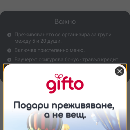
Важно
Преживяването се организира за групи
между 5 и 20 души.
Включва тристепенно меню.
Ваучерът осигурява бонус - травъл кредит
от 20 евро: Комплимент за всеки участник
за бъдещо настаняване в Къща Индилия.
Повече информация
Какви вина се дегустират?
Съгласие
Подробности
Относно
За колко души е подходящо