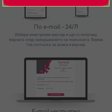
По e-mail
- 24/7!
Избери електронен ваучер и ще го получиш
веднага след завършването на поръчката. Вземи
1лв отстъпка за всеки е-ваучер.
E-mail честитка