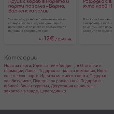
Круиз с кораб в морето и
Разходка с 
парти по залез – Варна,
яхта край Н
Варненски залив
Уникално круизно забавление по залез
Изискана 2-часова и
слънце с кораб в морето край Варна -
с ветроходна яхта кр
преживяване, за което си заслужава да
романтичното време 
направиш резервация още
залез или през деня.
12
€
от
/
23.47 лв.
Категории
Идеи за парти
,
Идеи за тиймбилдинг
,
🔥Отстъпки и
промоции
,
Ловеч
,
Подарък за цялата компания
,
Идеи
за ергенско парти
,
Идеи за моминско парти
,
Подарък
за абитуриент
,
Подарък за рожден ден
,
Подарък за
юбилей
,
Винен туризъм
,
Дегустация на вино
,
На
закрито / в града
,
Целогодишно