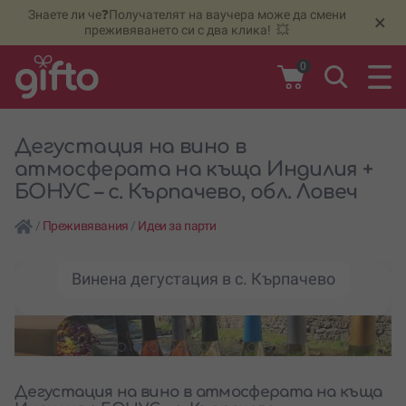
Знаете ли че❓Получателят на ваучера може да смени
🆕
Н
×
преживяването си с два клика! 💥
0
Дегустация на вино в
атмосферата на къща Индилия +
БОНУС – с. Кърпачево, обл. Ловеч
/
Преживявания
/
Идеи за парти
Винена дегустация в с. Кърпачево
Дегустация на вино в атмосферата на къща