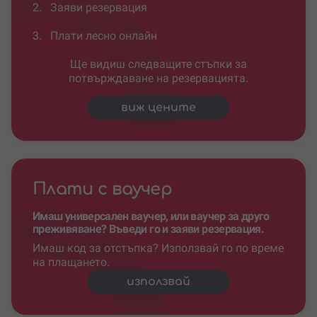
2.
Заяви резервация
3.
Плати лесно онлайн
Ще видиш следващите стъпки за
потвърждаване на резервацията.
виж цените
Плати с ваучер
Имаш универсален ваучер, или ваучер за друго
преживяване? Въведи го и заяви резервация.
Имаш код за отстъпка? Използвай го по време
на плащането.
използвай