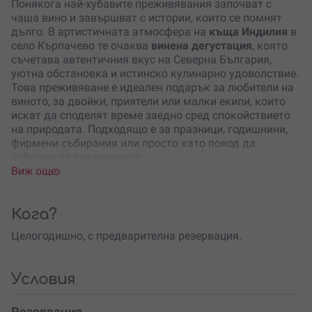
Понякога най-хубавите преживявания започват с
чаша вино и завършват с истории, които се помнят
дълго. В артистичната атмосфера на
къща Индилия
в
село Кърпачево те очаква
винена дегустация
, която
съчетава автентичния вкус на Северна България,
уютна обстановка и истинско кулинарно удоволствие.
Това преживяване е идеален подарък за любители на
виното, за двойки, приятели или малки екипи, които
искат да споделят време заедно сред спокойствието
на природата. Подходящо е за празници, годишнини,
фирмени събирания или просто като повод да
избягаш от ежедневието.
Виж още
Още с пристигането ще усетиш особената атмосфера
на мястото – витражна светлина, каменни стени и
дървени детайли създават усещане за топлина и
Кога?
история. Именно тук вината на
изба Върбовка
Целогодишно, с предварителна резервация.
разкриват своя характер. Всяка бутилка носи духа на
региона и традицията на винопроизводството,
вдъхновена от старите 17-тонни лагерни бъчви от 30-
Условия
те години – истински символ на търпение и
майсторство.
Резервация