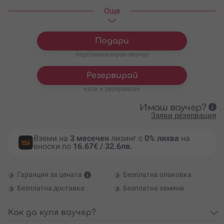
2-ма
Oще
Дегустация “Пълна
60
€
/
117.35 лв.
палитра”(5 вина) за един
Дегустация “Пълна
120
€
/
234.70 лв.
палитра” (5 вина) за 2-ма
Подари
персонализиран ваучер
Резервирай
купи и резервирай
Имаш ваучер?
Заяви резервация
Вземи на
3 месечен
лизинг с
0% лихва
на
вноски по
16.67€ / 32.6лв.
Гаранция за цената
Безплатна опаковка
Безплатна доставка
Безплатна замяна
Как да купя ваучер?