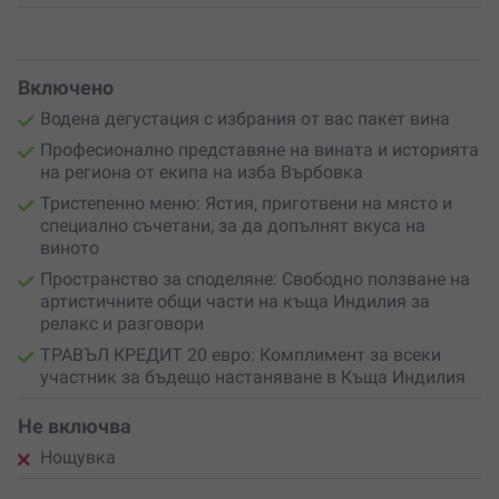
Индилия. Така всяко посещение се превръща в начало
на следващо красиво преживяване.
Включено
Водена дегустация с избрания от вас пакет вина
Професионално представяне на вината и историята
на региона от екипа на изба Върбовка
Тристепенно меню: Ястия, приготвени на място и
специално съчетани, за да допълнят вкуса на
виното
Пространство за споделяне: Свободно ползване на
артистичните общи части на къща Индилия за
релакс и разговори
ТРАВЪЛ КРЕДИТ 20 евро: Комплимент за всеки
участник за бъдещо настаняване в Къща Индилия
Не включва
Нощувка