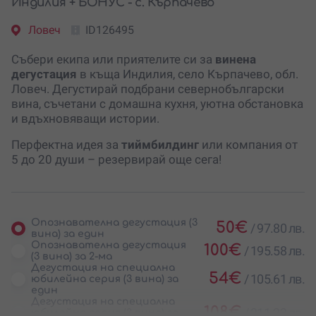
Индилия + БОНУС - с. Кърпачево
Ловеч
ID126495
Събери екипа или приятелите си за
винена
дегустация
в къща Индилия, село Кърпачево, обл.
Ловеч. Дегустирай подбрани севернобългарски
вина, съчетани с домашна кухня, уютна обстановка
и вдъхновяващи истории.
Перфектна идея за
тиймбилдинг
или компания от
5 до 20 души – резервирай още сега!
Опознавателна дегустация (3
50
€
/
97.80 лв.
вина) за един
Опознавателна дегустация
100
€
/
195.58 лв.
(3 вина) за 2-ма
Дегустация на специална
54
€
/
105.61 лв.
юбилейна серия (3 вина) за
един
Дегустация на специална
108
€
/
211.23 лв.
юбилейна серия (3 вина) за