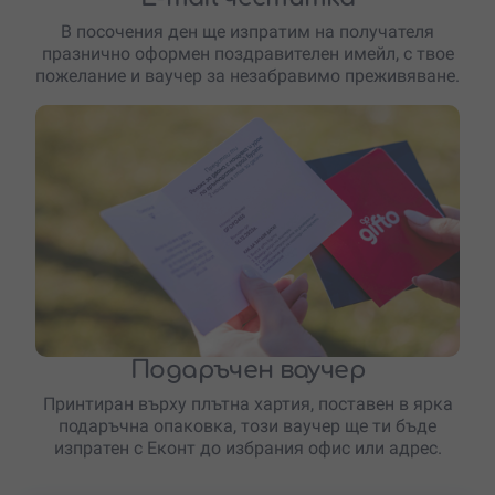
В посочения ден ще изпратим на получателя
празнично оформен поздравителен имейл, с твое
пожелание и ваучер за незабравимо преживяване.
Подаръчен ваучер
Принтиран върху плътна хартия, поставен в ярка
подаръчна опаковка, този ваучер ще ти бъде
изпратен с Еконт до избрания офис или адрес.