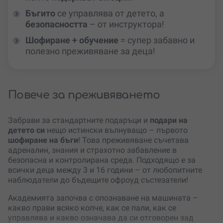
Бъгито
се управлява от детето, а
безопасността
– от инструктора!
Шофиране + обучение
= супер забавно и
полезно преживяване за деца!
Повече за преживяването
Забрави за стандартните подаръци и
подари на
детето си
нещо истински вълнуващо – първото
шофиране на бъги
! Това преживяване съчетава
адреналин, знания и страхотно забавление в
безопасна и контролирана среда. Подходящо е за
всички деца между 3 и 16 години – от любопитните
наблюдатели до бъдещите офроуд състезатели!
Академията започва с опознаване на машината –
какво прави всяко копче, как се пали, как се
управлява и какво означава да си отговорен зад