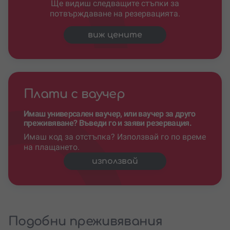
Ще видиш следващите стъпки за
потвърждаване на резервацията.
виж цените
Плати с ваучер
Имаш универсален ваучер, или ваучер за друго
преживяване? Въведи го и заяви резервация.
Имаш код за отстъпка? Използвай го по време
на плащането.
използвай
Подобни преживявания