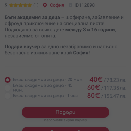
София
ID112898
5
(1)
Бъги академия за деца
– шофиране, забавление и
офроуд приключение на специална писта!
Подходящо за всяко дете
между 3 и 16 години
,
независимо от опита.
Подари ваучер
за едно незабравимо и напълно
безопасно изживяване край
София
!
40
€
/
78.23 лв.
Бъги академия за деца - 20 мин.
Бъги академия за деца - 45
60
€
/
117.35 лв.
мин.
80
€
/
156.47 лв.
Бъги академия за деца - 1 час
Подари
персонализиран ваучер