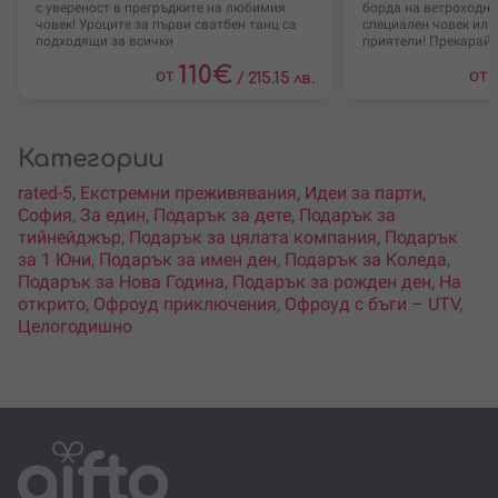
с увереност в прегръдките на любимия
борда на ветроходна 
човек! Уроците за първи сватбен танц са
специален човек или
подходящи за всички
приятели! Прекарай 
110
€
от
от
/
215.15 лв.
Категории
rated-5
,
Екстремни преживявания
,
Идеи за парти
,
София
,
За един
,
Подарък за дете
,
Подарък за
тийнейджър
,
Подарък за цялата компания
,
Подарък
за 1 Юни
,
Подарък за имен ден
,
Подарък за Коледа
,
Подарък за Нова Година
,
Подарък за рожден ден
,
На
открито
,
Офроуд приключения
,
Офроуд с бъги – UTV
,
Целогодишно