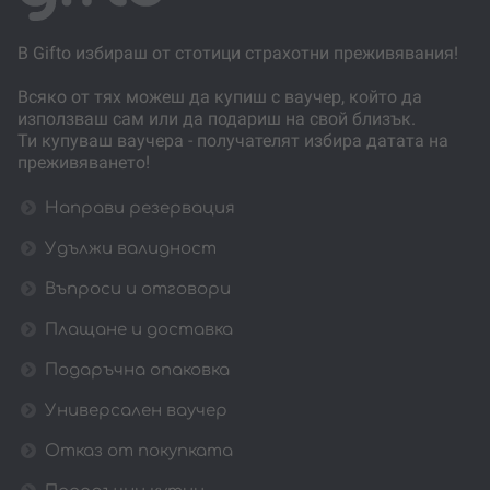
В Gifto избираш от стотици страхотни преживявания!
Всяко от тях можеш да купиш с ваучер, който да
използваш сам или да подариш на свой близък.
Ти купуваш ваучера - получателят избира датата на
преживяването!
Направи резервация
Удължи валидност
Въпроси и отговори
Плащане и доставка
Подаръчна опаковка
Универсален ваучер
Отказ от покупката