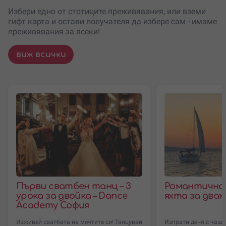
Избери едно от стотиците преживявания, или вземи
гифт карта и остави получателя да избере сам - имаме
преживявания за всеки!
виж всички
Първи сватбен танц – 3
Романтична 
урока за двойка – Dance
яхта за два
Academy София
Изживей сватбата на мечтите си! Танцувай
Изпрати деня с чаша