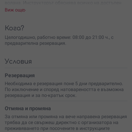
волана. Инструкторът обяснява всичко на достъпен
език и
превръща обучението в игра
, която
Виж още
вдъхновява и развива.
Следват упражнения по безопасност и техника на
Кога?
шофиране – от плавно потегляне до реакция на
команда, спиране в завой и дори как се
Целогодишно, работно време: 08:00 до 21:00 ч., с
предотвратява обръщане. Всичко това – на истинска
предварителна резервация.
офроуд писта до село Мрамор
, с реални препятствия и
предизвикателства, но и с максимално внимание към
безопасността.
Условия
Бъгитата са двуместни и се управляват
Резервация
самостоятелно от децата (8–16 г.) или с възрастен до
тях (3–8 г.), а инструкторът следи и регулира
Необходима е резервация поне 5 дни предварително.
скоростта дистанционно. Освен много емоции, децата
По изключение и според натовареността е възможна
получават
сертификат за участие
и възможност за
резервация и за по-кратък срок.
професионално видеозаснемане.
Отмяна и промяна
Подари преживяване
, което комбинира обучение,
За отмяна или промяна на вече направена резервация
забавление и ценни шофьорски умения! Резервирай
трябва да се свържеш директно с организатора на
още сега и нека забавлението започне!
преживяването при посочените в инструкциите