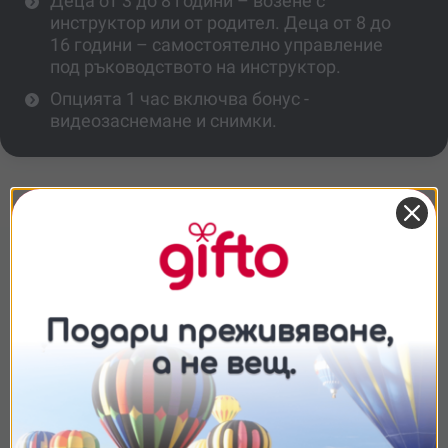
Деца от 3 до 8 години – возене с
инструктор или от родител. Деца от 8 до
16 години – самостоятелно управление
под ръководството на инструктор.
Опцията 1 час включва бонус -
видеозаснемане и снимки.
Повече информация
Подходящо ли е преживяването за деца
без никакъв опит?
Каква е минималната възраст за
участие?
Съгласие
Подробности
Относно
Колко време продължава
преживяването?
Ние използваме бисквитки. Използваме
бисквитки и подобни технологии, за да осигурим