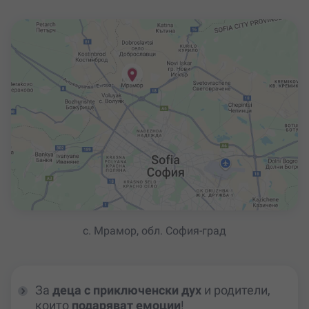
с. Мрамор, обл. София-град
За
деца с приключенски дух
и родители,
които
подаряват емоции
!