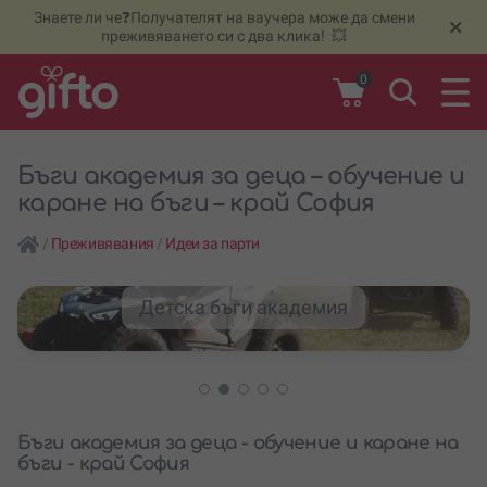
Знаете ли че❓Получателят на ваучера може да смени
🆕
Н
×
преживяването си с два клика! 💥
0
Бъги академия за деца – обучение и
каране на бъги – край София
/
Преживявания
/
Идеи за парти
Детска бъги академия
Бъги академия за деца - обучение и каране на
бъги - край София