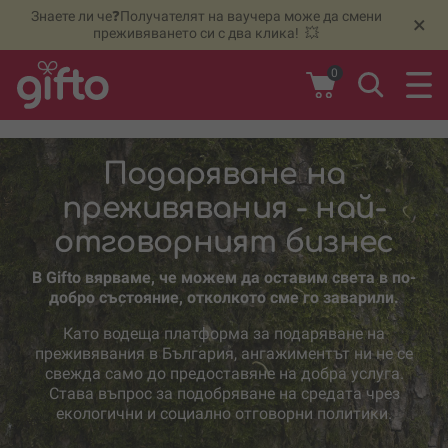
Знаете ли че❓Получателят на ваучера може да смени
🆕
Н
×
преживяването си с два клика! 💥
0
Подаряване на
преживявания - най-
отговорният бизнес
В Gifto вярваме, че можем да оставим света в по-
добро състояние, отколкото сме го заварили.
Като водеща платформа за подаряване на
преживявания в България, ангажиментът ни не се
свежда само до предоставяне на добра услуга.
Става въпрос за подобряване на средата чрез
екологични и социално отговорни политики.