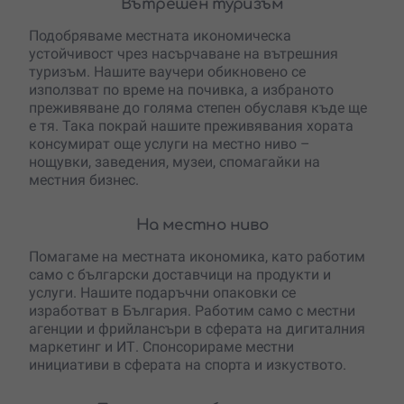
Вътрешен туризъм
Подобряваме местната икономическа
устойчивост чрез насърчаване на вътрешния
туризъм. Нашите ваучери обикновено се
използват по време на почивка, а избраното
преживяване до голяма степен обуславя къде ще
е тя. Така покрай нашите преживявания хората
консумират още услуги на местно ниво –
нощувки, заведения, музеи, спомагайки на
местния бизнес.
На местно ниво
Помагаме на местната икономика, като работим
само с български доставчици на продукти и
услуги. Нашите подаръчни опаковки се
изработват в България. Работим само с местни
агенции и фрийлансъри в сферата на дигиталния
маркетинг и ИТ. Спонсорираме местни
инициативи в сферата на спорта и изкуството.