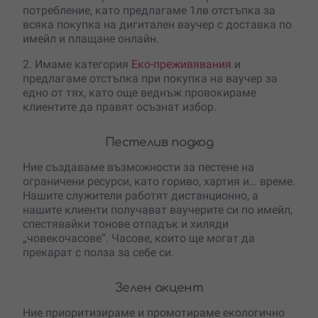
потребление, като предлагаме 1лв отстъпка за
всяка покупка на дигитален ваучер с доставка по
имейл и плащане онлайн.
2. Имаме категория
Еко-преживявания
и
предлагаме отстъпка при покупка на ваучер за
едно от тях, като още веднъж провокираме
клиентите да правят осъзнат избор.
Пестелив подход
Ние създаваме възможности за пестене на
ограничени ресурси, като гориво, хартия и… време.
Нашите служители работят дистанционно, а
нашите клиенти получават ваучерите си по имейл,
спестявайки тонове отпадък и хиляди
„човекочасове“. Часове, които ще могат да
прекарат с полза за себе си.
Зелен акцент
Ние приоритизираме и промотираме екологично