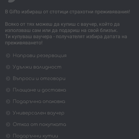
В Gifto избираш от стотици страхотни преживявания!
Всяко от тях можеш да купиш с ваучер, който да
използваш сам или да подариш на свой близък.
Ти купуваш ваучера - получателят избира датата на
преживяването!
Направи резервация
Удължи валидност
Въпроси и отговори
Плащане и доставка
Подаръчна опаковка
Универсален ваучер
Отказ от покупката
Подаръчни кутии