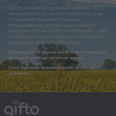
Докато очакваме сертификация от
официален орган, нашата посветеност към
отговорните практики в бизнеса
продължава да насочва нашата визия и
действия. Gifto не е просто платформа – това
е ангажимент към по-светло, по-зелено и по-
включващо бъдеще за България.
Присъединете се към нас в това вълнуващо
пътешествие към устойчив живот.
Нека подарим преживявания, които имат
значение.